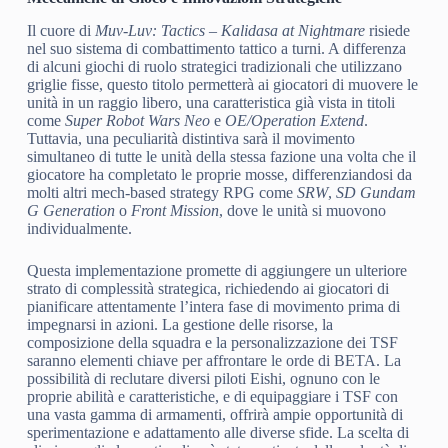
Il cuore di
Muv-Luv: Tactics – Kalidasa at Nightmare
risiede
nel suo sistema di combattimento tattico a turni. A differenza
di alcuni giochi di ruolo strategici tradizionali che utilizzano
griglie fisse, questo titolo permetterà ai giocatori di muovere le
unità in un raggio libero, una caratteristica già vista in titoli
come
Super Robot Wars Neo
e
OE/Operation Extend
.
Tuttavia, una peculiarità distintiva sarà il movimento
simultaneo di tutte le unità della stessa fazione una volta che il
giocatore ha completato le proprie mosse, differenziandosi da
molti altri mech-based strategy RPG come
SRW
,
SD Gundam
G Generation
o
Front Mission
, dove le unità si muovono
individualmente.
Questa implementazione promette di aggiungere un ulteriore
strato di complessità strategica, richiedendo ai giocatori di
pianificare attentamente l’intera fase di movimento prima di
impegnarsi in azioni. La gestione delle risorse, la
composizione della squadra e la personalizzazione dei TSF
saranno elementi chiave per affrontare le orde di BETA. La
possibilità di reclutare diversi piloti Eishi, ognuno con le
proprie abilità e caratteristiche, e di equipaggiare i TSF con
una vasta gamma di armamenti, offrirà ampie opportunità di
sperimentazione e adattamento alle diverse sfide. La scelta di