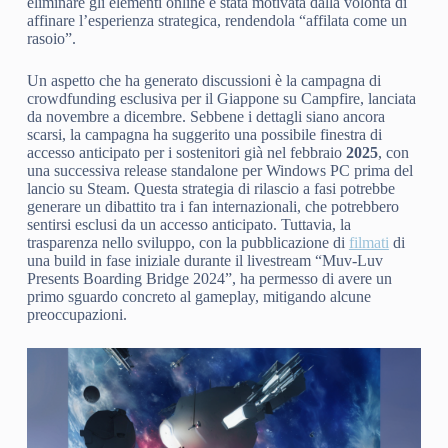
eliminare gli elementi online è stata motivata dalla volontà di
affinare l’esperienza strategica, rendendola “affilata come un
rasoio”.
Un aspetto che ha generato discussioni è la campagna di
crowdfunding esclusiva per il Giappone su Campfire, lanciata
da novembre a dicembre. Sebbene i dettagli siano ancora
scarsi, la campagna ha suggerito una possibile finestra di
accesso anticipato per i sostenitori già nel febbraio
2025
, con
una successiva release standalone per Windows PC prima del
lancio su Steam. Questa strategia di rilascio a fasi potrebbe
generare un dibattito tra i fan internazionali, che potrebbero
sentirsi esclusi da un accesso anticipato. Tuttavia, la
trasparenza nello sviluppo, con la pubblicazione di
filmati
di
una build in fase iniziale durante il livestream “Muv-Luv
Presents Boarding Bridge 2024”, ha permesso di avere un
primo sguardo concreto al gameplay, mitigando alcune
preoccupazioni.