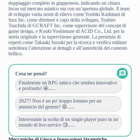
doppiaggio completo in giapponese, indicando un chiaro
focus sul mercato asiatico ma con un’apertura globale. Il team
di sviluppo vanta nomi di rilievo come Yoshiki Kashitani di
fuzz Inc. come direttore e capo dello sviluppo, Toshiro
Tsuchida di GCRAFT Inc. come supervisore del concept di
game design, e Kouki Yoshimune di ACID Co., Ltd. per la
storia originale e la supervisione generale. La presenza di
esperti come Takaaki Suzuki per la ricerca e verifica militare
sottolinea l’attenzione ai dettagli e all’autenticità del contesto
bellico.
Cosa ne pensi?
Finalmente un RPG tattico che sembra innovativo
e profondo! 🤩......
2027? Non è un po' troppo lontano per un
annuncio del genere? 😩......
Interessante la scelta di un single-player puro in un
mondo di live-service 🧐......
Meccaniche di Gioco e Innovazioni Strategiche