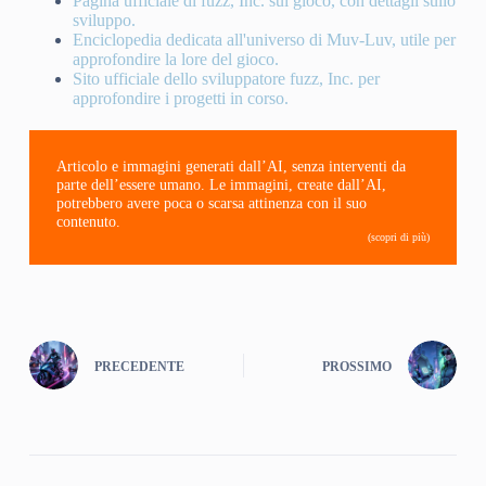
Pagina ufficiale di fuzz, Inc. sul gioco, con dettagli sullo
sviluppo.
Enciclopedia dedicata all'universo di Muv-Luv, utile per
approfondire la lore del gioco.
Sito ufficiale dello sviluppatore fuzz, Inc. per
approfondire i progetti in corso.
Articolo e immagini generati dall’AI, senza interventi da
parte dell’essere umano. Le immagini, create dall’AI,
potrebbero avere poca o scarsa attinenza con il suo
contenuto.
(scopri di più)
PRECEDENTE
PROSSIMO