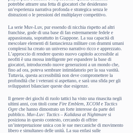
potrebbe attrarre una fetta di giocatori che desiderano
un’esperienza narrativa profonda e strategica senza le
distrazioni o le pressioni del multiplayer competitivo.
La serie Muv-Luv, pur essendo di nicchia rispetto ad altri
franchise, gode di una base di fan estremamente fedele e
appassionata, soprattutto in Giappone. La sua capacità di
mescolare elementi di fantascienza militare con drammi umani
complessi ha creato un universo narrativo ricco e apprezzato.
L’approccio di rendere questo nuovo capitolo accessibile ai
neofiti è una mossa intelligente per espandere la base di
giocatori, introducendo nuove generazioni a un mondo che,
fino ad ora, poteva sembrare intimidatorio per la sua vastità.
Tuttavia, questa accessibilità non deve compromettere la
profondità che i veterani si aspettano, e sarà una sfida per gli
sviluppatori bilanciare queste due esigenze.
Il genere dei giochi di ruolo tattici ha visto una rinascita negli
ultimi anni, con titoli come
Fire Emblem
,
XCOM
e
Tactics
Ogre
che hanno dimostrato un forte interesse da parte del
pubblico.
Muv-Luv: Tactics – Kalidasa at Nightmare
si
posiziona in questo contesto, cercando di offrire
un’interpretazione unica con le sue meccaniche di movimento
libero e simultaneo delle unità. La sua enfasi sulle