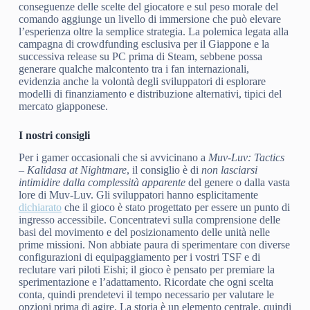
conseguenze delle scelte del giocatore e sul peso morale del
comando aggiunge un livello di immersione che può elevare
l’esperienza oltre la semplice strategia. La polemica legata alla
campagna di crowdfunding esclusiva per il Giappone e la
successiva release su PC prima di Steam, sebbene possa
generare qualche malcontento tra i fan internazionali,
evidenzia anche la volontà degli sviluppatori di esplorare
modelli di finanziamento e distribuzione alternativi, tipici del
mercato giapponese.
I nostri consigli
Per i gamer occasionali che si avvicinano a
Muv-Luv: Tactics
– Kalidasa at Nightmare
, il consiglio è di
non lasciarsi
intimidire dalla complessità apparente
del genere o dalla vasta
lore di Muv-Luv. Gli sviluppatori hanno esplicitamente
dichiarato
che il gioco è stato progettato per essere un punto di
ingresso accessibile. Concentratevi sulla comprensione delle
basi del movimento e del posizionamento delle unità nelle
prime missioni. Non abbiate paura di sperimentare con diverse
configurazioni di equipaggiamento per i vostri TSF e di
reclutare vari piloti Eishi; il gioco è pensato per premiare la
sperimentazione e l’adattamento. Ricordate che ogni scelta
conta, quindi prendetevi il tempo necessario per valutare le
opzioni prima di agire. La storia è un elemento centrale, quindi