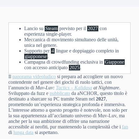
Lancio su
Steam
previsto per il
2027
con
esperienza single-player.
Meccanica di movimento simultaneo delle unità,
unica nel genere.
Supporto per
4
lingue e doppiaggio completo in
giapponese
.
Campagna di crowdfunding esclusiva in
Giappone
con accesso anticipato
2025
.
Il
panorama videoludico
si prepara ad accogliere un nuovo
contendente nel genere dei giochi di ruolo tattici, con
l’annuncio di
Muv-Luv:
Tactics – Kalidasa
at Nightmare
.
Sviluppato da fuzz e
pubblicato
da aNCHOR, questo titolo è
destinato a sbarcare su PC tramite Steam nel
2027
,
promettendo un’esperienza strategica profonda e immersiva.
L’interesse attorno a questo progetto è notevole, non solo per
la sua appartenenza all’acclamato universo di Muv-Luv, ma
anche per la sua ambizione di offrire una narrazione
accessibile ai neofiti, pur mantenendo la complessità che i
fan
di
lunga data
si aspettano.