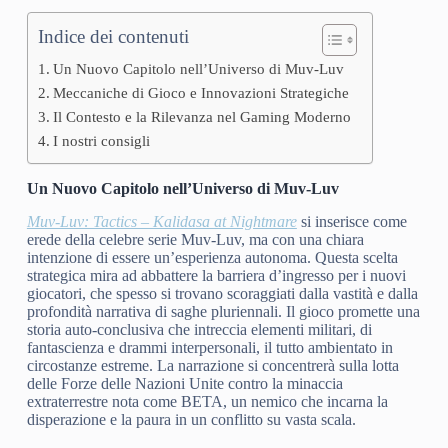
Indice dei contenuti
Un Nuovo Capitolo nell’Universo di Muv-Luv
Meccaniche di Gioco e Innovazioni Strategiche
Il Contesto e la Rilevanza nel Gaming Moderno
I nostri consigli
Un Nuovo Capitolo nell’Universo di Muv-Luv
Muv-Luv: Tactics – Kalidasa at Nightmare
si inserisce come
erede della celebre serie Muv-Luv, ma con una chiara
intenzione di essere un’esperienza autonoma. Questa scelta
strategica mira ad abbattere la barriera d’ingresso per i nuovi
giocatori, che spesso si trovano scoraggiati dalla vastità e dalla
profondità narrativa di saghe pluriennali. Il gioco promette una
storia auto-conclusiva che intreccia elementi militari, di
fantascienza e drammi interpersonali, il tutto ambientato in
circostanze estreme. La narrazione si concentrerà sulla lotta
delle Forze delle Nazioni Unite contro la minaccia
extraterrestre nota come BETA, un nemico che incarna la
disperazione e la paura in un conflitto su vasta scala.