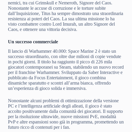
nemici, tra cui Grimskull e Nemeroth, Signore del Caos.
Nonostante le accuse di corruzione e le torture subite
dall’Inquisizione, Titus ha sempre dimostrato una straordinaria
resistenza ai poteri del Caos. La sua ultima missione lo ha
visto combattere contro Lord Imurah, un altro Signore del
Caos, e ottenere una vittoria decisiva.
Un successo commerciale
Il lancio di Warhammer 40.000: Space Marine 2 è stato un
successo straordinario, con oltre due milioni di copie vendute
in pochi giorni. Il titolo ha raggiunto il picco di 226 mila
giocatori contemporanei su Steam, stabilendo un nuovo record
per il franchise Warhammer. Sviluppato da Saber Interactive e
pubblicato da Focus Entertainment, il gioco combina
dinamiche sparatutto e scontri all’arma bianca, offrendo
un’esperienza di gioco solida e immersiva.
Nonostante alcuni problemi di ottimizzazione della versione
PC e l’intelligenza artificiale degli alleati, il gioco è stato
accolto positivamente dalla comunità dei giocatori. Il supporto
per la risoluzione ultrawide, nuove missioni PvE, modalità
PvP e altre espansioni sono già in programma, promettendo un
futuro ricco di contenuti per i fan.