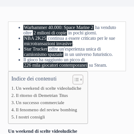
Warhammer 40.000: Space Marine 2
ha venduto
oltre
2 milioni di copie
in pochi giorni.
NBA 2K25
continua a essere criticato per le sue
microtransazioni invasive
.
Star Trucker
offre un'esperienza unica di
camionismo spaziale
in un universo futuristico.
Il gioco ha raggiunto un picco di
226 mila giocatori contemporanei
su Steam.
Indice dei contenuti
Un weekend di scelte videoludiche
Il ritorno di Demetrian Titus
Un successo commerciale
Il fenomeno del review bombing
I nostri consigli
Un weekend di scelte videoludiche