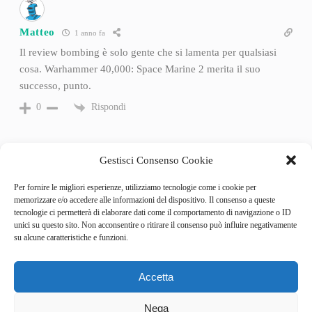
Matteo
1 anno fa
Il review bombing è solo gente che si lamenta per qualsiasi
cosa. Warhammer 40,000: Space Marine 2 merita il suo
successo, punto.
Rispondi
0
Gestisci Consenso Cookie
Per fornire le migliori esperienze, utilizziamo tecnologie come i cookie per
memorizzare e/o accedere alle informazioni del dispositivo. Il consenso a queste
tecnologie ci permetterà di elaborare dati come il comportamento di navigazione o ID
unici su questo sito. Non acconsentire o ritirare il consenso può influire negativamente
su alcune caratteristiche e funzioni.
Accetta
Categories
Behind the Game
Nega