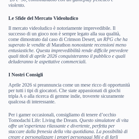
violento.
Le Sfide del Mercato Videoludico
Il mercato videoludico è notoriamente imprevedibile. Il
successo di un gioco non è sempre legato alla sua qualità,
come dimostrato dal caso di Crimson Desert
, un RPG che ha
superato le vendite di
Marathon
nonostante recensioni meno
entusiastiche. Questa imprevedibilità rende difficile prevedere
quali titoli di aprile 2026 conquisteranno il pubblico e quali
deluderanno le aspettative commerciali.
I Nostri Consigli
Aprile 2026 si preannuncia come un mese ricco di opportunità
per tutti i tipi di giocatori. Che siate appassionati di giochi
tripla A o alla ricerca di gemme indie, troverete sicuramente
qualcosa di interessante.
Per i gamer occasionali, consigliamo di tenere d’occhio
Tomodachi Life: Living the Dream
. Questo simulatore di vita
offre un’esperienza rilassante e divertente, perfetta per
staccare dalla frenesia della vita quotidiana. La possibilità di
creare e personalizzare i propri personaggi Mii e di farli