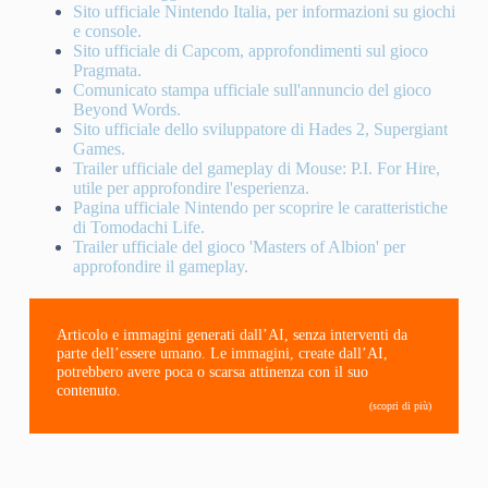
Sito ufficiale Nintendo Italia, per informazioni su giochi
e console.
Sito ufficiale di Capcom, approfondimenti sul gioco
Pragmata.
Comunicato stampa ufficiale sull'annuncio del gioco
Beyond Words.
Sito ufficiale dello sviluppatore di Hades 2, Supergiant
Games.
Trailer ufficiale del gameplay di Mouse: P.I. For Hire,
utile per approfondire l'esperienza.
Pagina ufficiale Nintendo per scoprire le caratteristiche
di Tomodachi Life.
Trailer ufficiale del gioco 'Masters of Albion' per
approfondire il gameplay.
Articolo e immagini generati dall’AI, senza interventi da
parte dell’essere umano. Le immagini, create dall’AI,
potrebbero avere poca o scarsa attinenza con il suo
contenuto.
(scopri di più)