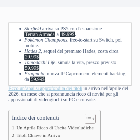
Starfield
arriva su PS5 con l'espansione
Terran Armada
a
49.99$
.
Pokémon Champions
, free-to-start su Switch, poi
mobile.
Hades 2
, sequel del premiato Hades, costa circa
29.99$
.
Tomodachi Life
: simula la vita, prezzo previsto
59.99$
.
Pragmata
, nuova IP Capcom con elementi hacking,
da
59.99$
.
Ecco un’analisi approfondita dei
titoli
in arrivo nell’aprile del
2026, un mese che si preannuncia ricco di novità per gli
appassionati di videogiochi su PC e console.
Indice dei contenuti
Un Aprile Ricco di Uscite Videoludiche
Titoli Chiave in Arrivo