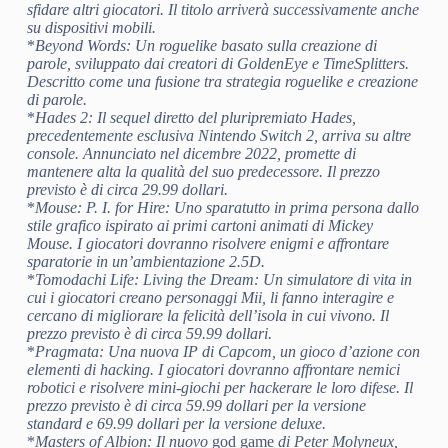
sfidare altri giocatori. Il titolo arriverà successivamente anche
su dispositivi mobili.
*
Beyond Words
: Un roguelike basato sulla creazione di
parole, sviluppato dai creatori di GoldenEye e TimeSplitters.
Descritto come una fusione tra strategia roguelike e creazione
di parole.
*
Hades 2
: Il sequel diretto del pluripremiato Hades,
precedentemente esclusiva Nintendo Switch 2, arriva su altre
console. Annunciato nel dicembre 2022, promette di
mantenere alta la qualità del suo predecessore. Il prezzo
previsto è di circa 29.99 dollari.
*
Mouse: P. I. for Hire
: Uno sparatutto in prima persona dallo
stile grafico ispirato ai primi cartoni animati di Mickey
Mouse. I giocatori dovranno risolvere enigmi e affrontare
sparatorie in un’ambientazione 2.5D.
*
Tomodachi Life: Living the Dream
: Un simulatore di vita in
cui i giocatori creano personaggi Mii, li fanno interagire e
cercano di migliorare la felicità dell’isola in cui vivono. Il
prezzo previsto è di circa 59.99 dollari.
*
Pragmata
: Una nuova IP di Capcom, un gioco d’azione con
elementi di hacking. I giocatori dovranno affrontare nemici
robotici e risolvere mini-giochi per hackerare le loro difese. Il
prezzo previsto è di circa 59.99 dollari per la versione
standard e 69.99 dollari per la versione deluxe.
*
Masters of Albion
: Il nuovo
god game
di Peter Molyneux,