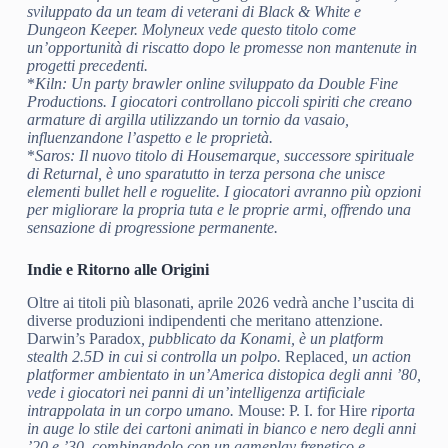
sviluppato da un team di veterani di Black & White e
Dungeon Keeper. Molyneux vede questo titolo come
un’opportunità di riscatto dopo le promesse non mantenute in
progetti precedenti.
*
Kiln
: Un party brawler online sviluppato da Double Fine
Productions. I giocatori controllano piccoli spiriti che creano
armature di argilla utilizzando un tornio da vasaio,
influenzandone l’aspetto e le proprietà.
*
Saros
: Il nuovo titolo di Housemarque, successore spirituale
di Returnal, è uno sparatutto in terza persona che unisce
elementi bullet hell e roguelite. I giocatori avranno più opzioni
per migliorare la propria tuta e le proprie armi, offrendo una
sensazione di progressione permanente.
Indie e Ritorno alle Origini
Oltre ai titoli più blasonati, aprile 2026 vedrà anche l’uscita di
diverse produzioni indipendenti che meritano attenzione.
Darwin’s Paradox
, pubblicato da Konami, è un platform
stealth 2.5D in cui si controlla un polpo.
Replaced
, un action
platformer ambientato in un’America distopica degli anni ’80,
vede i giocatori nei panni di un’intelligenza artificiale
intrappolata in un corpo umano.
Mouse: P. I. for Hire
riporta
in auge lo stile dei cartoni animati in bianco e nero degli anni
’20 e ’30, combinandolo con un gameplay frenetico e