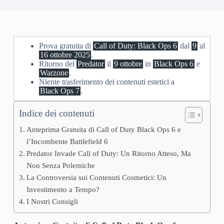
Prova gratuita di
Call of Duty: Black Ops 6
dal
9
al
16 ottobre 2025
.
Ritorno del
Predator
il
9 ottobre
in
Black Ops 6
e
Warzone
.
Niente trasferimento dei contenuti estetici a
Black Ops 7
.
Indice dei contenuti
Anteprima Gratuita di Call of Duty Black Ops 6 e
l’Incombente Battlefield 6
Predator Invade Call of Duty: Un Ritorno Atteso, Ma
Non Senza Polemiche
La Controversia sui Contenuti Cosmetici: Un
Investimento a Tempo?
I Nostri Consigli