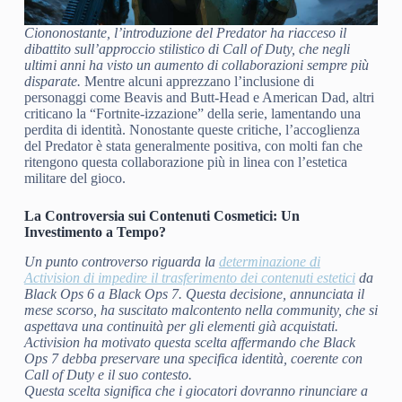
Ciononostante, l’introduzione del Predator ha riacceso il
dibattito sull’approccio stilistico di
Call of Duty
, che negli
ultimi anni ha visto un aumento di collaborazioni sempre più
disparate.
Mentre alcuni apprezzano l’inclusione di
personaggi come Beavis and Butt-Head e American Dad, altri
criticano la “Fortnite-izzazione” della serie, lamentando una
perdita di identità. Nonostante queste critiche, l’accoglienza
del Predator è stata generalmente positiva, con molti fan che
ritengono questa collaborazione più in linea con l’estetica
militare del gioco.
La Controversia sui Contenuti Cosmetici: Un
Investimento a Tempo?
Un punto controverso riguarda la
determinazione di
Activision di impedire il trasferimento dei contenuti estetici
da
Black Ops 6
a
Black Ops 7
.
Questa decisione, annunciata il
mese scorso, ha suscitato malcontento nella community, che si
aspettava una continuità per gli elementi già acquistati.
Activision ha motivato questa scelta affermando che
Black
Ops 7
debba preservare una specifica identità, coerente con
Call of Duty
e il suo contesto.
Questa scelta significa che i giocatori dovranno rinunciare a