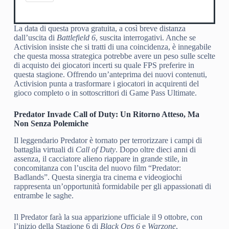
La data di questa prova gratuita, a così breve distanza
dall’uscita di
Battlefield 6
, suscita interrogativi. Anche se
Activision insiste che si tratti di una coincidenza, è innegabile
che questa mossa strategica potrebbe avere un peso sulle scelte
di acquisto dei giocatori incerti su quale FPS preferire in
questa stagione. Offrendo un’anteprima dei nuovi contenuti,
Activision punta a trasformare i giocatori in acquirenti del
gioco completo o in sottoscrittori di Game Pass Ultimate.
Predator Invade Call of Duty: Un Ritorno Atteso, Ma
Non Senza Polemiche
Il leggendario Predator è tornato per terrorizzare i campi di
battaglia virtuali di
Call of Duty
. Dopo oltre dieci anni di
assenza, il cacciatore alieno riappare in grande stile, in
concomitanza con l’uscita del nuovo film “Predator:
Badlands”. Questa sinergia tra cinema e videogiochi
rappresenta un’opportunità formidabile per gli appassionati di
entrambe le saghe.
Il Predator farà la sua apparizione ufficiale il 9 ottobre, con
l’inizio della Stagione 6 di
Black Ops 6
e
Warzone
,