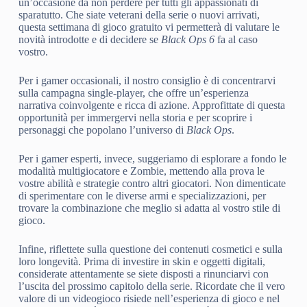
un’occasione da non perdere per tutti gli appassionati di
sparatutto. Che siate veterani della serie o nuovi arrivati,
questa settimana di gioco gratuito vi permetterà di valutare le
novità introdotte e di decidere se
Black Ops 6
fa al caso
vostro.
Per i gamer occasionali, il nostro consiglio è di concentrarvi
sulla campagna single-player, che offre un’esperienza
narrativa coinvolgente e ricca di azione. Approfittate di questa
opportunità per immergervi nella storia e per scoprire i
personaggi che popolano l’universo di
Black Ops
.
Per i gamer esperti, invece, suggeriamo di esplorare a fondo le
modalità multigiocatore e Zombie, mettendo alla prova le
vostre abilità e strategie contro altri giocatori. Non dimenticate
di sperimentare con le diverse armi e specializzazioni, per
trovare la combinazione che meglio si adatta al vostro stile di
gioco.
Infine, riflettete sulla questione dei contenuti cosmetici e sulla
loro longevità. Prima di investire in skin e oggetti digitali,
considerate attentamente se siete disposti a rinunciarvi con
l’uscita del prossimo capitolo della serie. Ricordate che il vero
valore di un videogioco risiede nell’esperienza di gioco e nel