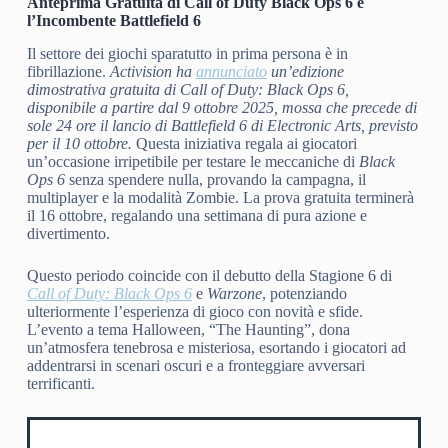
Anteprima Gratuita di Call of Duty Black Ops 6 e
l’Incombente Battlefield 6
Il settore dei giochi sparatutto in prima persona è in
fibrillazione.
Activision ha
annunciato
un’edizione
dimostrativa gratuita di
Call of Duty: Black Ops 6
,
disponibile a partire dal 9 ottobre 2025, mossa che precede di
sole 24 ore il lancio di
Battlefield 6
di Electronic Arts, previsto
per il 10 ottobre.
Questa iniziativa regala ai giocatori
un’occasione irripetibile per testare le meccaniche di
Black
Ops 6
senza spendere nulla, provando la campagna, il
multiplayer e la modalità Zombie. La prova gratuita terminerà
il 16 ottobre, regalando una settimana di pura azione e
divertimento.
Questo periodo coincide con il debutto della Stagione 6 di
Call of Duty: Black Ops 6
e
Warzone
, potenziando
ulteriormente l’esperienza di gioco con novità e sfide.
L’evento a tema Halloween, “The Haunting”, dona
un’atmosfera tenebrosa e misteriosa, esortando i giocatori ad
addentrarsi in scenari oscuri e a fronteggiare avversari
terrificanti.