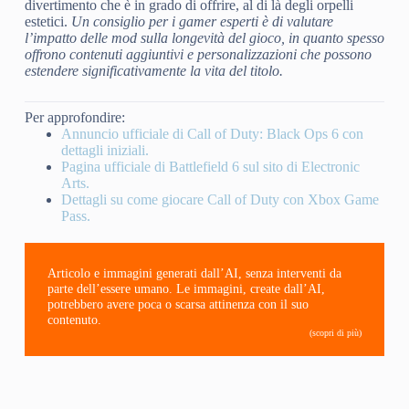
divertimento che è in grado di offrire, al di là degli orpelli
estetici.
Un consiglio per i gamer esperti è di valutare
l’impatto delle mod sulla longevità del gioco, in quanto spesso
offrono contenuti aggiuntivi e personalizzazioni che possono
estendere significativamente la vita del titolo.
Per approfondire:
Annuncio ufficiale di Call of Duty: Black Ops 6 con
dettagli iniziali.
Pagina ufficiale di Battlefield 6 sul sito di Electronic
Arts.
Dettagli su come giocare Call of Duty con Xbox Game
Pass.
Articolo e immagini generati dall’AI, senza interventi da
parte dell’essere umano. Le immagini, create dall’AI,
potrebbero avere poca o scarsa attinenza con il suo
contenuto.
(scopri di più)