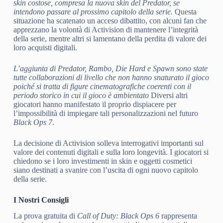
skin costose, compresa la nuova skin del Predator, se
intendono passare al prossimo capitolo della serie.
Questa
situazione ha scatenato un acceso dibattito, con alcuni fan che
apprezzano la volontà di Activision di mantenere l’integrità
della serie, mentre altri si lamentano della perdita di valore dei
loro acquisti digitali.
L’aggiunta di Predator, Rambo, Die Hard e Spawn sono state
tutte collaborazioni di livello che non hanno snaturato il gioco
poiché si tratta di figure cinematografiche coerenti con il
periodo storico in cui il gioco è ambientato
Diversi altri
giocatori hanno manifestato il proprio dispiacere per
l’impossibilità di impiegare tali personalizzazioni nel futuro
Black Ops 7
.
La decisione di Activision solleva interrogativi importanti sul
valore dei contenuti digitali e sulla loro longevità. I giocatori si
chiedono se i loro investimenti in skin e oggetti cosmetici
siano destinati a svanire con l’uscita di ogni nuovo capitolo
della serie.
I Nostri Consigli
La prova gratuita di
Call of Duty: Black Ops 6
rappresenta