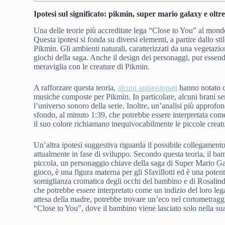
Ipotesi sul significato: pikmin, super mario galaxy e oltr
Una delle teorie più accreditate lega “Close to You” al mond
Questa ipotesi si fonda su diversi elementi, a partire dallo sti
Pikmin. Gli ambienti naturali, caratterizzati da una vegetazio
giochi della saga. Anche il design dei personaggi, pur essen
meraviglia con le creature di Pikmin.
A rafforzare questa teoria,
alcuni appassionati
hanno notato ch
musiche composte per Pikmin. In particolare, alcuni brani se
l’universo sonoro della serie. Inoltre, un’analisi più approfo
sfondo, al minuto 1:39, che potrebbe essere interpretata com
il suo colore richiamano inequivocabilmente le piccole creatu
Un’altra ipotesi suggestiva riguarda il possibile collegament
attualmente in fase di sviluppo. Secondo questa teoria, il b
piccola, un personaggio chiave della saga di Super Mario Gal
gioco, è una figura materna per gli Sfavillotti ed è una poten
somiglianza cromatica degli occhi del bambino e di Rosalind
che potrebbe essere interpretato come un indizio del loro leg
attesa della madre, potrebbe trovare un’eco nel cortometraggi
“Close to You”, dove il bambino viene lasciato solo nella su