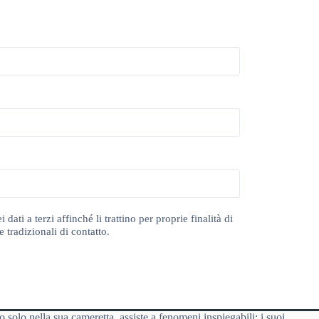
ti a terzi affinché li trattino per proprie finalità di
 tradizionali di contatto.
o solo nella sua cameretta, assiste a fenomeni inspiegabili: i suoi