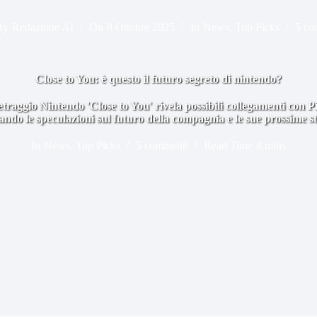
By
Redazione AI
On
8 Ottobre 2025
In
News
,
Top Picks
5 co
Close to You: è questo il futuro segreto di nintendo?
etraggio Nintendo 'Close to You' rivela possibili collegamenti con
ndo le speculazioni sul futuro della compagnia e le sue prossime st
In
News
,
Top Picks
5 commenti
Read Time
8 mins