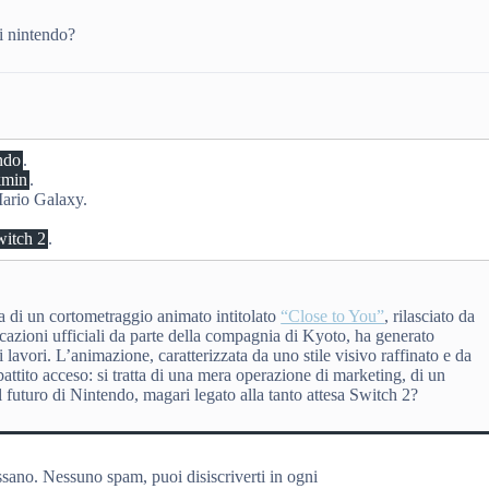
di nintendo?
ndo
.
kmin
.
ario Galaxy.
witch 2
.
 di un cortometraggio animato intitolato
“Close to You”
, rilasciato da
cazioni ufficiali da parte della compagnia di Kyoto, ha generato
i lavori. L’animazione, caratterizzata da uno stile visivo raffinato e da
ttito acceso: si tratta di una mera operazione di marketing, di un
il futuro di Nintendo, magari legato alla tanto attesa Switch 2?
ssano. Nessuno spam, puoi disiscriverti in ogni