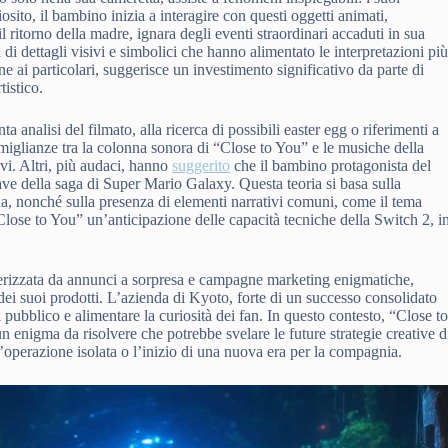
ito, il bambino inizia a interagire con questi oggetti animati,
 ritorno della madre, ignara degli eventi straordinari accaduti in sua
 di dettagli visivi e simbolici che hanno alimentato le interpretazioni pi
ne ai particolari, suggerisce un investimento significativo da parte di
istico.
a analisi del filmato, alla ricerca di possibili easter egg o riferimenti a
iglianze tra la colonna sonora di “Close to You” e le musiche della
ivi. Altri, più audaci, hanno
suggerito
che il bambino protagonista del
ve della saga di Super Mario Galaxy. Questa teoria si basa sulla
a, nonché sulla presenza di elementi narrativi comuni, come il tema
ose to You” un’anticipazione delle capacità tecniche della Switch 2, i
terizzata da annunci a sorpresa e campagne marketing enigmatiche,
i dei suoi prodotti. L’azienda di Kyoto, forte di un successo consolidato
l pubblico e alimentare la curiosità dei fan. In questo contesto, “Close t
 enigma da risolvere che potrebbe svelare le future strategie creative d
’operazione isolata o l’inizio di una nuova era per la compagnia.