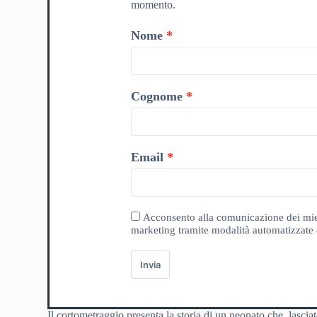
momento.
Nome
Cognome
Email
Acconsento alla comunicazione dei miei da
marketing tramite modalità automatizzate e
Invia
Il cortometraggio presenta la storia di un neonato che, lasciat