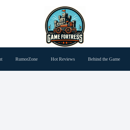
ht
RumorZone
Hot Reviews
Behind the Game