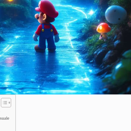
e
isuale