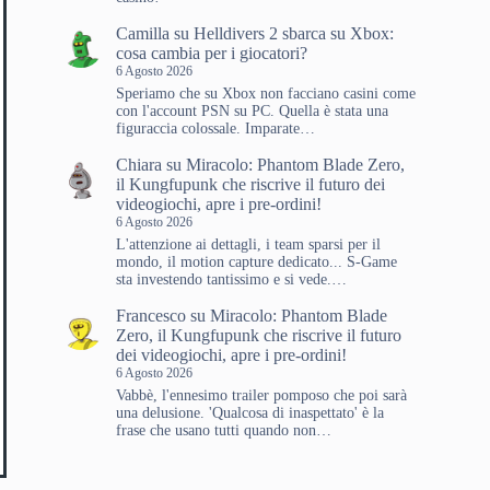
Camilla
su
Helldivers 2 sbarca su Xbox:
cosa cambia per i giocatori?
6 Agosto 2026
Speriamo che su Xbox non facciano casini come
con l'account PSN su PC. Quella è stata una
figuraccia colossale. Imparate…
Chiara
su
Miracolo: Phantom Blade Zero,
il Kungfupunk che riscrive il futuro dei
videogiochi, apre i pre-ordini!
6 Agosto 2026
L'attenzione ai dettagli, i team sparsi per il
mondo, il motion capture dedicato... S-Game
sta investendo tantissimo e si vede.…
Francesco
su
Miracolo: Phantom Blade
Zero, il Kungfupunk che riscrive il futuro
dei videogiochi, apre i pre-ordini!
6 Agosto 2026
Vabbè, l'ennesimo trailer pomposo che poi sarà
una delusione. 'Qualcosa di inaspettato' è la
frase che usano tutti quando non…