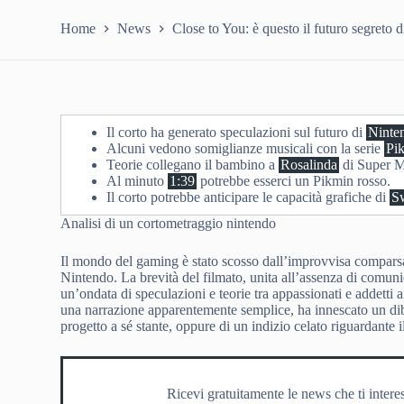
Home
News
Close to You: è questo il futuro segreto 
Il corto ha generato speculazioni sul futuro di
Ninte
Alcuni vedono somiglianze musicali con la serie
Pi
Teorie collegano il bambino a
Rosalinda
di Super M
Al minuto
1:39
potrebbe esserci un Pikmin rosso.
Il corto potrebbe anticipare le capacità grafiche di
S
Analisi di un cortometraggio nintendo
Il mondo del gaming è stato scosso dall’improvvisa comparsa
Nintendo. La brevità del filmato, unita all’assenza di comuni
un’ondata di speculazioni e teorie tra appassionati e addetti a
una narrazione apparentemente semplice, ha innescato un diba
progetto a sé stante, oppure di un indizio celato riguardante 
Ricevi gratuitamente le news che ti intere