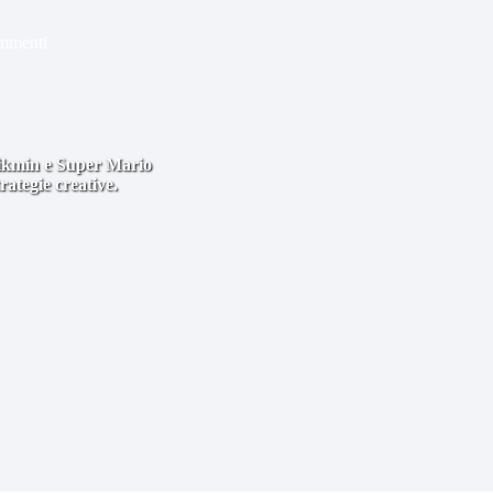
mmenti
 Pikmin e Super Mario
rategie creative.