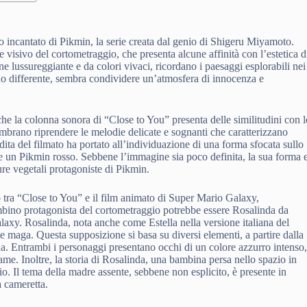
e
o incantato di Pikmin, la serie creata dal genio di Shigeru Miyamoto.
le visivo del cortometraggio, che presenta alcune affinità con l’estetica d
ne lussureggiante e da colori vivaci, ricordano i paesaggi esplorabili nei
do differente, sembra condividere un’atmosfera di innocenza e
e la colonna sonora di “Close to You” presenta delle similitudini con l
mbrano riprendere le melodie delicate e sognanti che caratterizzano
ndita del filmato ha portato all’individuazione di una forma sfocata sullo
e un Pikmin rosso. Sebbene l’immagine sia poco definita, la sua forma 
re vegetali protagoniste di Pikmin.
o tra “Close to You” e il film animato di Super Mario Galaxy,
ambino protagonista del cortometraggio potrebbe essere Rosalinda da
axy. Rosalinda, nota anche come Estella nella versione italiana del
te maga. Questa supposizione si basa su diversi elementi, a partire dalla
a. Entrambi i personaggi presentano occhi di un colore azzurro intenso
ame. Inoltre, la storia di Rosalinda, una bambina persa nello spazio in
o. Il tema della madre assente, sebbene non esplicito, è presente in
a cameretta.