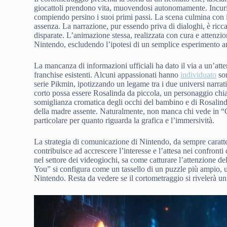
giocattoli prendono vita, muovendosi autonomamente. Incurios
compiendo persino i suoi primi passi. La scena culmina con il
assenza. La narrazione, pur essendo priva di dialoghi, è ricca
disparate. L’animazione stessa, realizzata con cura e attenzio
Nintendo, escludendo l’ipotesi di un semplice esperimento art
La mancanza di informazioni ufficiali ha dato il via a un’attent
franchise esistenti. Alcuni appassionati hanno
individuato
som
serie Pikmin, ipotizzando un legame tra i due universi narrat
corto possa essere Rosalinda da piccola, un personaggio chia
somiglianza cromatica degli occhi del bambino e di Rosalind
della madre assente. Naturalmente, non manca chi vede in “Cl
particolare per quanto riguarda la grafica e l’immersività.
La strategia di comunicazione di Nintendo, da sempre carat
contribuisce ad accrescere l’interesse e l’attesa nei confront
nel settore dei videogiochi, sa come catturare l’attenzione de
You” si configura come un tassello di un puzzle più ampio, un
Nintendo. Resta da vedere se il cortometraggio si rivelerà un