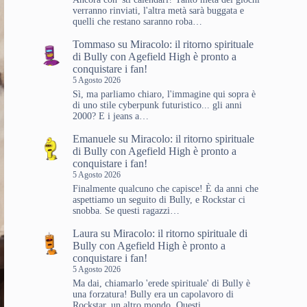
verranno rinviati, l'altra metà sarà buggata e
quelli che restano saranno roba…
Tommaso
su
Miracolo: il ritorno spirituale
di Bully con Agefield High è pronto a
conquistare i fan!
5 Agosto 2026
Sì, ma parliamo chiaro, l'immagine qui sopra è
di uno stile cyberpunk futuristico... gli anni
2000? E i jeans a…
Emanuele
su
Miracolo: il ritorno spirituale
di Bully con Agefield High è pronto a
conquistare i fan!
5 Agosto 2026
Finalmente qualcuno che capisce! È da anni che
aspettiamo un seguito di Bully, e Rockstar ci
snobba. Se questi ragazzi…
Laura
su
Miracolo: il ritorno spirituale di
Bully con Agefield High è pronto a
conquistare i fan!
5 Agosto 2026
Ma dai, chiamarlo 'erede spirituale' di Bully è
una forzatura! Bully era un capolavoro di
Rockstar, un altro mondo. Questi…