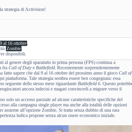
a strategia di Activision!
9 al 16 ottobre
.
lità
Zombie
.
er disponibili.
enti al genere degli sparatutto in prima persona (FPS) continua a
a fra
Call of Duty
e
Battlefield
. Recentemente sorprendentemente
 ha fatto sapere che dal 9 al 16 ottobre del prossimo anno il gioco
Call of
gni piattaforma. Tale strategia sembra essere ben congegnata: essa
rno seguente dello stesso mese riguardante
Battlefield 6
. Questo potrebb
ideogiocatori ancora indecisi e magari convincerli a migrare verso il
o solo un accesso parziale ad alcune caratteristiche specifiche del
ccesso alla campagna single player ma anche alla totalità delle opzioni
er assieme all’opzione Zombie. Si tratta senza dubbio di una rara
esperienza ludica propone senza alcun onere economico iniziale.