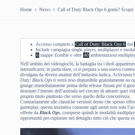
Home
News
Call of Duty Black Ops 6 gratis? Scopri l
Accesso completo a
Call of Duty: Black Ops 6
dal
Include campagna single player, multiplayer e moda
6
mappe Zombie e oltre
40
ambientazioni multiplay
Nell’ambito dei videogiochi, la battaglia tra i titoli apparten
intensificarsi; in particolare, ci si prepara a una nuova contes
divulgata da diversi analisti dell’industria ludica, Activision
Duty: Black Ops 6
verrà reso disponibile gratuitamente su o
giunge immediatamente prima della release fissata per il gio
denotare l’intento dell’azienda nel cercare di attrarre quei v
proprio titolo piuttosto che verso quello della concorrenza.
Contrariamente alle classiche versioni demo che spesso offron
gameplay, questa iniziativa consente agli utenti non solo l’a
offerte da
Black Ops
, comprese quindi le modalità multiplay
opportunità per esplorare nel dettaglio tutto ciò che questa 