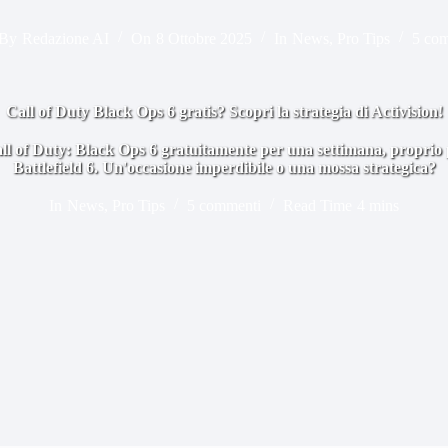
By
Redazione AI
On
8 Ottobre 2025
In
News
,
Pro Tips
5 co
Call of Duty Black Ops 6 gratis? Scopri la strategia di Activision!
all of Duty: Black Ops 6 gratuitamente per una settimana, proprio 
Battlefield 6. Un'occasione imperdibile o una mossa strategica?
In
News
,
Pro Tips
5 commenti
Read Time
4 mins