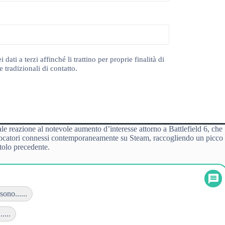
ti a terzi affinché li trattino per proprie finalità di
 tradizionali di contatto.
ale reazione al notevole aumento d’interesse attorno a Battlefield 6, che
 giocatori connessi contemporaneamente su Steam, raccogliendo un picco
itolo precedente.
sono......
....