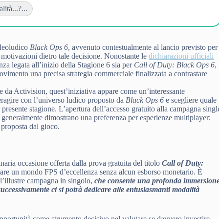
ità...?...
ideoludico
Black Ops 6
, avvenuto contestualmente al lancio previsto per
li motivazioni dietro tale decisione. Nonostante le
dichiarazioni ufficiali
za legata all’inizio della Stagione 6 sia per
Call of Duty: Black Ops 6
,
ovimento una precisa strategia commerciale finalizzata a contrastare
te da Activision, quest’iniziativa appare come un’interessante
teragire con l’universo ludico proposto da
Black Ops 6
e scegliere quale
la presente stagione. L’apertura dell’accesso gratuito alla campagna singl
 generalmente dimostrano una preferenza per esperienze multiplayer;
 proposta dal gioco.
naria occasione offerta dalla prova gratuita del titolo
Call of Duty:
esplorare un mondo FPS d’eccellenza senza alcun esborso monetario. È
l’illustre campagna in singolo,
che consente una profonda immersion
successivamente ci si potrà dedicare alle entusiasmanti modalità
 opportunità come strumento decisivo nel valutare se davvero investire