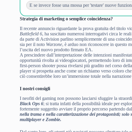
E se invece fosse una mossa per 'testare' nuove funzional
Strategia di marketing o semplice coincidenza?
Il recente annuncio riguardante la prova gratuita del titolo v
Battlefield 6
, ha suscitato numerosi interrogativi circa le rea
da parte di Activision parlino semplicemente di una coinciden
sia per il noto
Warzone
, è arduo non riconoscere in questo m
l’uscita del nuovo prodotto firmato EA.
A prescindere dall’interpretazione delle intenzioni manifesta
opportunità rivolta ai videogiocatori, permettendo loro di in
first-person shooter possa rivelarsi più gradito nel corso del
player si prospetta anche come un richiamo verso coloro che
ciò consentirebbe loro un’immersione totale nella narrazione
I nostri consigli
I neofiti del gaming non possono lasciarsi sfuggire la straordi
Black Ops 6
; si tratta infatti della possibilità ideale per 
fortemente suggerito avviare il proprio percorso partendo dal
nella trama e nella caratterizzazione dei protagonisti;
solo 
multiplayer e Zombie.
Dal canto loro, gli utenti più navigati possono sfruttare tale