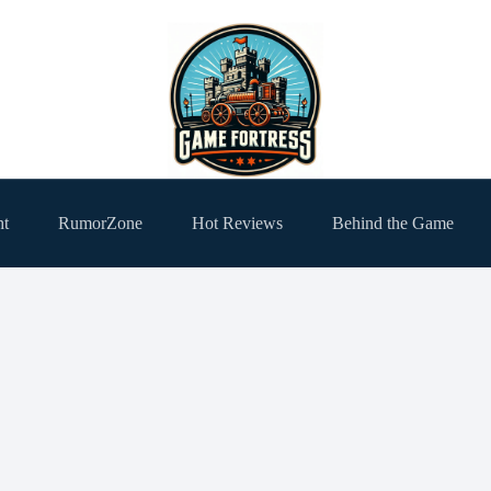
ht
RumorZone
Hot Reviews
Behind the Game