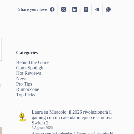
Share your love
Categories
Behind the Game
GameSpotlight
Hot Reviews
News
Pro Tips
e
RumorZone
Top Picks
Laura
su
Miracolo: il 2026 rivoluzionerà il
gaming con un calendario epico e la nuova
Switch 2
5 Agosto 2026
Ancora con 'sti calendari? Tanto metà dei giochi