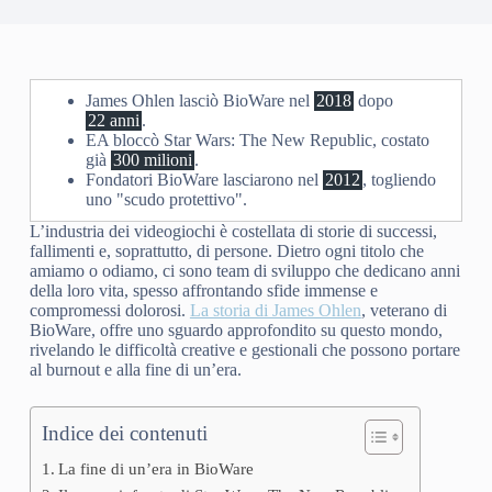
James Ohlen lasciò BioWare nel
2018
dopo
22 anni
.
EA bloccò Star Wars: The New Republic, costato
già
300 milioni
.
Fondatori BioWare lasciarono nel
2012
, togliendo
uno "scudo protettivo".
L’industria dei videogiochi è costellata di storie di successi,
fallimenti e, soprattutto, di persone. Dietro ogni titolo che
amiamo o odiamo, ci sono team di sviluppo che dedicano anni
della loro vita, spesso affrontando sfide immense e
compromessi dolorosi.
La storia di James Ohlen
, veterano di
BioWare, offre uno sguardo approfondito su questo mondo,
rivelando le difficoltà creative e gestionali che possono portare
al burnout e alla fine di un’era.
Indice dei contenuti
La fine di un’era in BioWare