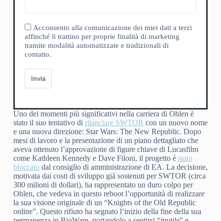
Acconsento alla comunicazione dei miei dati a terzi
affinché li trattino per proprie finalità di marketing
tramite modalità automatizzate e tradizionali di
contatto.
Invia
Uno dei momenti più significativi nella carriera di Ohlen è
stato il suo tentativo di
rilanciare SWTOR
con un nuovo nome
e una nuova direzione: Star Wars: The New Republic. Dopo
mesi di lavoro e la presentazione di un piano dettagliato che
aveva ottenuto l’approvazione di figure chiave di Lucasfilm
come Kathleen Kennedy e Dave Filoni, il progetto è
stato
bloccato
dal consiglio di amministrazione di EA. La decisione,
motivata dai costi di sviluppo già sostenuti per SWTOR (circa
300 milioni di dollari), ha rappresentato un duro colpo per
Ohlen, che vedeva in questo reboot l’opportunità di realizzare
la sua visione originale di un “Knights of the Old Republic
online”. Questo rifiuto ha segnato l’inizio della fine della sua
permanenza in BioWare, portandolo a sentirsi “
inutile
” e