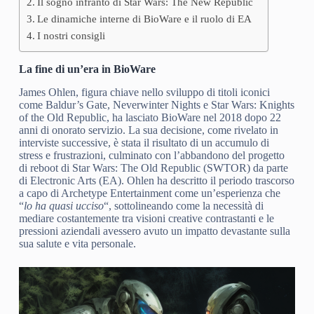
Il sogno infranto di Star Wars: The New Republic
Le dinamiche interne di BioWare e il ruolo di EA
I nostri consigli
La fine di un’era in BioWare
James Ohlen, figura chiave nello sviluppo di titoli iconici
come Baldur’s Gate, Neverwinter Nights e Star Wars: Knights
of the Old Republic, ha lasciato BioWare nel 2018 dopo 22
anni di onorato servizio. La sua decisione, come rivelato in
interviste successive, è stata il risultato di un accumulo di
stress e frustrazioni, culminato con l’abbandono del progetto
di reboot di Star Wars: The Old Republic (SWTOR) da parte
di Electronic Arts (EA). Ohlen ha descritto il periodo trascorso
a capo di Archetype Entertainment come un’esperienza che
“
lo ha quasi ucciso
“, sottolineando come la necessità di
mediare costantemente tra visioni creative contrastanti e le
pressioni aziendali avessero avuto un impatto devastante sulla
sua salute e vita personale.