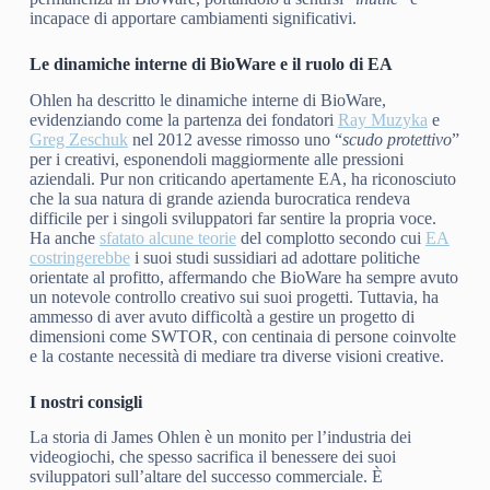
incapace di apportare cambiamenti significativi.
Le dinamiche interne di BioWare e il ruolo di EA
Ohlen ha descritto le dinamiche interne di BioWare,
evidenziando come la partenza dei fondatori
Ray Muzyka
e
Greg Zeschuk
nel 2012 avesse rimosso uno “
scudo protettivo
”
per i creativi, esponendoli maggiormente alle pressioni
aziendali. Pur non criticando apertamente EA, ha riconosciuto
che la sua natura di grande azienda burocratica rendeva
difficile per i singoli sviluppatori far sentire la propria voce.
Ha anche
sfatato alcune teorie
del complotto secondo cui
EA
costringerebbe
i suoi studi sussidiari ad adottare politiche
orientate al profitto, affermando che BioWare ha sempre avuto
un notevole controllo creativo sui suoi progetti. Tuttavia, ha
ammesso di aver avuto difficoltà a gestire un progetto di
dimensioni come SWTOR, con centinaia di persone coinvolte
e la costante necessità di mediare tra diverse visioni creative.
I nostri consigli
La storia di James Ohlen è un monito per l’industria dei
videogiochi, che spesso sacrifica il benessere dei suoi
sviluppatori sull’altare del successo commerciale. È