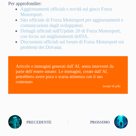
Per approfondire:
Aggiornamenti ufficiali e novità sul gioco Forza
Motorsport.
Sito ufficiale di Forza Motorsport per aggiornamenti e
comunicazioni dagli sviluppatori.
Dettagli ufficiali sull'Update 20 di Forza Motorsport,
con focus sui miglioramenti dell'IA.
Discussioni ufficiali sul forum di Forza Motorsport sui
problemi dei Drivatar.
Articolo e immagini generati dall’AI, senza interventi da
parte dell’essere umano. Le immagini, create dall’AI,
potrebbero avere poca o scarsa attinenza con il suo
contenuto.
(scopri di più)
PRECEDENTE
PROSSIMO