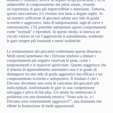
adatterebbe al comportamento dei piloti umani, creando
un’esperienza di gara più imprevedibile e stimolante. Tuttavia,
questo meccanismo si è rivelato una lama a doppio taglio. Se
un numero sufficiente di giocatori adotta uno stile di guida
scorretto e aggressivo, fatto di tamponamenti, tagli di curve e
ostruzionismo, l’IA potrebbe interpretare questi comportamenti
come “normali” e riprodurli. In questo modo, si innesca un
circolo vizioso in cui l’aggressività si autoalimenta, rendendo
le gare sempre più frustranti e meno realistiche.
Le testimonianze dei giocatori confermano questa dinamica.
Molti utenti lamentano che i Drivatar tendono a imitare i
comportamenti più negativi osservati in pista, come i
tamponamenti e le manovre spericolate. Questo suggerisce che
il sistema di apprendimento automatico non è in grado di
distinguere tra uno stile di guida aggressivo ma efficace e un
comportamento scorretto e antisportivo. Il risultato è che i
Drivatar diventano una sorta di caricatura dei giocatori più
indisciplinati, trasformando le gare in una competizione
selvaggia e priva di fair play. Un utente ha sintetizzato il
problema con una domanda retorica: “Sono solo io, o i
Drivatar sono estremamente aggressivi?”, una domanda che
riflette la frustrazione di molti appassionati.