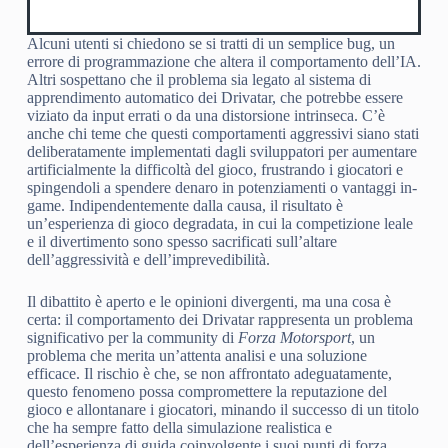
Alcuni utenti si chiedono se si tratti di un semplice bug, un
errore di programmazione che altera il comportamento dell’IA.
Altri sospettano che il problema sia legato al sistema di
apprendimento automatico dei Drivatar, che potrebbe essere
viziato da input errati o da una distorsione intrinseca. C’è
anche chi teme che questi comportamenti aggressivi siano stati
deliberatamente implementati dagli sviluppatori per aumentare
artificialmente la difficoltà del gioco, frustrando i giocatori e
spingendoli a spendere denaro in potenziamenti o vantaggi in-
game. Indipendentemente dalla causa, il risultato è
un’esperienza di gioco degradata, in cui la competizione leale
e il divertimento sono spesso sacrificati sull’altare
dell’aggressività e dell’imprevedibilità.
Il dibattito è aperto e le opinioni divergenti, ma una cosa è
certa: il comportamento dei Drivatar rappresenta un problema
significativo per la community di
Forza Motorsport
, un
problema che merita un’attenta analisi e una soluzione
efficace. Il rischio è che, se non affrontato adeguatamente,
questo fenomeno possa compromettere la reputazione del
gioco e allontanare i giocatori, minando il successo di un titolo
che ha sempre fatto della simulazione realistica e
dell’esperienza di guida coinvolgente i suoi punti di forza.