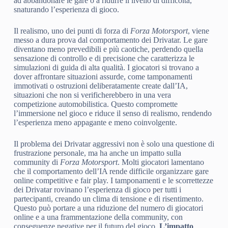
ad abbandonare le gare o a ridurre il livello di difficoltà,
snaturando l’esperienza di gioco.
Il realismo, uno dei punti di forza di
Forza Motorsport
, viene
messo a dura prova dal comportamento dei Drivatar. Le gare
diventano meno prevedibili e più caotiche, perdendo quella
sensazione di controllo e di precisione che caratterizza le
simulazioni di guida di alta qualità. I giocatori si trovano a
dover affrontare situazioni assurde, come tamponamenti
immotivati o ostruzioni deliberatamente create dall’IA,
situazioni che non si verificherebbero in una vera
competizione automobilistica. Questo compromette
l’immersione nel gioco e riduce il senso di realismo, rendendo
l’esperienza meno appagante e meno coinvolgente.
Il problema dei Drivatar aggressivi non è solo una questione di
frustrazione personale, ma ha anche un impatto sulla
community di
Forza Motorsport
. Molti giocatori lamentano
che il comportamento dell’IA rende difficile organizzare gare
online competitive e fair play. I tamponamenti e le scorrettezze
dei Drivatar rovinano l’esperienza di gioco per tutti i
partecipanti, creando un clima di tensione e di risentimento.
Questo può portare a una riduzione del numero di giocatori
online e a una frammentazione della community, con
conseguenze negative per il futuro del gioco.
L’impatto