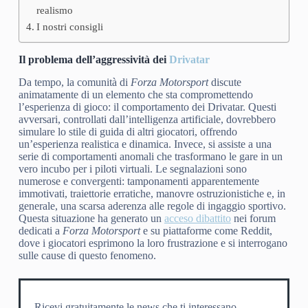
realismo
I nostri consigli
Il problema dell’aggressività dei
Drivatar
Da tempo, la comunità di
Forza Motorsport
discute
animatamente di un elemento che sta compromettendo
l’esperienza di gioco: il comportamento dei Drivatar. Questi
avversari, controllati dall’intelligenza artificiale, dovrebbero
simulare lo stile di guida di altri giocatori, offrendo
un’esperienza realistica e dinamica. Invece, si assiste a una
serie di comportamenti anomali che trasformano le gare in un
vero incubo per i piloti virtuali. Le segnalazioni sono
numerose e convergenti: tamponamenti apparentemente
immotivati, traiettorie erratiche, manovre ostruzionistiche e, in
generale, una scarsa aderenza alle regole di ingaggio sportivo.
Questa situazione ha generato un
acceso dibattito
nei forum
dedicati a
Forza Motorsport
e su piattaforme come Reddit,
dove i giocatori esprimono la loro frustrazione e si interrogano
sulle cause di questo fenomeno.
Ricevi gratuitamente le news che ti interessano.