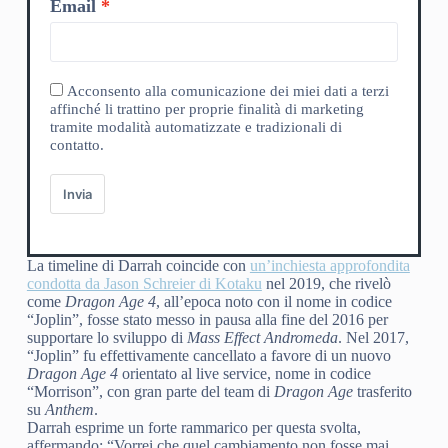
Email
Acconsento alla comunicazione dei miei dati a terzi
affinché li trattino per proprie finalità di marketing
tramite modalità automatizzate e tradizionali di
contatto.
Invia
La timeline di Darrah coincide con
un’inchiesta approfondita
condotta da Jason Schreier di Kotaku
nel 2019, che rivelò
come
Dragon Age 4
, all’epoca noto con il nome in codice
“Joplin”, fosse stato messo in pausa alla fine del 2016 per
supportare lo sviluppo di
Mass Effect Andromeda
. Nel 2017,
“Joplin” fu effettivamente cancellato a favore di un nuovo
Dragon Age 4
orientato al live service, nome in codice
“Morrison”, con gran parte del team di
Dragon Age
trasferito
su
Anthem
.
Darrah esprime un forte rammarico per questa svolta,
affermando: “Vorrei che quel cambiamento non fosse mai