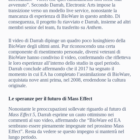
avvenuto”. Secondo Darrah, Electronic Arts impose la
transizione verso un modello live service, nonostante la
mancanza di esperienza di BioWare in questo ambito. Di
conseguenza, il progetto fu riavviato e Darrah, insieme ad altri
membri senior del team, fu trasferito su
Anthem
.
Il video di Darrah dipinge un quadro poco lusinghiero della
BioWare degli ultimi anni. Pur riconoscendo una certa
componente di risentimento personale, diversi veterani di
BioWare hanno condiviso il video, confermando che rifletteva
le loro esperienze all’interno dello studio in quel periodo.
Darrah conclude affermando che il 2017 ha segnato il
momento in cui EA ha completato l’assimilazione di BioWare,
acquistata nove anni prima, nel 2008, erodendone la cultura
originale.
Le speranze per il futuro di Mass Effect
Nonostante le preoccupazioni sollevate riguardo al futuro di
Mass Effect 5
, Darrah esprime un cauto ottimismo nei
commenti al suo video, affermando che “BioWare ed EA
sembrano essere pienamente impegnate nel prossimo Mass
Effect”. Resta da vedere se questo impegno si manterrà nel
lungo periodo.