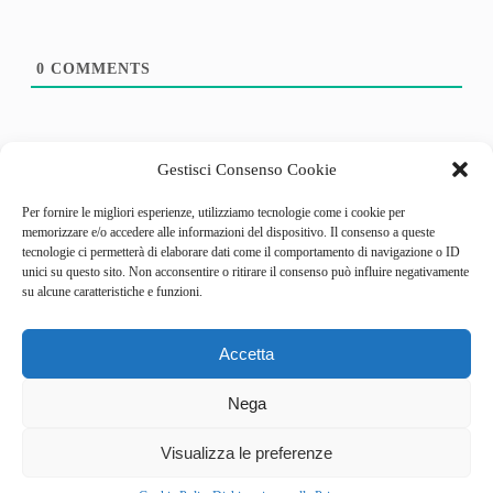
0
COMMENTS
Gestisci Consenso Cookie
Per fornire le migliori esperienze, utilizziamo tecnologie come i cookie per
memorizzare e/o accedere alle informazioni del dispositivo. Il consenso a queste
tecnologie ci permetterà di elaborare dati come il comportamento di navigazione o ID
unici su questo sito. Non acconsentire o ritirare il consenso può influire negativamente
su alcune caratteristiche e funzioni.
Accetta
Categories
Behind the Game
Nega
GameSpotlight
Hot Reviews
News
Visualizza le preferenze
Pro Tips
RumorZone