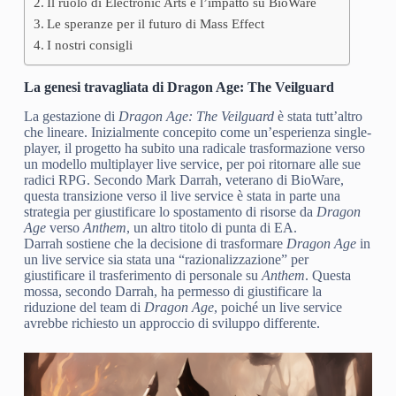
Il ruolo di Electronic Arts e l’impatto su BioWare
Le speranze per il futuro di Mass Effect
I nostri consigli
La genesi travagliata di Dragon Age: The Veilguard
La gestazione di
Dragon Age: The Veilguard
è stata tutt’altro
che lineare. Inizialmente concepito come un’esperienza single-
player, il progetto ha subito una radicale trasformazione verso
un modello multiplayer live service, per poi ritornare alle sue
radici RPG. Secondo Mark Darrah, veterano di BioWare,
questa transizione verso il live service è stata in parte una
strategia per giustificare lo spostamento di risorse da
Dragon
Age
verso
Anthem
, un altro titolo di punta di EA.
Darrah sostiene che la decisione di trasformare
Dragon Age
in
un live service sia stata una “razionalizzazione” per
giustificare il trasferimento di personale su
Anthem
. Questa
mossa, secondo Darrah, ha permesso di giustificare la
riduzione del team di
Dragon Age
, poiché un live service
avrebbe richiesto un approccio di sviluppo differente.