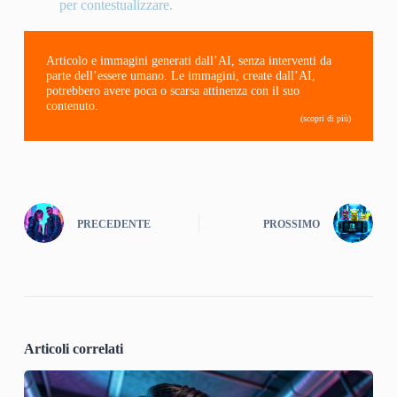
per contestualizzare.
Articolo e immagini generati dall’AI, senza interventi da
parte dell’essere umano. Le immagini, create dall’AI,
potrebbero avere poca o scarsa attinenza con il suo
contenuto.
(scopri di più)
PRECEDENTE
PROSSIMO
Articoli correlati