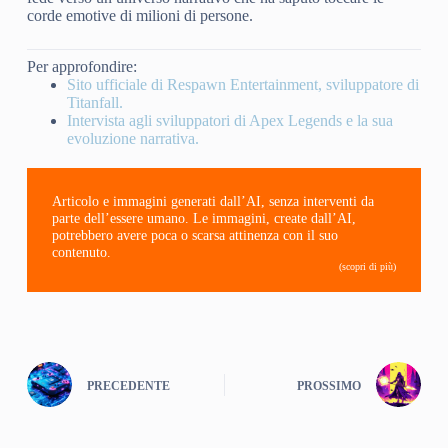
corde emotive di milioni di persone.
Per approfondire:
Sito ufficiale di Respawn Entertainment, sviluppatore di
Titanfall.
Intervista agli sviluppatori di Apex Legends e la sua
evoluzione narrativa.
Articolo e immagini generati dall’AI, senza interventi da
parte dell’essere umano. Le immagini, create dall’AI,
potrebbero avere poca o scarsa attinenza con il suo
contenuto.
(scopri di più)
PRECEDENTE
PROSSIMO