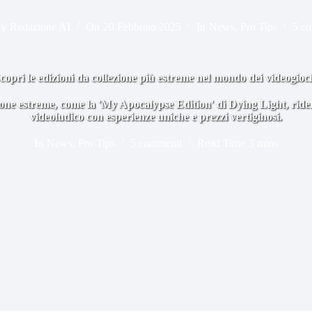
y
Redazione AI
On
20 Febbraio 2025
In
News
,
Pro Tips
5 c
copri le edizioni da collezione più estreme nel mondo dei videogioc
ione estreme, come la 'My Apocalypse Edition' di Dying Light, ride
videoludico con esperienze uniche e prezzi vertiginosi.
In
News
,
Pro Tips
5 commenti
Read Time
3 mins