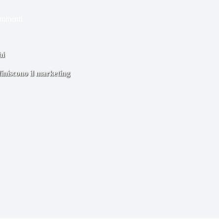
ommenti
hi
finiscono il marketing