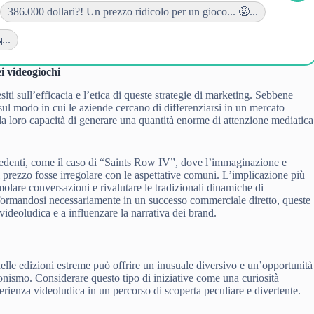
386.000 dollari?! Un prezzo ridicolo per un gioco... 🤬...
...
i videogiochi
 sull’efficacia e l’etica di queste strategie di marketing. Sebbene
a sul modo in cui le aziende cercano di differenziarsi in un mercato
 la loro capacità di generare una quantità enorme di attenzione mediatica
ecedenti, come il caso di “Saints Row IV”, dove l’immaginazione e
 il prezzo fosse irregolare con le aspettative comuni. L’implicazione più
imolare conversazioni e rivalutare le tradizionali dinamiche di
sformandosi necessariamente in un successo commerciale diretto, queste
 videoludica e a influenzare la narrativa dei brand.
elle edizioni estreme può offrire un inusuale diversivo e un’opportunità
onismo. Considerare questo tipo di iniziative come una curiosità
erienza videoludica in un percorso di scoperta peculiare e divertente.