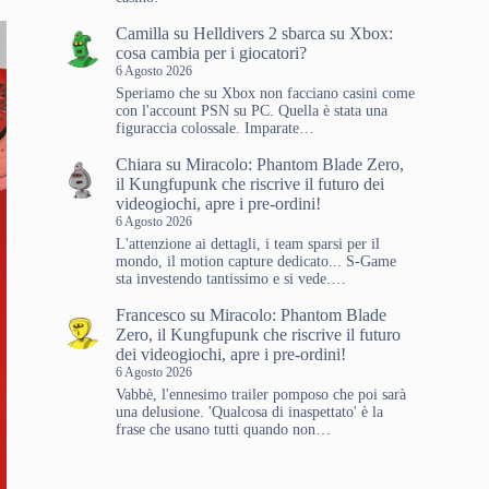
Camilla
su
Helldivers 2 sbarca su Xbox:
cosa cambia per i giocatori?
6 Agosto 2026
Speriamo che su Xbox non facciano casini come
con l'account PSN su PC. Quella è stata una
figuraccia colossale. Imparate…
Chiara
su
Miracolo: Phantom Blade Zero,
il Kungfupunk che riscrive il futuro dei
videogiochi, apre i pre-ordini!
6 Agosto 2026
L'attenzione ai dettagli, i team sparsi per il
mondo, il motion capture dedicato... S-Game
sta investendo tantissimo e si vede.…
Francesco
su
Miracolo: Phantom Blade
Zero, il Kungfupunk che riscrive il futuro
dei videogiochi, apre i pre-ordini!
6 Agosto 2026
Vabbè, l'ennesimo trailer pomposo che poi sarà
una delusione. 'Qualcosa di inaspettato' è la
frase che usano tutti quando non…