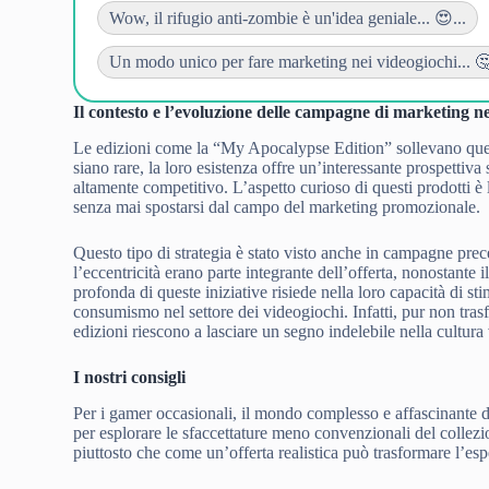
Wow, il rifugio anti-zombie è un'idea geniale... 😍...
Un modo unico per fare marketing nei videogiochi... 🤔
Il contesto e l’evoluzione delle campagne di marketing ne
Le edizioni come la “My Apocalypse Edition” sollevano quesiti
siano rare, la loro esistenza offre un’interessante prospettiv
altamente competitivo. L’aspetto curioso di questi prodotti è
senza mai spostarsi dal campo del marketing promozionale.
Questo tipo di strategia è stato visto anche in campagne pr
l’eccentricità erano parte integrante dell’offerta, nonostante
profonda di queste iniziative risiede nella loro capacità di st
consumismo nel settore dei videogiochi. Infatti, pur non tra
edizioni riescono a lasciare un segno indelebile nella cultura
I nostri consigli
Per i gamer occasionali, il mondo complesso e affascinante d
per esplorare le sfaccettature meno convenzionali del collezi
piuttosto che come un’offerta realistica può trasformare l’esp