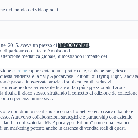
reme nel mondo dei videogiochi
a nel 2015, aveva un prezzo di
386.000 dollari
.
ni di parkour con il team Ampisound.
 attenzione mediatica globale, dimostrando l'impatto del
lezione
estreme
rappresentano una pratica che, sebbene rara, riesce a
 questa tendenza è la “My Apocalypse Edition” di Dying Light, lanciat
n è passata inosservata grazie ai suoi contenuti esclusivi,
e una serie di esperienze dedicate ai fan più appassionati. La sua
a ribalta il gioco stesso, sfruttando il concetto di edizione da collezione
opria esperienza immersiva.
zione non diminuisce il suo successo: l’obiettivo era creare dibattito e
ccesso. Attraverso collaborazioni strategiche e partnership con aziende
echland ha utilizzato la “My Apocalypse Edition” come una leva per
i un marketing potente anche in assenza di vendite reali di questi