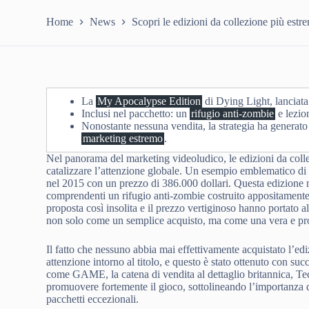
Home
News
Scopri le edizioni da collezione più est
La
My Apocalypse Edition
di Dying Light, lanciat
Inclusi nel pacchetto: un
rifugio anti-zombie
e lezio
Nonostante nessuna vendita, la strategia ha generato
marketing estremo
.
Nel panorama del marketing videoludico, le edizioni da col
catalizzare l’attenzione globale. Un esempio emblematico di
nel 2015 con un prezzo di 386.000 dollari. Questa edizione no
comprendenti un rifugio anti-zombie costruito appositamente 
proposta così insolita e il prezzo vertiginoso hanno portato all
non solo come un semplice acquisto, ma come una vera e pr
Il fatto che nessuno abbia mai effettivamente acquistato l’edi
attenzione intorno al titolo, e questo è stato ottenuto con su
come GAME, la catena di vendita al dettaglio britannica, T
promuovere fortemente il gioco, sottolineando l’importanza d
pacchetti eccezionali.