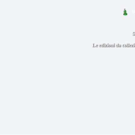
B
S
Le edizioni da collez