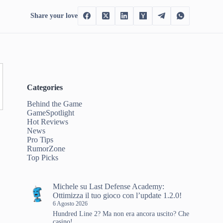
Share your love
Categories
Behind the Game
GameSpotlight
Hot Reviews
a
News
Pro Tips
RumorZone
Top Picks
Michele
su
Last Defense Academy:
Ottimizza il tuo gioco con l’update 1.2.0!
6 Agosto 2026
Hundred Line 2? Ma non era ancora uscito? Che
casino!