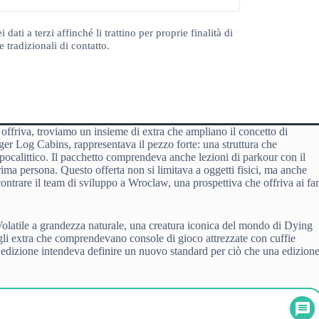
ti a terzi affinché li trattino per proprie finalità di
 tradizionali di contatto.
offriva, troviamo un insieme di extra che ampliano il concetto di
iger Log Cabins, rappresentava il pezzo forte: una struttura che
ocalittico. Il pacchetto comprendeva anche lezioni di parkour con il
ima persona. Questo offerta non si limitava a oggetti fisici, ma anche
ntrare il team di sviluppo a Wroclaw, una prospettiva che offriva ai fa
l Volatile a grandezza naturale, una creatura iconica del mondo di Dying
gli extra che comprendevano console di gioco attrezzate con cuffie
 edizione intendeva definire un nuovo standard per ciò che una edizion