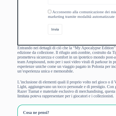
Acconsento alla comunicazione dei miei da
marketing tramite modalità automatizzate e
Invia
Entrando nei dettagli di ciò che la “My Apocalypse Edition” 
edizione da collezione. Il rifugio anti-zombie, costruito da T
prometteva sicurezza e comfort in un ipotetico mondo post-ap
team Ampisound, noto per i suoi video virali di parkour in pr
esperienze uniche come un viaggio pagato in Polonia per inco
un’esperienza unica e memorabile.
L’inclusione di elementi quali il proprio volto nel gioco o i
Light, aggiungevano un tocco personale e di prestigio. Con 
Razer Tiamat e materiale esclusivo di merchandising, questa
limitata poteva rappresentare per i giocatori e i collezionisti.
Cosa ne pensi?