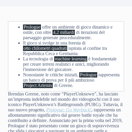
Prologue
offre un ambiente di gioco dinamico e
ostile, con oltre
4,2 miliardi
di iterazioni del
paesaggio generate proceduralmente.
Il gioco si svolge in una foresta di
otto chilometri quadrati
ispirata al confine tra
Repubblica Ceca e Germania.
La tecnologia di
machine learning
è fondamentale
per creare terreni realistici e unici, migliorando
l'immersione del giocatore.
Nonostante le critiche iniziali,
Prologue
rappresenta
un banco di prova per il più ambizioso
Project Artemis
di Greene.
Brendan Greene, noto come “PlayerUnknown”, ha lasciato
un’impronta indelebile nel mondo dei videogiochi con il suo
iconico PlayerUnknown’s Battlegrounds (PUBG). Tuttavia, il
suo nuovo progetto,
Prologue: Go Wayback!
, rappresenta un
allontanamento significativo dal genere battle royale che ha
contribuito a definire. Annunciato per la prima volta nel 2019,
Prologue è stato presentato come un gioco di sopravvivenza
che sfida i giocatori a navigare in un ambiente ostile e