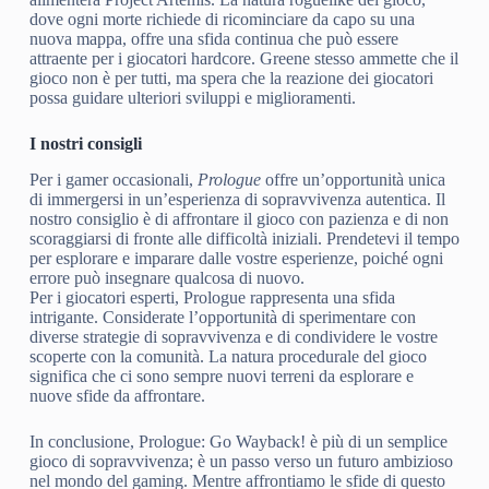
dove ogni morte richiede di ricominciare da capo su una
nuova mappa, offre una sfida continua che può essere
attraente per i giocatori hardcore. Greene stesso ammette che il
gioco non è per tutti, ma spera che la reazione dei giocatori
possa guidare ulteriori sviluppi e miglioramenti.
I nostri consigli
Per i gamer occasionali,
Prologue
offre un’opportunità unica
di immergersi in un’esperienza di sopravvivenza autentica. Il
nostro consiglio è di affrontare il gioco con pazienza e di non
scoraggiarsi di fronte alle difficoltà iniziali. Prendetevi il tempo
per esplorare e imparare dalle vostre esperienze, poiché ogni
errore può insegnare qualcosa di nuovo.
Per i giocatori esperti, Prologue rappresenta una sfida
intrigante. Considerate l’opportunità di sperimentare con
diverse strategie di sopravvivenza e di condividere le vostre
scoperte con la comunità. La natura procedurale del gioco
significa che ci sono sempre nuovi terreni da esplorare e
nuove sfide da affrontare.
In conclusione, Prologue: Go Wayback! è più di un semplice
gioco di sopravvivenza; è un passo verso un futuro ambizioso
nel mondo del gaming. Mentre affrontiamo le sfide di questo