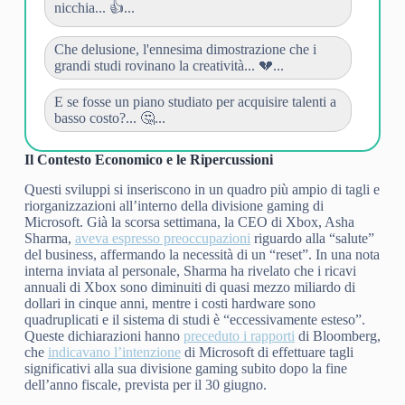
nicchia... 👍...
Che delusione, l'ennesima dimostrazione che i
grandi studi rovinano la creatività... 💔...
E se fosse un piano studiato per acquisire talenti a
basso costo?... 🤔...
Il Contesto Economico e le Ripercussioni
Questi sviluppi si inseriscono in un quadro più ampio di tagli e
riorganizzazioni all’interno della divisione gaming di
Microsoft. Già la scorsa settimana, la CEO di Xbox, Asha
Sharma,
aveva espresso preoccupazioni
riguardo alla “salute”
del business, affermando la necessità di un “reset”. In una nota
interna inviata al personale, Sharma ha rivelato che i ricavi
annuali di Xbox sono diminuiti di quasi mezzo miliardo di
dollari in cinque anni, mentre i costi hardware sono
quadruplicati e il sistema di studi è “eccessivamente esteso”.
Queste dichiarazioni hanno
preceduto i rapporti
di Bloomberg,
che
indicavano l’intenzione
di Microsoft di effettuare tagli
significativi alla sua divisione gaming subito dopo la fine
dell’anno fiscale, prevista per il 30 giugno.