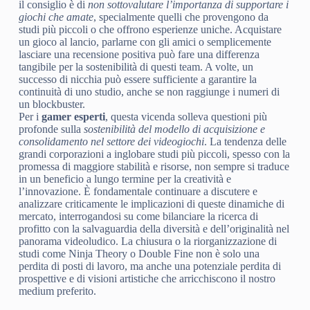
il consiglio è di
non sottovalutare l’importanza di supportare i
giochi che amate
, specialmente quelli che provengono da
studi più piccoli o che offrono esperienze uniche. Acquistare
un gioco al lancio, parlarne con gli amici o semplicemente
lasciare una recensione positiva può fare una differenza
tangibile per la sostenibilità di questi team. A volte, un
successo di nicchia può essere sufficiente a garantire la
continuità di uno studio, anche se non raggiunge i numeri di
un blockbuster.
Per i
gamer esperti
, questa vicenda solleva questioni più
profonde sulla
sostenibilità del modello di acquisizione e
consolidamento nel settore dei videogiochi
. La tendenza delle
grandi corporazioni a inglobare studi più piccoli, spesso con la
promessa di maggiore stabilità e risorse, non sempre si traduce
in un beneficio a lungo termine per la creatività e
l’innovazione. È fondamentale continuare a discutere e
analizzare criticamente le implicazioni di queste dinamiche di
mercato, interrogandosi su come bilanciare la ricerca di
profitto con la salvaguardia della diversità e dell’originalità nel
panorama videoludico. La chiusura o la riorganizzazione di
studi come Ninja Theory o Double Fine non è solo una
perdita di posti di lavoro, ma anche una potenziale perdita di
prospettive e di visioni artistiche che arricchiscono il nostro
medium preferito.