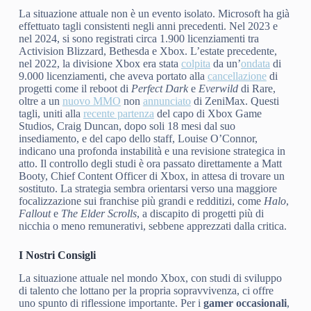
La situazione attuale non è un evento isolato. Microsoft ha già
effettuato tagli consistenti negli anni precedenti. Nel 2023 e
nel 2024, si sono registrati circa 1.900 licenziamenti tra
Activision Blizzard, Bethesda e Xbox. L’estate precedente,
nel 2022, la divisione Xbox era stata
colpita
da un’
ondata
di
9.000 licenziamenti, che aveva portato alla
cancellazione
di
progetti come il reboot di
Perfect Dark
e
Everwild
di Rare,
oltre a un
nuovo MMO
non
annunciato
di ZeniMax. Questi
tagli, uniti alla
recente partenza
del capo di Xbox Game
Studios, Craig Duncan, dopo soli 18 mesi dal suo
insediamento, e del capo dello staff, Louise O’Connor,
indicano una profonda instabilità e una revisione strategica in
atto. Il controllo degli studi è ora passato direttamente a Matt
Booty, Chief Content Officer di Xbox, in attesa di trovare un
sostituto. La strategia sembra orientarsi verso una maggiore
focalizzazione sui franchise più grandi e redditizi, come
Halo
,
Fallout
e
The Elder Scrolls
, a discapito di progetti più di
nicchia o meno remunerativi, sebbene apprezzati dalla critica.
I Nostri Consigli
La situazione attuale nel mondo Xbox, con studi di sviluppo
di talento che lottano per la propria sopravvivenza, ci offre
uno spunto di riflessione importante. Per i
gamer occasionali
,