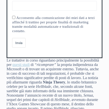
Acconsento alla comunicazione dei miei dati a terzi
affinché li trattino per proprie finalità di marketing
tramite modalità automatizzate e tradizionali di
contatto.
Invia
Le trattative in corso riguardano principalmente la possibilità
per
questi studi
di
“ricomprare”
la propria indipendenza da
Microsoft o di trovare un acquirente esterno. Tuttavia, anche
in caso di successo di tali negoziazioni, è probabile che si
verifichino significative perdite di posti di lavoro. La notizia
più allarmante riguarda
Ninja Theory
, lo studio britannico
celebre per la serie
Hellblade
, che, secondo alcune fonti,
sarebbe già stato informato della sua imminente chiusura.
Nonostante l’annuncio recente di un nuovo titolo,
Senua
,
sequel dei primi due capitoli di
Hellblade
, avvenuto durante
l’Xbox Games Showcase di questo mese, il destino dello
studio appare incerto. Il primo
Hellblade
, rilasciato