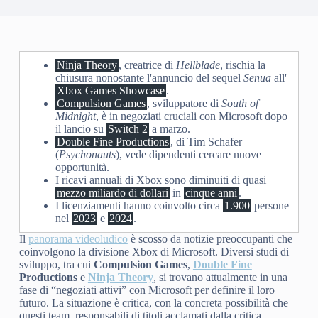
Ninja Theory
, creatrice di
Hellblade
, rischia la
chiusura nonostante l'annuncio del sequel
Senua
all'
Xbox Games Showcase
.
Compulsion Games
, sviluppatore di
South of
Midnight
, è in negoziati cruciali con Microsoft dopo
il lancio su
Switch 2
a marzo.
Double Fine Productions
, di Tim Schafer
(
Psychonauts
), vede dipendenti cercare nuove
opportunità.
I ricavi annuali di Xbox sono diminuiti di quasi
mezzo miliardo di dollari
in
cinque anni
.
I licenziamenti hanno coinvolto circa
1.900
persone
nel
2023
e
2024
.
Il
panorama videoludico
è scosso da notizie preoccupanti che
coinvolgono la divisione Xbox di Microsoft. Diversi studi di
sviluppo, tra cui
Compulsion Games
,
Double Fine
Productions
e
Ninja Theory
, si trovano attualmente in una
fase di “negoziati attivi” con Microsoft per definire il loro
futuro. La situazione è critica, con la concreta possibilità che
questi team, responsabili di titoli acclamati dalla critica,