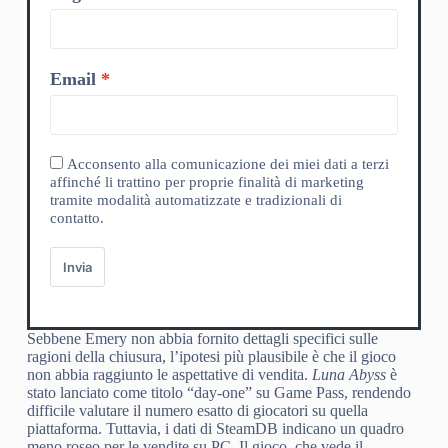
Email
Acconsento alla comunicazione dei miei dati a terzi
affinché li trattino per proprie finalità di marketing
tramite modalità automatizzate e tradizionali di
contatto.
Invia
Sebbene Emery non abbia fornito dettagli specifici sulle
ragioni della chiusura, l’ipotesi più plausibile è che il gioco
non abbia raggiunto le aspettative di vendita.
Luna Abyss
è
stato lanciato come titolo “day-one” su Game Pass, rendendo
difficile valutare il numero esatto di giocatori su quella
piattaforma. Tuttavia, i dati di SteamDB indicano un quadro
meno roseo per le vendite su PC. Il gioco, che vede il