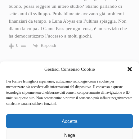
buono, possa reggere un intero studio? Stiamo parlando di
sette anni di sviluppo. Probabilmente avevano già problemi
finanziari da tempo, e Luna Abyss era l’ultima spiaggia. Non
diamo la colpa al Game Pass per ogni cosa, è un servizio che
ha democratizzato l’accesso a molti giochi.
Rispondi
0
Gestisci Consenso Cookie
Per fornire le migliori esperienze, utilizziamo tecnologie come i cookie per
memorizzare e/o accedere alle informazioni del dispositivo. Il consenso a queste
tecnologie ci permetterà di elaborare dati come il comportamento di navigazione o ID
unici su questo sito. Non acconsentire o ritirare il consenso può influire negativamente
su alcune caratteristiche e funzioni.
Accetta
Categories
Behind the Game
Nega
GameSpotlight