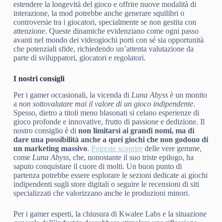
estendere la longevità del gioco e offrire nuove modalità di
interazione, la mod potrebbe anche generare squilibri o
controversie tra i giocatori, specialmente se non gestita con
attenzione. Queste dinamiche evidenziano come ogni passo
avanti nel mondo dei videogiochi porti con sé sia opportunità
che potenziali sfide, richiedendo un’attenta valutazione da
parte di sviluppatori, giocatori e regolatori.
I nostri consigli
Per i gamer occasionali, la vicenda di
Luna Abyss
è un monito
a
non sottovalutare mai il valore di un gioco indipendente
.
Spesso, dietro a titoli meno blasonati si celano esperienze di
gioco profonde e innovative, frutto di passione e dedizione. Il
nostro consiglio è di
non limitarsi ai grandi nomi, ma di
dare una possibilità anche a quei giochi che non godono di
un marketing massivo
.
Potreste scoprire
delle vere gemme,
come
Luna Abyss
, che, nonostante il suo triste epilogo, ha
saputo conquistare il cuore di molti. Un buon punto di
partenza potrebbe essere esplorare le sezioni dedicate ai giochi
indipendenti sugli store digitali o seguire le recensioni di siti
specializzati che valorizzano anche le produzioni minori.
Per i gamer esperti, la chiusura di Kwalee Labs e la situazione