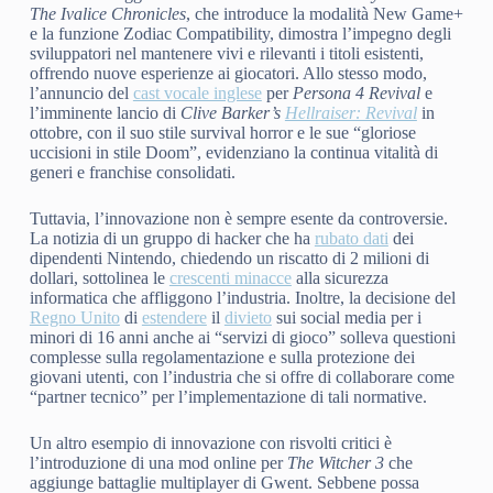
The Ivalice Chronicles
, che introduce la modalità New Game+
e la funzione Zodiac Compatibility, dimostra l’impegno degli
sviluppatori nel mantenere vivi e rilevanti i titoli esistenti,
offrendo nuove esperienze ai giocatori. Allo stesso modo,
l’annuncio del
cast vocale inglese
per
Persona 4 Revival
e
l’imminente lancio di
Clive Barker’s
Hellraiser: Revival
in
ottobre, con il suo stile survival horror e le sue “gloriose
uccisioni in stile Doom”, evidenziano la continua vitalità di
generi e franchise consolidati.
Tuttavia, l’innovazione non è sempre esente da controversie.
La notizia di un gruppo di hacker che ha
rubato dati
dei
dipendenti Nintendo, chiedendo un riscatto di 2 milioni di
dollari, sottolinea le
crescenti minacce
alla sicurezza
informatica che affliggono l’industria. Inoltre, la decisione del
Regno Unito
di
estendere
il
divieto
sui social media per i
minori di 16 anni anche ai “servizi di gioco” solleva questioni
complesse sulla regolamentazione e sulla protezione dei
giovani utenti, con l’industria che si offre di collaborare come
“partner tecnico” per l’implementazione di tali normative.
Un altro esempio di innovazione con risvolti critici è
l’introduzione di una mod online per
The Witcher 3
che
aggiunge battaglie multiplayer di Gwent. Sebbene possa