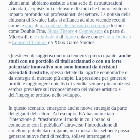
ultimi anni, abbiamo assistito a una serie di ristrutturazioni
aziendali, acquisizioni e chiusure di studi che hanno avuto un
impatto profondo sui professionisti del settore. La notizia della
chiusura di Kwalee Labs si affianca ad altre vicende recenti,
come le
voci
di
una potenziale chiusura o scorporo
di studi
come Double Fine,
Ninja Theory
e
Compulsion
da parte di
Microsoft, e
le dimissioni
di
figure
chiave come
Craig Duncan
e
Louise O’Connor
da Xbox Game Studios.
Questi eventi suggeriscono una tendenza preoccupante:
anche
studi con un portfolio di titoli acclamati o con un forte
potenziale innovativo non sono immuni da decisioni
aziendali drastiche
, spesso dettate da logiche economiche o
da strategie di mercato più ampie. La pressione per generare
profitti e raggiungere obiettivi di vendita sempre più ambiziosi
sembra prevalere sul riconoscimento del valore artistico e
dell’impegno profuso nello sviluppo.
In questo scenario, emergono anche nuove strategie da parte
dei giganti del settore. Ad esempio, EA ha annunciato
l’intenzione di “trasformare il modo in cui i brand si
connettono con il pubblico” attraverso l’introduzione di
cartelloni pubblicitari in-game, una mossa che, sebbene possa
generare nuove fonti di reddito, solleva interrogativi