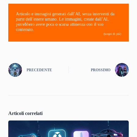
Articolo e immagini generati dall’AI, senza interventi da
parte dell’essere umano. Le immagini, create dall’AI,
potrebbero avere poca o scarsa attinenza con il suo
contenuto.
(scopri di più)
PRECEDENTE
PROSSIMO
Articoli correlati