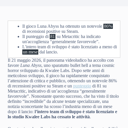
Il gioco Luna Abyss ha ottenuto un notevole
86%
di recensioni positive su Steam.
Il punteggio di
81
su Metacritic ha indicato
un'accoglienza “generalmente favorevole”.
L'intero team di sviluppo è stato licenziato a meno di
un mese
dal lancio.
Il 21 maggio 2026, il panorama videoludico ha accolto con
favore
Luna Abyss
, uno sparatutto bullet hell a tema cosmic
horror sviluppato da Kwalee Labs. Dopo sette anni di
meticoloso sviluppo, il gioco ha rapidamente conquistato
l’attenzione di critica e pubblico, ottenendo un notevole 86%
di recensioni positive su Steam e un
punteggio
di 81 su
Metacritic, indicativo di un’accoglienza “generalmente
favorevole”. Nonostante questo successo, che ha visto il titolo
definito “incredibile” da alcune testate specializzate, una
notizia sconcertante ha scosso l’industria meno di un mese
dopo il lancio:
l’intero team di sviluppo è stato licenziato e
lo studio Kwalee Labs ha cessato le attività
.