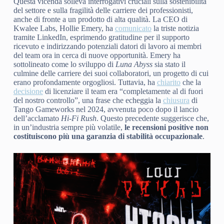
Questa vicenda solleva interrogativi cruciali sulla sostenibilità
del settore e sulla fragilità delle carriere dei professionisti,
anche di fronte a un prodotto di alta qualità. La CEO di
Kwalee Labs, Hollie Emery, ha
comunicato
la triste notizia
tramite LinkedIn, esprimendo gratitudine per il supporto
ricevuto e indirizzando potenziali datori di lavoro ai membri
del team ora in cerca di nuove opportunità. Emery ha
sottolineato come lo sviluppo di
Luna Abyss
sia stato il
culmine delle carriere dei suoi collaboratori, un progetto di cui
erano profondamente orgogliosi. Tuttavia, ha
chiarito
che la
decisione
di licenziare il team era “completamente al di fuori
del nostro controllo”, una frase che echeggia la
chiusura
di
Tango Gameworks nel 2024, avvenuta poco dopo il lancio
dell’acclamato
Hi-Fi Rush
. Questo precedente suggerisce che,
in un’industria sempre più volatile,
le recensioni positive non
costituiscono più una garanzia di stabilità occupazionale
.