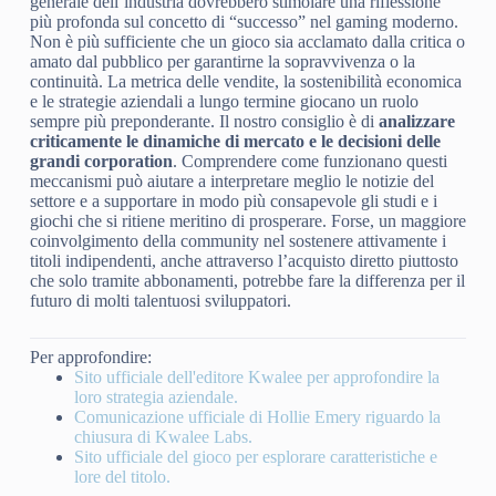
generale dell’industria dovrebbero stimolare una riflessione
più profonda sul concetto di “successo” nel gaming moderno.
Non è più sufficiente che un gioco sia acclamato dalla critica o
amato dal pubblico per garantirne la sopravvivenza o la
continuità. La metrica delle vendite, la sostenibilità economica
e le strategie aziendali a lungo termine giocano un ruolo
sempre più preponderante. Il nostro consiglio è di
analizzare
criticamente le dinamiche di mercato e le decisioni delle
grandi corporation
. Comprendere come funzionano questi
meccanismi può aiutare a interpretare meglio le notizie del
settore e a supportare in modo più consapevole gli studi e i
giochi che si ritiene meritino di prosperare. Forse, un maggiore
coinvolgimento della community nel sostenere attivamente i
titoli indipendenti, anche attraverso l’acquisto diretto piuttosto
che solo tramite abbonamenti, potrebbe fare la differenza per il
futuro di molti talentuosi sviluppatori.
Per approfondire:
Sito ufficiale dell'editore Kwalee per approfondire la
loro strategia aziendale.
Comunicazione ufficiale di Hollie Emery riguardo la
chiusura di Kwalee Labs.
Sito ufficiale del gioco per esplorare caratteristiche e
lore del titolo.