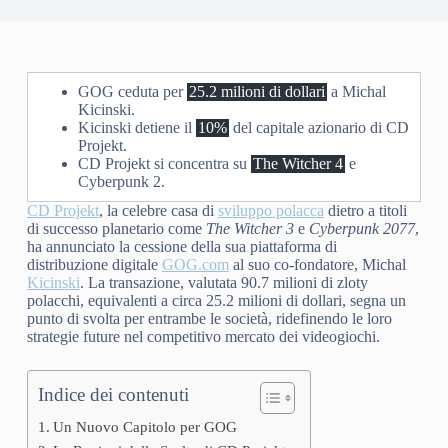
GOG ceduta per
25.2 milioni di dollari
a Michal
Kicinski.
Kicinski detiene il
10%
del capitale azionario di CD
Projekt.
CD Projekt si concentra su
The Witcher 4
e
Cyberpunk 2.
CD Projekt
, la celebre casa di
sviluppo polacca
dietro a titoli
di successo planetario come
The Witcher 3
e
Cyberpunk 2077
,
ha annunciato la cessione della sua piattaforma di
distribuzione digitale
GOG.com
al suo co-fondatore, Michal
Kicinski
. La transazione, valutata 90.7 milioni di zloty
polacchi, equivalenti a circa 25.2 milioni di dollari, segna un
punto di svolta per entrambe le società, ridefinendo le loro
strategie future nel competitivo mercato dei videogiochi.
Indice dei contenuti
Un Nuovo Capitolo per GOG