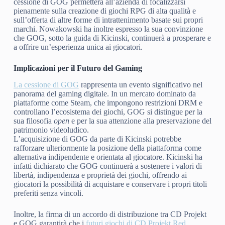
cessione di GOG permetterà all’azienda di focalizzarsi
pienamente sulla creazione di giochi RPG di alta qualità e
sull’offerta di altre forme di intrattenimento basate sui propri
marchi. Nowakowski ha inoltre espresso la sua convinzione
che GOG, sotto la guida di Kicinski, continuerà a prosperare e
a offrire un’esperienza unica ai giocatori.
Implicazioni per il Futuro del Gaming
La cessione di GOG
rappresenta un evento significativo nel
panorama del gaming digitale. In un mercato dominato da
piattaforme come Steam, che impongono restrizioni DRM e
controllano l’ecosistema dei giochi, GOG si distingue per la
sua filosofia
open
e per la sua attenzione alla preservazione del
patrimonio videoludico.
L’acquisizione di GOG da parte di Kicinski potrebbe
rafforzare ulteriormente la posizione della piattaforma come
alternativa indipendente e orientata al giocatore. Kicinski ha
infatti dichiarato che GOG continuerà a sostenere i valori di
libertà, indipendenza e proprietà dei giochi, offrendo ai
giocatori la possibilità di acquistare e conservare i propri titoli
preferiti senza vincoli.
Inoltre, la firma di un accordo di distribuzione tra CD Projekt
e GOG garantirà che i
futuri giochi di CD Projekt Red