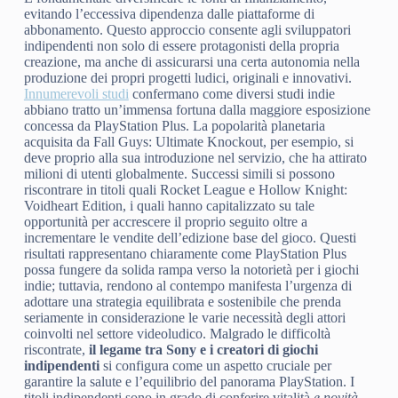
evitando l’eccessiva dipendenza dalle piattaforme di
abbonamento. Questo approccio consente agli sviluppatori
indipendenti non solo di essere protagonisti della propria
creazione, ma anche di assicurarsi una certa autonomia nella
produzione dei propri progetti ludici, originali e innovativi.
Innumerevoli studi
confermano come diversi studi indie
abbiano tratto un’immensa fortuna dalla maggiore esposizione
concessa da PlayStation Plus. La popolarità planetaria
acquisita da Fall Guys: Ultimate Knockout, per esempio, si
deve proprio alla sua introduzione nel servizio, che ha attirato
milioni di utenti globalmente. Successi simili si possono
riscontrare in titoli quali Rocket League e Hollow Knight:
Voidheart Edition, i quali hanno capitalizzato su tale
opportunità per accrescere il proprio seguito oltre a
incrementare le vendite dell’edizione base del gioco. Questi
risultati rappresentano chiaramente come PlayStation Plus
possa fungere da solida rampa verso la notorietà per i giochi
indie; tuttavia, rendono al contempo manifesta l’urgenza di
adottare una strategia equilibrata e sostenibile che prenda
seriamente in considerazione le varie necessità degli attori
coinvolti nel settore videoludico. Malgrado le difficoltà
riscontrate,
il legame tra Sony e i creatori di giochi
indipendenti
si configura come un aspetto cruciale per
garantire la salute e l’equilibrio del panorama PlayStation. I
titoli indipendenti sono in grado di conferire vitalità
e novità