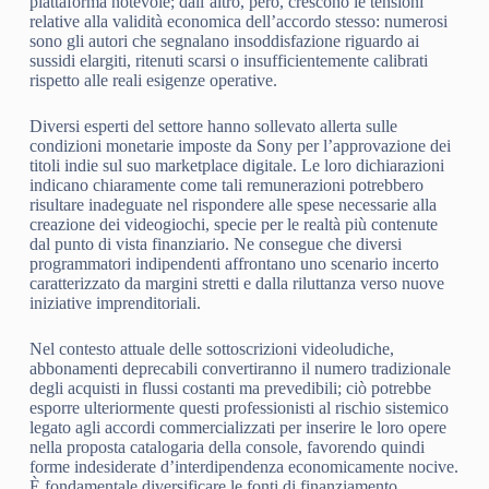
piattaforma notevole; dall’altro, però, crescono le tensioni
relative alla validità economica dell’accordo stesso: numerosi
sono gli autori che segnalano insoddisfazione riguardo ai
sussidi elargiti, ritenuti scarsi o insufficientemente calibrati
rispetto alle reali esigenze operative.
Diversi esperti del settore hanno sollevato allerta sulle
condizioni monetarie imposte da Sony per l’approvazione dei
titoli indie sul suo marketplace digitale. Le loro dichiarazioni
indicano chiaramente come tali remunerazioni potrebbero
risultare inadeguate nel rispondere alle spese necessarie alla
creazione dei videogiochi, specie per le realtà più contenute
dal punto di vista finanziario. Ne consegue che diversi
programmatori indipendenti affrontano uno scenario incerto
caratterizzato da margini stretti e dalla riluttanza verso nuove
iniziative imprenditoriali.
Nel contesto attuale delle sottoscrizioni videoludiche,
abbonamenti deprecabili convertiranno il numero tradizionale
degli acquisti in flussi costanti ma prevedibili; ciò potrebbe
esporre ulteriormente questi professionisti al rischio sistemico
legato agli accordi commercializzati per inserire le loro opere
nella proposta catalogaria della console, favorendo quindi
forme indesiderate d’interdipendenza economicamente nocive.
È fondamentale diversificare le fonti di finanziamento,