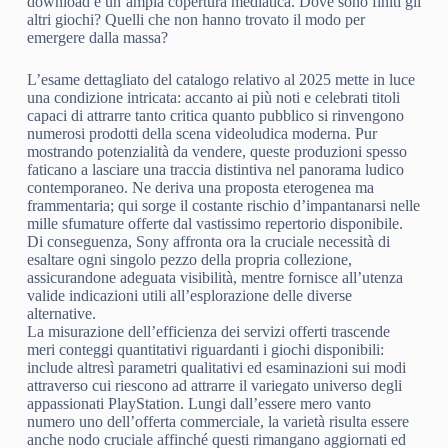
download e un’ampia copertura mediatica. Dove sono finiti gli
altri giochi? Quelli che non hanno trovato il modo per
emergere dalla massa?
L’esame dettagliato del catalogo relativo al 2025 mette in luce
una condizione intricata: accanto ai più noti e celebrati titoli
capaci di attrarre tanto critica quanto pubblico si rinvengono
numerosi prodotti della scena videoludica moderna. Pur
mostrando potenzialità da vendere, queste produzioni spesso
faticano a lasciare una traccia distintiva nel panorama ludico
contemporaneo. Ne deriva una proposta eterogenea ma
frammentaria; qui sorge il costante rischio d’impantanarsi nelle
mille sfumature offerte dal vastissimo repertorio disponibile.
Di conseguenza, Sony affronta ora la cruciale necessità di
esaltare ogni singolo pezzo della propria collezione,
assicurandone adeguata visibilità, mentre fornisce all’utenza
valide indicazioni utili all’esplorazione delle diverse
alternative.
La misurazione dell’efficienza dei servizi offerti trascende
meri conteggi quantitativi riguardanti i giochi disponibili:
include altresì parametri qualitativi ed esaminazioni sui modi
attraverso cui riescono ad attrarre il variegato universo degli
appassionati PlayStation. Lungi dall’essere mero vanto
numero uno dell’offerta commerciale, la varietà risulta essere
anche nodo cruciale affinché questi rimangano aggiornati ed