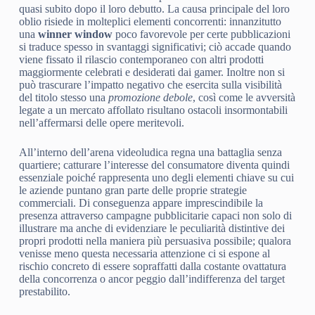
quasi subito dopo il loro debutto. La causa principale del loro
oblio risiede in molteplici elementi concorrenti: innanzitutto
una
winner window
poco favorevole per certe pubblicazioni
si traduce spesso in svantaggi significativi; ciò accade quando
viene fissato il rilascio contemporaneo con altri prodotti
maggiormente celebrati e desiderati dai gamer. Inoltre non si
può trascurare l’impatto negativo che esercita sulla visibilità
del titolo stesso una
promozione debole
, così come le avversità
legate a un mercato affollato risultano ostacoli insormontabili
nell’affermarsi delle opere meritevoli.
All’interno dell’arena videoludica regna una battaglia senza
quartiere; catturare l’interesse del consumatore diventa quindi
essenziale poiché rappresenta uno degli elementi chiave su cui
le aziende puntano gran parte delle proprie strategie
commerciali. Di conseguenza appare imprescindibile la
presenza attraverso campagne pubblicitarie capaci non solo di
illustrare ma anche di evidenziare le peculiarità distintive dei
propri prodotti nella maniera più persuasiva possibile; qualora
venisse meno questa necessaria attenzione ci si espone al
rischio concreto di essere sopraffatti dalla costante ovattatura
della concorrenza o ancor peggio dall’indifferenza del target
prestabilito.