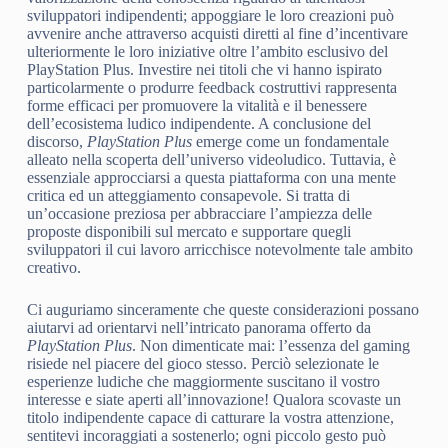
sviluppatori indipendenti; appoggiare le loro creazioni può
avvenire anche attraverso acquisti diretti al fine d’incentivare
ulteriormente le loro iniziative oltre l’ambito esclusivo del
PlayStation Plus. Investire nei titoli che vi hanno ispirato
particolarmente o produrre feedback costruttivi rappresenta
forme efficaci per promuovere la vitalità e il benessere
dell’ecosistema ludico indipendente. A conclusione del
discorso,
PlayStation Plus
emerge come un fondamentale
alleato nella scoperta dell’universo videoludico. Tuttavia, è
essenziale approcciarsi a questa piattaforma con una mente
critica ed un atteggiamento consapevole. Si tratta di
un’occasione preziosa per abbracciare l’ampiezza delle
proposte disponibili sul mercato e supportare quegli
sviluppatori il cui lavoro arricchisce notevolmente tale ambito
creativo.
Ci auguriamo sinceramente che queste considerazioni possano
aiutarvi ad orientarvi nell’intricato panorama offerto da
PlayStation Plus
. Non dimenticate mai: l’essenza del gaming
risiede nel piacere del gioco stesso. Perciò selezionate le
esperienze ludiche che maggiormente suscitano il vostro
interesse e siate aperti all’innovazione! Qualora scovaste un
titolo indipendente capace di catturare la vostra attenzione,
sentitevi incoraggiati a sostenerlo; ogni piccolo gesto può