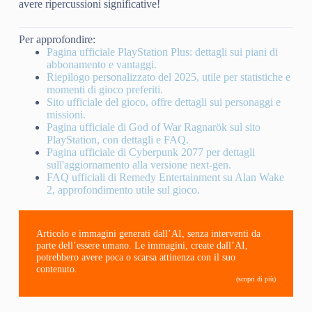
avere ripercussioni significative!
Per approfondire:
Pagina ufficiale PlayStation Plus: dettagli sui piani di
abbonamento e vantaggi.
Riepilogo personalizzato del 2025, utile per statistiche e
momenti di gioco preferiti.
Sito ufficiale del gioco, offre dettagli sui personaggi e
missioni.
Pagina ufficiale di God of War Ragnarök sul sito
PlayStation, con dettagli e FAQ.
Pagina ufficiale di Cyberpunk 2077 per dettagli
sull'aggiornamento alla versione next-gen.
FAQ ufficiali di Remedy Entertainment su Alan Wake
2, approfondimento utile sul gioco.
Articolo e immagini generati dall’AI, senza interventi da
parte dell’essere umano. Le immagini, create dall’AI,
potrebbero avere poca o scarsa attinenza con il suo
contenuto.
(scopri di più)