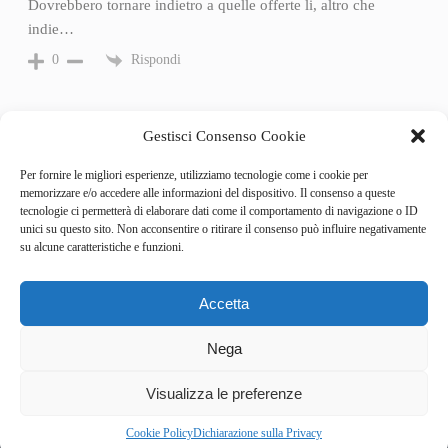
Dovrebbero tornare indietro a quelle offerte li, altro che
indie…
Rispondi
0
Gestisci Consenso Cookie
Per fornire le migliori esperienze, utilizziamo tecnologie come i cookie per
memorizzare e/o accedere alle informazioni del dispositivo. Il consenso a queste
tecnologie ci permetterà di elaborare dati come il comportamento di navigazione o ID
unici su questo sito. Non acconsentire o ritirare il consenso può influire negativamente
su alcune caratteristiche e funzioni.
Accetta
Categories
Behind the Game
Nega
GameSpotlight
Hot Reviews
5
News
Visualizza le preferenze
Pro Tips
RumorZone
Cookie Policy
Dichiarazione sulla Privacy
Top Picks