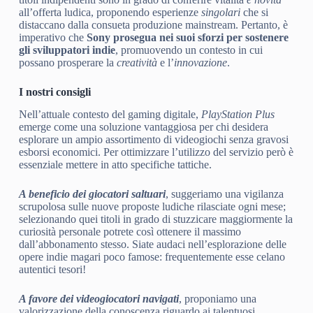
all’offerta ludica, proponendo esperienze
singolari
che si
distaccano dalla consueta produzione mainstream. Pertanto, è
imperativo che
Sony prosegua nei suoi sforzi per sostenere
gli sviluppatori indie
, promuovendo un contesto in cui
possano prosperare la
creatività
e l’
innovazione
.
I nostri consigli
Nell’attuale contesto del gaming digitale,
PlayStation Plus
emerge come una soluzione vantaggiosa per chi desidera
esplorare un ampio assortimento di videogiochi senza gravosi
esborsi economici. Per ottimizzare l’utilizzo del servizio però è
essenziale mettere in atto specifiche tattiche.
A beneficio dei giocatori saltuari
, suggeriamo una vigilanza
scrupolosa sulle nuove proposte ludiche rilasciate ogni mese;
selezionando quei titoli in grado di stuzzicare maggiormente la
curiosità personale potrete così ottenere il massimo
dall’abbonamento stesso. Siate audaci nell’esplorazione delle
opere indie magari poco famose: frequentemente esse celano
autentici tesori!
A favore dei videogiocatori navigati
, proponiamo una
valorizzazione della conoscenza riguardo ai talentuosi