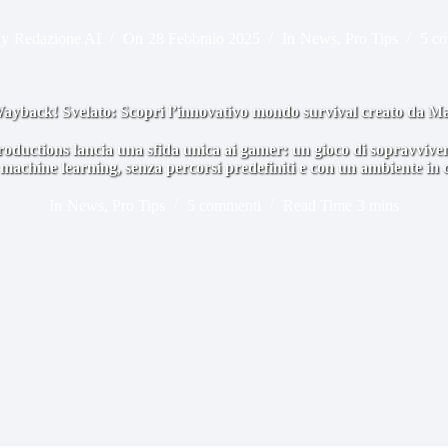
y
Redazione AI
On
28 Febbraio 2025
In
News
,
Pro Tips
5 c
ayback! Svelato: Scopri l’innovativo mondo survival creato da M
uctions lancia una sfida unica ai gamer: un gioco di sopravviv
achine learning, senza percorsi predefiniti e con un ambiente in 
In
News
,
Pro Tips
5 commenti
Read Time
3 mins