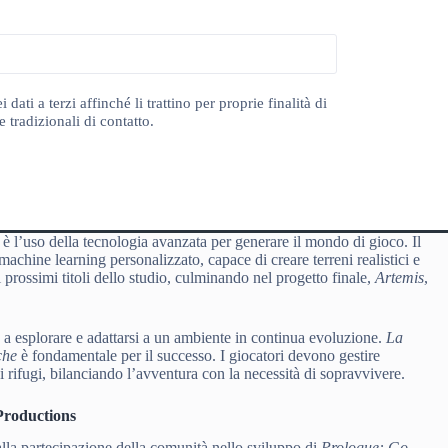
ti a terzi affinché li trattino per proprie finalità di
 tradizionali di contatto.
è l’uso della tecnologia avanzata per generare il mondo di gioco. Il
chine learning personalizzato, capace di creare terreni realistici e
 prossimi titoli dello studio, culminando nel progetto finale,
Artemis
,
ta a esplorare e adattarsi a un ambiente in continua evoluzione.
La
che
è fondamentale per il successo. I giocatori devono gestire
i rifugi, bilanciando l’avventura con la necessità di sopravvivere.
Productions
la partecipazione della comunità nello sviluppo di
Prologue: Go