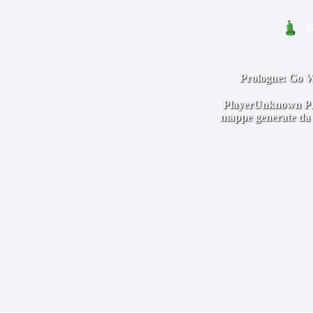
B
Prologue: Go W
PlayerUnknown Prod
mappe generate da m