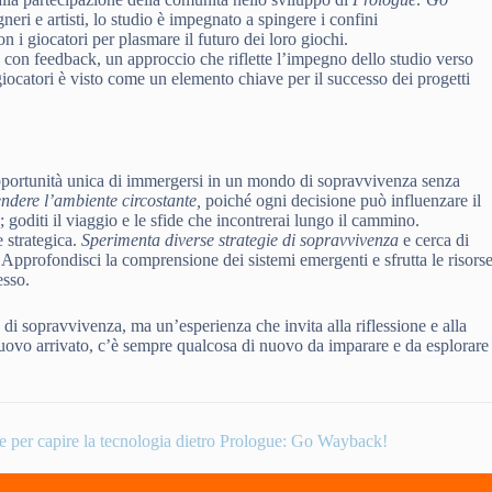
neri e artisti, lo studio è impegnato a spingere i confini
on i giocatori per plasmare il futuro dei loro giochi.
re con feedback, un approccio che riflette l’impegno dello studio verso
giocatori è visto come un elemento chiave per il successo dei progetti
portunità unica di immergersi in un mondo di sopravvivenza senza
ndere l’ambiente circostante,
poiché ogni decisione può influenzare il
; goditi il viaggio e le sfide che incontrerai lungo il cammino.
e strategica.
Sperimenta diverse strategie di sopravvivenza
e cerca di
Approfondisci la comprensione dei sistemi emergenti e sfrutta le risors
esso.
di sopravvivenza, ma un’esperienza che invita alla riflessione e alla
nuovo arrivato, c’è sempre qualcosa di nuovo da imparare e da esplorare
e per capire la tecnologia dietro Prologue: Go Wayback!