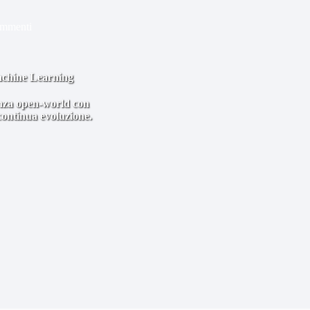
ommenti
achine Learning
enza open-world con
continua evoluzione.