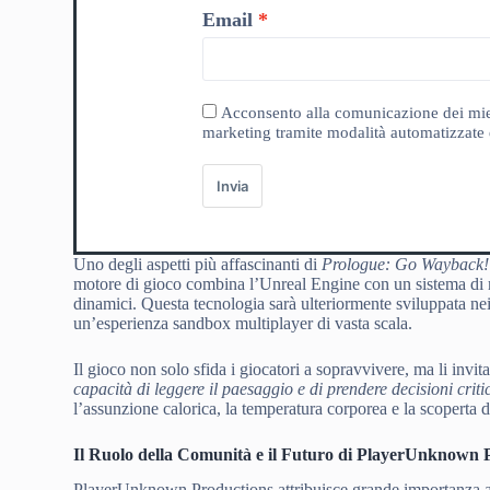
Email
Acconsento alla comunicazione dei miei da
marketing tramite modalità automatizzate e
Invia
Uno degli aspetti più affascinanti di
Prologue: Go Wayback!
motore di gioco combina l’Unreal Engine con un sistema di ma
dinamici. Questa tecnologia sarà ulteriormente sviluppata nei
un’esperienza sandbox multiplayer di vasta scala.
Il gioco non solo sfida i giocatori a sopravvivere, ma li invi
capacità di leggere il paesaggio e di prendere decisioni criti
l’assunzione calorica, la temperatura corporea e la scoperta d
Il Ruolo della Comunità e il Futuro di PlayerUnknown 
PlayerUnknown Productions attribuisce grande importanza al