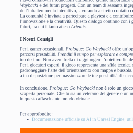
Wayback!
e dei futuri progetti. Con un team di sessanta ingeg
dell’intrattenimento interattivo, lavorando a stretto contatto c
La comunità è invitata a partecipare a playtest e a contribui
l’innovazione e la creatività. Questo dialogo continuo con i 
futuri, tra cui il tanto atteso
Artemis
.
I Nostri Consigli
Per i gamer occasionali,
Prologue: Go Wayback!
offre un’op
percorsi prestabiliti.
Prenditi il tempo per esplorare e compre
tuo destino. Non avere fretta di raggiungere l’obiettivo finale
Per i giocatori esperti, il gioco rappresenta una sfida tecnica 
padroneggiare l’arte dell’orientamento con mappa e bussola. 
a tua disposizione per massimizzare le tue possibilità di succ
In conclusione,
Prologue: Go Wayback!
non è solo un gioco 
scoperta personale. Che tu sia un veterano del genere o un 
in questo affascinante mondo virtuale.
Per approfondire:
Documentazione ufficiale su AI in Unreal Engine, util