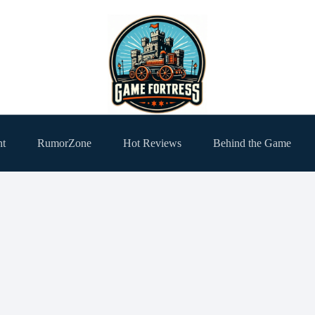
ht
RumorZone
Hot Reviews
Behind the Game