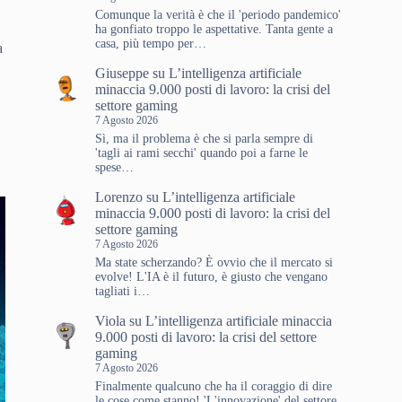
Comunque la verità è che il 'periodo pandemico'
ha gonfiato troppo le aspettative. Tanta gente a
casa, più tempo per…
a
Giuseppe
su
L’intelligenza artificiale
minaccia 9.000 posti di lavoro: la crisi del
settore gaming
7 Agosto 2026
Sì, ma il problema è che si parla sempre di
'tagli ai rami secchi' quando poi a farne le
spese…
Lorenzo
su
L’intelligenza artificiale
minaccia 9.000 posti di lavoro: la crisi del
settore gaming
7 Agosto 2026
Ma state scherzando? È ovvio che il mercato si
evolve! L'IA è il futuro, è giusto che vengano
tagliati i…
Viola
su
L’intelligenza artificiale minaccia
9.000 posti di lavoro: la crisi del settore
gaming
7 Agosto 2026
Finalmente qualcuno che ha il coraggio di dire
le cose come stanno! 'L'innovazione' del settore