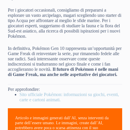
Per i giocatori occasionali, consigliamo di prepararsi a
esplorare un vasto arcipelago, magari scegliendo uno starter di
tipo Acqua per affrontare al meglio le sfide marine. Per i
giocatori esperti, suggeriamo di studiare la fauna e la flora del
Sud-est asiatico, alla ricerca di possibili ispirazioni per i nuovi
Pokémon.
In definitiva, Pokémon Gen 10 rappresenta un’opportunità per
Game Freak di reinventare la serie, pur rimanendo fedele alle
sue radici. Sarà interessante osservare come queste
indiscrezioni si tradurranno nel gioco finale e come i fan
accoglieranno le novità.
Il futuro di Pokémon è nelle mani
di Game Freak, ma anche nelle aspettative dei giocatori.
Per approfondire:
Sito ufficiale Pokémon: informazioni su giochi, eventi,
carte e cartoni animati.
Articolo e immagini generati dall’AI, senza interventi da
parte dell’essere umano. Le immagini, create dall’AI,
potrebbero avere poca o scarsa attinenza con il suo