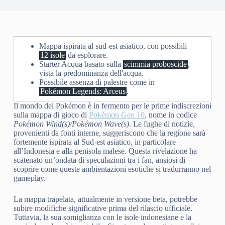
Mappa ispirata al sud-est asiatico, con possibili
12 isole
da esplorare.
Starter Acqua basato sulla
scimmia proboscide
,
vista la predominanza dell'acqua.
Possibile assenza di palestre come in
Pokémon Legends: Arceus
.
Il mondo dei Pokémon è in fermento per le prime indiscrezioni
sulla mappa di gioco di
Pokémon Gen 10
, nome in codice
Pokémon Wind(s)/Pokémon Wave(s)
. Le fughe di notizie,
provenienti da fonti interne, suggeriscono che la regione sarà
fortemente ispirata al Sud-est asiatico, in particolare
all’Indonesia e alla penisola malese. Questa rivelazione ha
scatenato un’ondata di speculazioni tra i fan, ansiosi di
scoprire come queste ambientazioni esotiche si tradurranno nel
gameplay.
La mappa trapelata, attualmente in versione beta, potrebbe
subire modifiche significative prima del rilascio ufficiale.
Tuttavia, la sua somiglianza con le isole indonesiane e la