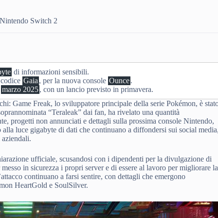
e Nintendo Switch 2
byte
di informazioni sensibili.
n codice
Gaia
, per la nuova console
Ounce
.
o
marzo 2025
, con un lancio previsto in primavera.
hi: Game Freak, lo sviluppatore principale della serie Pokémon, è stat
 soprannominata “Teraleak” dai fan, ha rivelato una quantità
nte, progetti non annunciati e dettagli sulla prossima console Nintendo,
 alla luce gigabyte di dati che continuano a diffondersi sui social media
 aziendali.
arazione ufficiale, scusandosi con i dipendenti per la divulgazione di
 messo in sicurezza i propri server e di essere al lavoro per migliorare l
’attacco continuano a farsi sentire, con dettagli che emergono
kémon HeartGold e SoulSilver.