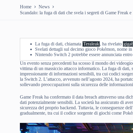
Home
News
Scandalo: la fuga di dati che svela i segreti di Game Freak 
La fuga di dati, chiamata
Teraleak
, ha rivelato
giga
Svelati dettagli sul decimo gioco Pokémon, nome i
Nintendo Switch 2 potrebbe essere annunciata entr
Un evento senza precedenti ha scosso il mondo dei videogioc
vittima di un massiccio attacco informatico. La fuga di dati,
impressionante di informazioni sensibili, tra cui codici sorge
la Switch 2. L’attacco, avvenuto nell’agosto 2024, ha portato
sollevando preoccupazioni sulla sicurezza delle informazioni
Game Freak ha confermato il data breach attraverso una dichi
dati potenzialmente sensibili. La società ha assicurato di aver
sicurezza del proprio backend. Tuttavia, le conseguenze dell
gradualmente, tra cui il codice sorgente di giochi come Po