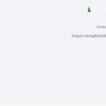
By
Red
Scanda
Scopri i dettagli ined