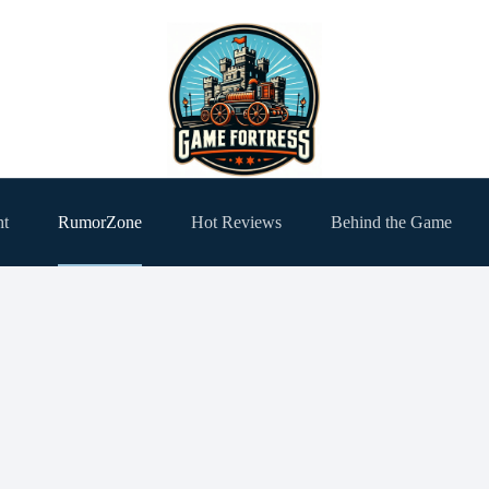
ht
RumorZone
Hot Reviews
Behind the Game