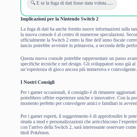
🔍 E se la fuga di dati fosse stata voluta......
Implicazioni per la Nintendo Switch 2
La fuga di dati ha anche fornito nuove informazioni sulla 
la nuova console è al centro di numerose speculazioni. Seco
ufficialmente la Switch 2 entro la fine dell’anno fiscale cor
lancio potrebbe avvenire in primavera, a seconda delle perf
Questa nuova console potrebbe rappresentare un passo avanti 
specifiche tecniche e nel design. Gli sviluppatori sono già al
un’esperienza di gioco ancora più immersiva e coinvolgente
I Nostri Consigli
Per i gamer occasionali, il consiglio è di rimanere aggiornat
potrebbero offrire esperienze uniche e innovative. Con la possi
momento perfetto per coinvolgere amici e familiari in avvent
Per i gamer esperti, il suggerimento è di approfondire le poten
strada a mod e personalizzazioni che arricchiscono l’esperien
con l’arrivo della Switch 2, sarà interessante osservare come
titoli Pokémon.