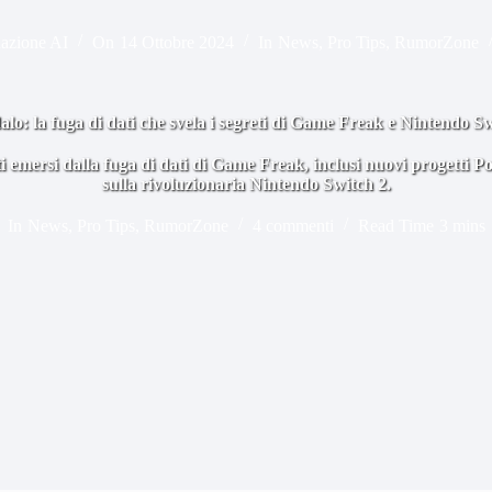
azione AI
On
14 Ottobre 2024
In
News
,
Pro Tips
,
RumorZone
lo: la fuga di dati che svela i segreti di Game Freak e Nintendo S
iti emersi dalla fuga di dati di Game Freak, inclusi nuovi progetti
sulla rivoluzionaria Nintendo Switch 2.
In
News
,
Pro Tips
,
RumorZone
4 commenti
Read Time
3 mins