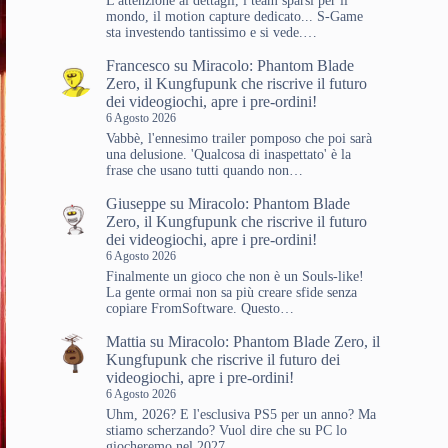
L'attenzione ai dettagli, i team sparsi per il
mondo, il motion capture dedicato... S-Game
sta investendo tantissimo e si vede.…
Francesco
su
Miracolo: Phantom Blade
Zero, il Kungfupunk che riscrive il futuro
dei videogiochi, apre i pre-ordini!
6 Agosto 2026
Vabbè, l'ennesimo trailer pomposo che poi sarà
una delusione. 'Qualcosa di inaspettato' è la
frase che usano tutti quando non…
Giuseppe
su
Miracolo: Phantom Blade
Zero, il Kungfupunk che riscrive il futuro
dei videogiochi, apre i pre-ordini!
6 Agosto 2026
Finalmente un gioco che non è un Souls-like!
La gente ormai non sa più creare sfide senza
copiare FromSoftware. Questo…
Mattia
su
Miracolo: Phantom Blade Zero, il
Kungfupunk che riscrive il futuro dei
videogiochi, apre i pre-ordini!
6 Agosto 2026
Uhm, 2026? E l'esclusiva PS5 per un anno? Ma
stiamo scherzando? Vuol dire che su PC lo
giocheremo nel 2027…