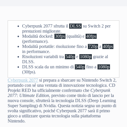
Cyberpunk 2077 sfrutta il
DLSS
su Switch 2 per
prestazioni migliorate.
Modalità docked:
30fps
(qualità) e
40fps
(performance).
Modalità portatile: risoluzione fino a
720p
a
40fps
in performance.
Risoluzioni variabili tra
540p
e
1080p
grazie al
DLSS.
DLSS scala da un minimo di
540p
fino a
1080p
(30fps).
Cyberpunk 2077
si prepara a sbarcare su Nintendo Switch 2,
portando con sé una ventata di innovazione tecnologica. CD
Projekt RED ha ufficialmente confermato che
Cyberpunk
2077: Ultimate Edition
, previsto come titolo di lancio per la
nuova console, sfrutterà la tecnologia DLSS (Deep Learning
Super Sampling) di Nvidia. Questa notizia segna un punto di
svolta significativo, poiché Cyberpunk 2077 sarà il primo
gioco a utilizzare questa tecnologia sulla piattaforma
Nintendo.