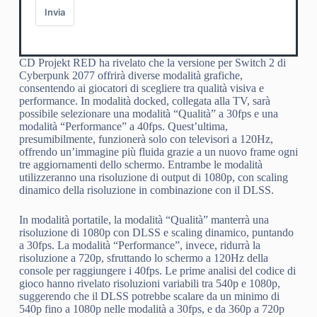
Invia
CD Projekt RED ha rivelato che la versione per Switch 2 di
Cyberpunk 2077 offrirà diverse modalità grafiche,
consentendo ai giocatori di scegliere tra qualità visiva e
performance. In modalità docked, collegata alla TV, sarà
possibile selezionare una modalità “Qualità” a 30fps e una
modalità “Performance” a 40fps. Quest’ultima,
presumibilmente, funzionerà solo con televisori a 120Hz,
offrendo un’immagine più fluida grazie a un nuovo frame ogni
tre aggiornamenti dello schermo. Entrambe le modalità
utilizzeranno una risoluzione di output di 1080p, con scaling
dinamico della risoluzione in combinazione con il DLSS.
In modalità portatile, la modalità “Qualità” manterrà una
risoluzione di 1080p con DLSS e scaling dinamico, puntando
a 30fps. La modalità “Performance”, invece, ridurrà la
risoluzione a 720p, sfruttando lo schermo a 120Hz della
console per raggiungere i 40fps. Le prime analisi del codice di
gioco hanno rivelato risoluzioni variabili tra 540p e 1080p,
suggerendo che il DLSS potrebbe scalare da un minimo di
540p fino a 1080p nelle modalità a 30fps, e da 360p a 720p