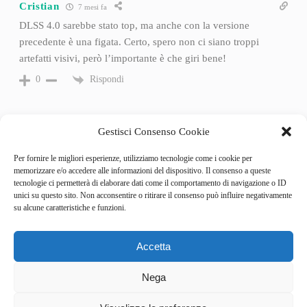
Cristian
7 mesi fa
DLSS 4.0 sarebbe stato top, ma anche con la versione
precedente è una figata. Certo, spero non ci siano troppi
artefatti visivi, però l’importante è che giri bene!
Rispondi
0
Gestisci Consenso Cookie
Per fornire le migliori esperienze, utilizziamo tecnologie come i cookie per
memorizzare e/o accedere alle informazioni del dispositivo. Il consenso a queste
tecnologie ci permetterà di elaborare dati come il comportamento di navigazione o ID
unici su questo sito. Non acconsentire o ritirare il consenso può influire negativamente
su alcune caratteristiche e funzioni.
Accetta
Categories
Behind the Game
Nega
GameSpotlight
Hot Reviews
5