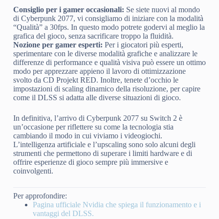
Consiglio per i gamer occasionali:
Se siete nuovi al mondo
di Cyberpunk 2077, vi consigliamo di iniziare con la modalità
“Qualità” a 30fps. In questo modo potrete godervi al meglio la
grafica del gioco, senza sacrificare troppo la fluidità.
Nozione per gamer esperti:
Per i giocatori più esperti,
sperimentare con le diverse modalità grafiche e analizzare le
differenze di performance e qualità visiva può essere un ottimo
modo per apprezzare appieno il lavoro di ottimizzazione
svolto da CD Projekt RED. Inoltre, tenete d’occhio le
impostazioni di scaling dinamico della risoluzione, per capire
come il DLSS si adatta alle diverse situazioni di gioco.
In definitiva, l’arrivo di Cyberpunk 2077 su Switch 2 è
un’occasione per riflettere su come la tecnologia stia
cambiando il modo in cui viviamo i videogiochi.
L’intelligenza artificiale e l’upscaling sono solo alcuni degli
strumenti che permettono di superare i limiti hardware e di
offrire esperienze di gioco sempre più immersive e
coinvolgenti.
Per approfondire:
Pagina ufficiale Nvidia che spiega il funzionamento e i
vantaggi del DLSS.