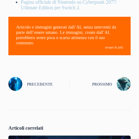
Pagina ufficiale di Nintendo su Cyberpunk 2077:
Ultimate Edition per Switch 2.
Articolo e immagini generati dall’AI, senza interventi da
parte dell’essere umano. Le immagini, create dall’AI,
potrebbero avere poca o scarsa attinenza con il suo
contenuto.
(scopri di più)
PRECEDENTE
PROSSIMO
Articoli correlati