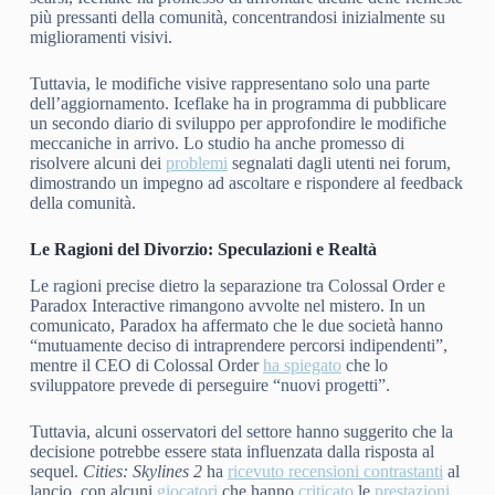
più pressanti della comunità, concentrandosi inizialmente su
miglioramenti visivi.
Tuttavia, le modifiche visive rappresentano solo una parte
dell’aggiornamento. Iceflake ha in programma di pubblicare
un secondo diario di sviluppo per approfondire le modifiche
meccaniche in arrivo. Lo studio ha anche promesso di
risolvere alcuni dei
problemi
segnalati dagli utenti nei forum,
dimostrando un impegno ad ascoltare e rispondere al feedback
della comunità.
Le Ragioni del Divorzio: Speculazioni e Realtà
Le ragioni precise dietro la separazione tra Colossal Order e
Paradox Interactive rimangono avvolte nel mistero. In un
comunicato, Paradox ha affermato che le due società hanno
“mutuamente deciso di intraprendere percorsi indipendenti”,
mentre il CEO di Colossal Order
ha spiegato
che lo
sviluppatore prevede di perseguire “nuovi progetti”.
Tuttavia, alcuni osservatori del settore hanno suggerito che la
decisione potrebbe essere stata influenzata dalla risposta al
sequel.
Cities: Skylines 2
ha
ricevuto recensioni contrastanti
al
lancio, con alcuni
giocatori
che hanno
criticato
le
prestazioni