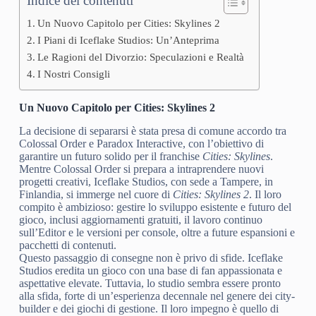
Indice dei contenuti
Un Nuovo Capitolo per Cities: Skylines 2
I Piani di Iceflake Studios: Un’Anteprima
Le Ragioni del Divorzio: Speculazioni e Realtà
I Nostri Consigli
Un Nuovo Capitolo per Cities: Skylines 2
La decisione di separarsi è stata presa di comune accordo tra
Colossal Order e Paradox Interactive, con l’obiettivo di
garantire un futuro solido per il franchise
Cities: Skylines
.
Mentre Colossal Order si prepara a intraprendere nuovi
progetti creativi, Iceflake Studios, con sede a Tampere, in
Finlandia, si immerge nel cuore di
Cities: Skylines 2
. Il loro
compito è ambizioso: gestire lo sviluppo esistente e futuro del
gioco, inclusi aggiornamenti gratuiti, il lavoro continuo
sull’Editor e le versioni per console, oltre a future espansioni e
pacchetti di contenuti.
Questo passaggio di consegne non è privo di sfide. Iceflake
Studios eredita un gioco con una base di fan appassionata e
aspettative elevate. Tuttavia, lo studio sembra essere pronto
alla sfida, forte di un’esperienza decennale nel genere dei city-
builder e dei giochi di gestione. Il loro impegno è quello di