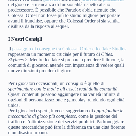
del gioco e la mancanza di funzionalità rispetto al suo
predecessore. È possibile che Paradox abbia ritenuto che
Colossal Order non fosse più lo studio migliore per portare
avanti il franchise, oppure che Colossal Order si sia sentita
disillusa dalla risposta al sequel.
I Nostri Consigli
Il
passaggio di consegne tra Colossal Order e Iceflake Studios
rappresenta un momento cruciale per il futuro di
Cities:
Skylines 2
. Mentre Iceflake si prepara a prendere il timone, la
comunità di giocatori attende con impazienza di vedere quali
nuove direzioni prenderà il gioco.
Per i giocatori occasionali, un consiglio è quello di
sperimentare con le mod e gli asset creati dalla comunità
.
Questi contenuti possono aggiungere una varietà infinita di
opzioni di personalizzazione e gameplay, rendendo ogni città
unica.
Per i giocatori esperti, invece, suggeriamo di
approfondire le
meccaniche di gioco più complesse
, come la gestione del
traffico e l’ottimizzazione dei servizi pubblici. Padroneggiare
queste meccaniche può fare la differenza tra una città fiorente
e un disastro urbano.