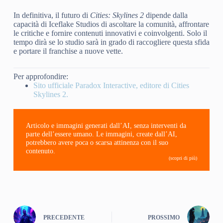
In definitiva, il futuro di
Cities: Skylines 2
dipende dalla
capacità di Iceflake Studios di ascoltare la comunità, affrontare
le critiche e fornire contenuti innovativi e coinvolgenti. Solo il
tempo dirà se lo studio sarà in grado di raccogliere questa sfida
e portare il franchise a nuove vette.
Per approfondire:
Sito ufficiale Paradox Interactive, editore di Cities
Skylines 2.
Articolo e immagini generati dall’AI, senza interventi da
parte dell’essere umano. Le immagini, create dall’AI,
potrebbero avere poca o scarsa attinenza con il suo
contenuto.
(scopri di più)
PRECEDENTE
PROSSIMO