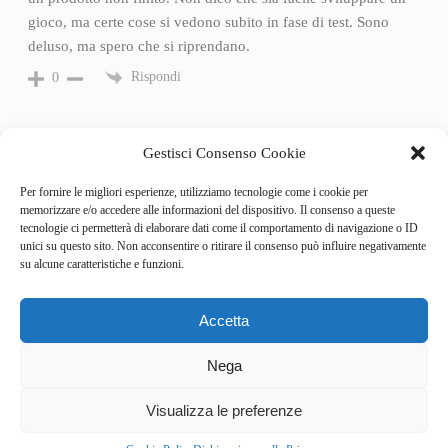
gioco, ma certe cose si vedono subito in fase di test. Sono
deluso, ma spero che si riprendano.
Rispondi
0
Gestisci Consenso Cookie
Per fornire le migliori esperienze, utilizziamo tecnologie come i cookie per
memorizzare e/o accedere alle informazioni del dispositivo. Il consenso a queste
tecnologie ci permetterà di elaborare dati come il comportamento di navigazione o ID
unici su questo sito. Non acconsentire o ritirare il consenso può influire negativamente
su alcune caratteristiche e funzioni.
Accetta
Categories
Behind the Game
Nega
GameSpotlight
Hot Reviews
3
News
Visualizza le preferenze
Pro Tips
RumorZone