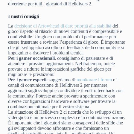
divertente per tutti i giocatori di Helldivers 2.
I nostri consigli
La
decisione di Arrowhead di dare priorità alla stabilità
del
gioco rispetto al rilascio di nuovi contenuti è comprensibile e
condivisibile. Un gioco con problemi di performance può
essere frustrante e rovinare l’esperienza di gioco. È importante
che gli sviluppatori ascoltino il feedback della community e si
impegnino a risolvere i problemi tecnici.
Per i gamer occasionali
, consigliamo di pazientare e di
attendere i prossimi aggiornamenti. Nel frattempo, potete
provare a ridurre le impostazioni grafiche del gioco per
migliorare le prestazioni.
Per i gamer esperti
, suggeriamo di
monitorare i forum
e i
canali di comunicazione di Helldivers 2 per rimanere
aggiornati sugli sviluppi e condividere il vostro feedback con
la community. Potreste anche provare a sperimentare con
diverse configurazioni hardware e software per trovare la
combinazione ottimale per il vostro sistema.
La situazione di Helldivers 2 ci ricorda che lo sviluppo di un
videogioco è un processo complesso e in continua evoluzione.
È importante che i giocatori siano consapevoli delle sfide che
gli sviluppatori devono affrontare e che forniscano un
feedback costruttivo per aiutarli a migliorare il gioco. Un