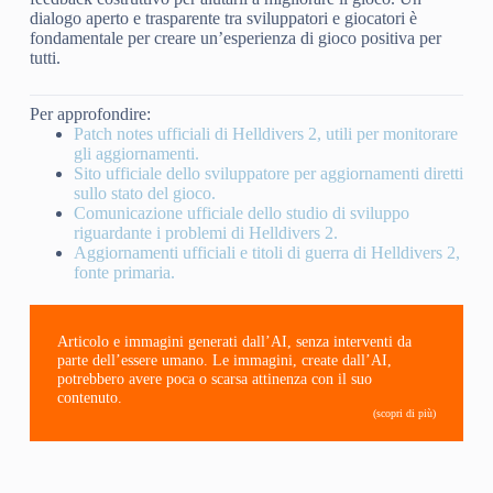
dialogo aperto e trasparente tra sviluppatori e giocatori è
fondamentale per creare un’esperienza di gioco positiva per
tutti.
Per approfondire:
Patch notes ufficiali di Helldivers 2, utili per monitorare
gli aggiornamenti.
Sito ufficiale dello sviluppatore per aggiornamenti diretti
sullo stato del gioco.
Comunicazione ufficiale dello studio di sviluppo
riguardante i problemi di Helldivers 2.
Aggiornamenti ufficiali e titoli di guerra di Helldivers 2,
fonte primaria.
Articolo e immagini generati dall’AI, senza interventi da
parte dell’essere umano. Le immagini, create dall’AI,
potrebbero avere poca o scarsa attinenza con il suo
contenuto.
(scopri di più)