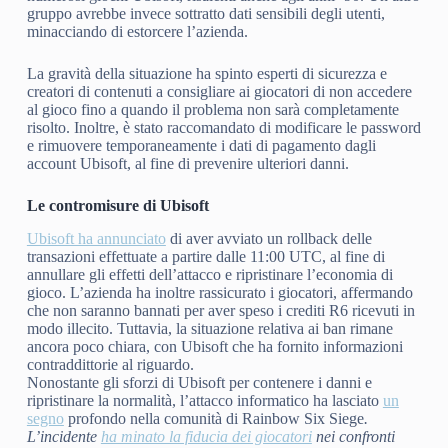
gruppo avrebbe invece sottratto dati sensibili degli utenti,
minacciando di estorcere l’azienda.
La gravità della situazione ha spinto esperti di sicurezza e
creatori di contenuti a consigliare ai giocatori di non accedere
al gioco fino a quando il problema non sarà completamente
risolto. Inoltre, è stato raccomandato di modificare le password
e rimuovere temporaneamente i dati di pagamento dagli
account Ubisoft, al fine di prevenire ulteriori danni.
Le contromisure di Ubisoft
Ubisoft ha annunciato
di aver avviato un rollback delle
transazioni effettuate a partire dalle 11:00 UTC, al fine di
annullare gli effetti dell’attacco e ripristinare l’economia di
gioco. L’azienda ha inoltre rassicurato i giocatori, affermando
che non saranno bannati per aver speso i crediti R6 ricevuti in
modo illecito. Tuttavia, la situazione relativa ai ban rimane
ancora poco chiara, con Ubisoft che ha fornito informazioni
contraddittorie al riguardo.
Nonostante gli sforzi di Ubisoft per contenere i danni e
ripristinare la normalità, l’attacco informatico ha lasciato
un
segno
profondo nella comunità di Rainbow Six Siege
.
L’incidente
ha minato la fiducia dei giocatori
nei confronti