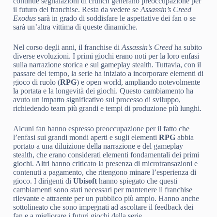
continue segnalazioni di crunch generano preoccupazione per
il futuro del franchise. Resta da vedere se
Assassin’s Creed
Exodus
sarà in grado di soddisfare le aspettative dei fan o se
sarà un’altra vittima di queste dinamiche.
Nel corso degli anni, il franchise di
Assassin’s Creed
ha subito
diverse evoluzioni. I primi giochi erano noti per la loro enfasi
sulla narrazione storica e sul gameplay stealth. Tuttavia, con il
passare del tempo, la serie ha iniziato a incorporare elementi di
gioco di ruolo (
RPG
) e open world, ampliando notevolmente
la portata e la longevità dei giochi. Questo cambiamento ha
avuto un impatto significativo sul processo di sviluppo,
richiedendo team più grandi e tempi di produzione più lunghi.
Alcuni fan hanno espresso preoccupazione per il fatto che
l’enfasi sui grandi mondi aperti e sugli elementi
RPG
abbia
portato a una diluizione della narrazione e del gameplay
stealth, che erano considerati elementi fondamentali dei primi
giochi. Altri hanno criticato la presenza di microtransazioni e
contenuti a pagamento, che ritengono minare l’esperienza di
gioco. I dirigenti di
Ubisoft
hanno spiegato che questi
cambiamenti sono stati necessari per mantenere il franchise
rilevante e attraente per un pubblico più ampio. Hanno anche
sottolineato che sono impegnati ad ascoltare il feedback dei
fan e a migliorare i futuri giochi della serie.