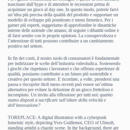
trascinare dall’hype e di attendere le recensioni prima di
acquistare un gioco al day one. In questo modo, potrete farvi
un’idea più precisa della qualità del prodotto e supportare un
modello di sviluppo più ponderato e meno frenetico. Per i
gamer più esperti, suggeriamo di approfondire le dinamiche
interne delle aziende che amano, di seguire i dibattiti online e
di farsi sentire con le proprie opinioni. La consapevolezza e
l’attenzione di tutti possono contribuire a un cambiamento
positivo nel settore.
In fin dei conti, il nostro ruolo di consumatori è fondamentale
per indirizzare le scelte dell’industria videoludica. Sostenendo
i giochi che rispettano i lavoratori e che offrono esperienze di
qualità, possiamo contribuire a un futuro più sostenibile e
creativo per questo settore. E ricordate, a volte, prendersi una
pausa e riscoprire titoli meno recenti può essere un’ottima
alternativa per evitare la delusione di un gioco frettoloso e
incompiuto. Un invito alla riflessione per tutti noi:
quanto
siamo disposti a sacrificare sull’altare della velocità e
dell’innovazione?
TOREPLACE: A digital illustration with a cyberpunk
futuristic style, depicting Yves Guillemot, CEO of Ubisoft,
standing amidst a chaotic scene. In the background, there are