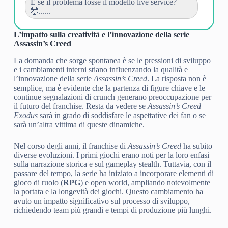
E se il problema fosse il modello live service?
🤯......
L’impatto sulla creatività e l’innovazione della serie
Assassin’s Creed
La domanda che sorge spontanea è se le pressioni di sviluppo
e i cambiamenti interni stiano influenzando la qualità e
l’innovazione della serie
Assassin’s Creed
. La risposta non è
semplice, ma è evidente che la partenza di figure chiave e le
continue segnalazioni di crunch generano preoccupazione per
il futuro del franchise. Resta da vedere se
Assassin’s Creed
Exodus
sarà in grado di soddisfare le aspettative dei fan o se
sarà un’altra vittima di queste dinamiche.
Nel corso degli anni, il franchise di
Assassin’s Creed
ha subito
diverse evoluzioni. I primi giochi erano noti per la loro enfasi
sulla narrazione storica e sul gameplay stealth. Tuttavia, con il
passare del tempo, la serie ha iniziato a incorporare elementi di
gioco di ruolo (
RPG
) e open world, ampliando notevolmente
la portata e la longevità dei giochi. Questo cambiamento ha
avuto un impatto significativo sul processo di sviluppo,
richiedendo team più grandi e tempi di produzione più lunghi.