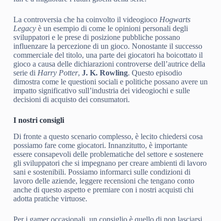
La controversia che ha coinvolto il videogioco
Hogwarts
Legacy
è un esempio di come le opinioni personali degli
sviluppatori e le prese di posizione pubbliche possano
influenzare la percezione di un gioco. Nonostante il successo
commerciale del titolo, una parte dei giocatori ha boicottato il
gioco a causa delle dichiarazioni controverse dell’autrice della
serie di
Harry Potter
,
J. K. Rowling
. Questo episodio
dimostra come le questioni sociali e politiche possano avere un
impatto significativo sull’industria dei videogiochi e sulle
decisioni di acquisto dei consumatori.
I nostri consigli
Di fronte a questo scenario complesso, è lecito chiedersi cosa
possiamo fare come giocatori. Innanzitutto, è importante
essere consapevoli delle problematiche del settore e sostenere
gli sviluppatori che si impegnano per creare ambienti di lavoro
sani e sostenibili. Possiamo informarci sulle condizioni di
lavoro delle aziende, leggere recensioni che tengano conto
anche di questo aspetto e premiare con i nostri acquisti chi
adotta pratiche virtuose.
Per i gamer occasionali, un consiglio è quello di non lasciarsi