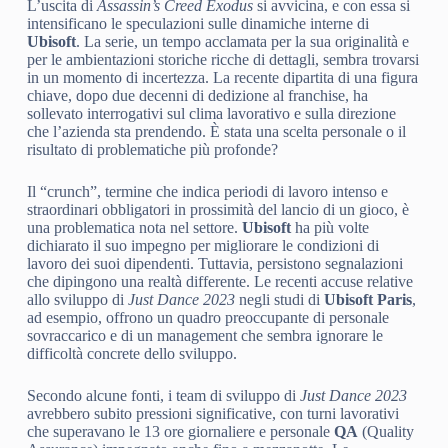
L’uscita di
Assassin’s Creed Exodus
si avvicina, e con essa si
intensificano le speculazioni sulle dinamiche interne di
Ubisoft
. La serie, un tempo acclamata per la sua originalità e
per le ambientazioni storiche ricche di dettagli, sembra trovarsi
in un momento di incertezza. La recente dipartita di una figura
chiave, dopo due decenni di dedizione al franchise, ha
sollevato interrogativi sul clima lavorativo e sulla direzione
che l’azienda sta prendendo. È stata una scelta personale o il
risultato di problematiche più profonde?
Il “crunch”, termine che indica periodi di lavoro intenso e
straordinari obbligatori in prossimità del lancio di un gioco, è
una problematica nota nel settore.
Ubisoft
ha più volte
dichiarato il suo impegno per migliorare le condizioni di
lavoro dei suoi dipendenti. Tuttavia, persistono segnalazioni
che dipingono una realtà differente. Le recenti accuse relative
allo sviluppo di
Just Dance 2023
negli studi di
Ubisoft Paris
,
ad esempio, offrono un quadro preoccupante di personale
sovraccarico e di un management che sembra ignorare le
difficoltà concrete dello sviluppo.
Secondo alcune fonti, i team di sviluppo di
Just Dance 2023
avrebbero subito pressioni significative, con turni lavorativi
che superavano le 13 ore giornaliere e personale
QA
(Quality