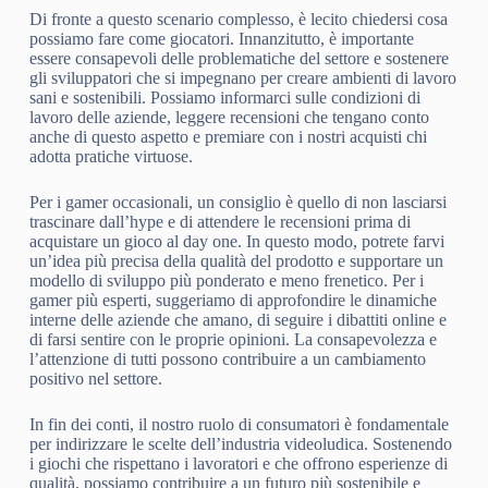
Di fronte a questo scenario complesso, è lecito chiedersi cosa
possiamo fare come giocatori. Innanzitutto, è importante
essere consapevoli delle problematiche del settore e sostenere
gli sviluppatori che si impegnano per creare ambienti di lavoro
sani e sostenibili. Possiamo informarci sulle condizioni di
lavoro delle aziende, leggere recensioni che tengano conto
anche di questo aspetto e premiare con i nostri acquisti chi
adotta pratiche virtuose.
Per i gamer occasionali, un consiglio è quello di non lasciarsi
trascinare dall’hype e di attendere le recensioni prima di
acquistare un gioco al day one. In questo modo, potrete farvi
un’idea più precisa della qualità del prodotto e supportare un
modello di sviluppo più ponderato e meno frenetico. Per i
gamer più esperti, suggeriamo di approfondire le dinamiche
interne delle aziende che amano, di seguire i dibattiti online e
di farsi sentire con le proprie opinioni. La consapevolezza e
l’attenzione di tutti possono contribuire a un cambiamento
positivo nel settore.
In fin dei conti, il nostro ruolo di consumatori è fondamentale
per indirizzare le scelte dell’industria videoludica. Sostenendo
i giochi che rispettano i lavoratori e che offrono esperienze di
qualità, possiamo contribuire a un futuro più sostenibile e