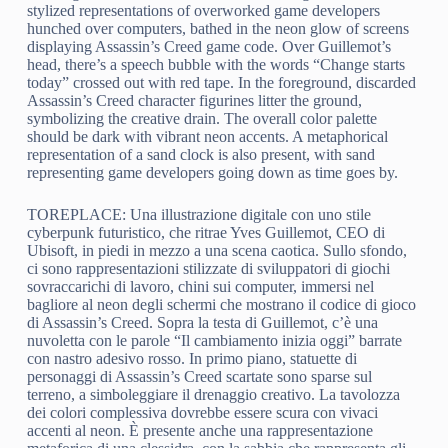
stylized representations of overworked game developers
hunched over computers, bathed in the neon glow of screens
displaying Assassin’s Creed game code. Over Guillemot’s
head, there’s a speech bubble with the words “Change starts
today” crossed out with red tape. In the foreground, discarded
Assassin’s Creed character figurines litter the ground,
symbolizing the creative drain. The overall color palette
should be dark with vibrant neon accents. A metaphorical
representation of a sand clock is also present, with sand
representing game developers going down as time goes by.
TOREPLACE: Una illustrazione digitale con uno stile
cyberpunk futuristico, che ritrae Yves Guillemot, CEO di
Ubisoft, in piedi in mezzo a una scena caotica. Sullo sfondo,
ci sono rappresentazioni stilizzate di sviluppatori di giochi
sovraccarichi di lavoro, chini sui computer, immersi nel
bagliore al neon degli schermi che mostrano il codice di gioco
di Assassin’s Creed. Sopra la testa di Guillemot, c’è una
nuvoletta con le parole “Il cambiamento inizia oggi” barrate
con nastro adesivo rosso. In primo piano, statuette di
personaggi di Assassin’s Creed scartate sono sparse sul
terreno, a simboleggiare il drenaggio creativo. La tavolozza
dei colori complessiva dovrebbe essere scura con vivaci
accenti al neon. È presente anche una rappresentazione