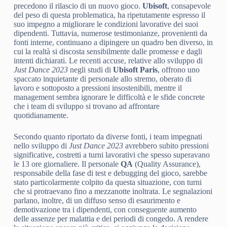
precedono il rilascio di un nuovo gioco.
Ubisoft
, consapevole
del peso di questa problematica, ha ripetutamente espresso il
suo impegno a migliorare le condizioni lavorative dei suoi
dipendenti. Tuttavia, numerose testimonianze, provenienti da
fonti interne, continuano a dipingere un quadro ben diverso, in
cui la realtà si discosta sensibilmente dalle promesse e dagli
intenti dichiarati. Le recenti accuse, relative allo sviluppo di
Just Dance 2023
negli studi di
Ubisoft Paris
, offrono uno
spaccato inquietante di personale allo stremo, oberato di
lavoro e sottoposto a pressioni insostenibili, mentre il
management sembra ignorare le difficoltà e le sfide concrete
che i team di sviluppo si trovano ad affrontare
quotidianamente.
Secondo quanto riportato da diverse fonti, i team impegnati
nello sviluppo di
Just Dance 2023
avrebbero subito pressioni
significative, costretti a turni lavorativi che spesso superavano
le 13 ore giornaliere. Il personale
QA
(Quality Assurance),
responsabile della fase di test e debugging del gioco, sarebbe
stato particolarmente colpito da questa situazione, con turni
che si protraevano fino a mezzanotte inoltrata. Le segnalazioni
parlano, inoltre, di un diffuso senso di esaurimento e
demotivazione tra i dipendenti, con conseguente aumento
delle assenze per malattia e dei periodi di congedo. A rendere