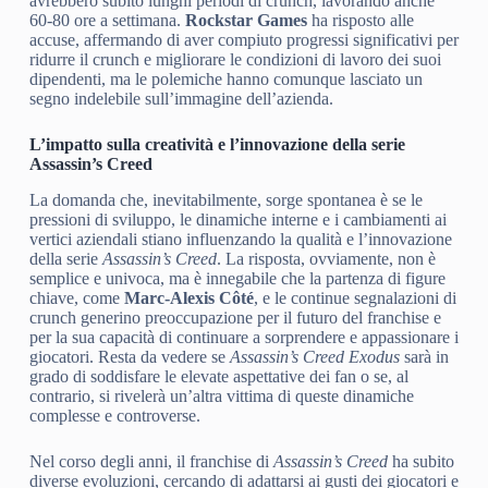
avrebbero subito lunghi periodi di crunch, lavorando anche
60-80 ore a settimana.
Rockstar Games
ha risposto alle
accuse, affermando di aver compiuto progressi significativi per
ridurre il crunch e migliorare le condizioni di lavoro dei suoi
dipendenti, ma le polemiche hanno comunque lasciato un
segno indelebile sull’immagine dell’azienda.
L’impatto sulla creatività e l’innovazione della serie
Assassin’s Creed
La domanda che, inevitabilmente, sorge spontanea è se le
pressioni di sviluppo, le dinamiche interne e i cambiamenti ai
vertici aziendali stiano influenzando la qualità e l’innovazione
della serie
Assassin’s Creed
. La risposta, ovviamente, non è
semplice e univoca, ma è innegabile che la partenza di figure
chiave, come
Marc-Alexis Côté
, e le continue segnalazioni di
crunch generino preoccupazione per il futuro del franchise e
per la sua capacità di continuare a sorprendere e appassionare i
giocatori. Resta da vedere se
Assassin’s Creed Exodus
sarà in
grado di soddisfare le elevate aspettative dei fan o se, al
contrario, si rivelerà un’altra vittima di queste dinamiche
complesse e controverse.
Nel corso degli anni, il franchise di
Assassin’s Creed
ha subito
diverse evoluzioni, cercando di adattarsi ai gusti dei giocatori e