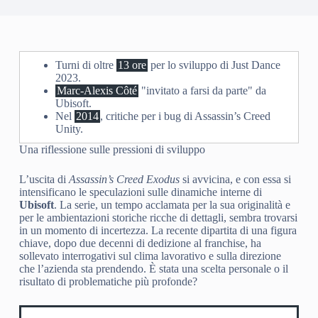
Turni di oltre
13 ore
per lo sviluppo di Just Dance
2023.
Marc-Alexis Côté
"invitato a farsi da parte" da
Ubisoft.
Nel
2014
, critiche per i bug di Assassin’s Creed
Unity.
Una riflessione sulle pressioni di sviluppo
L’uscita di
Assassin’s Creed Exodus
si avvicina, e con essa si
intensificano le speculazioni sulle dinamiche interne di
Ubisoft
. La serie, un tempo acclamata per la sua originalità e
per le ambientazioni storiche ricche di dettagli, sembra trovarsi
in un momento di incertezza. La recente dipartita di una figura
chiave, dopo due decenni di dedizione al franchise, ha
sollevato interrogativi sul clima lavorativo e sulla direzione
che l’azienda sta prendendo. È stata una scelta personale o il
risultato di problematiche più profonde?