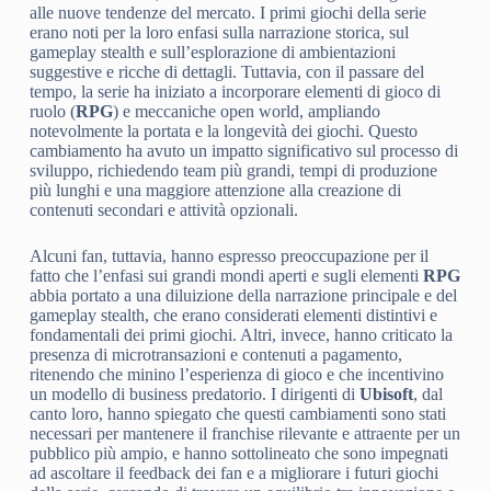
alle nuove tendenze del mercato. I primi giochi della serie
erano noti per la loro enfasi sulla narrazione storica, sul
gameplay stealth e sull’esplorazione di ambientazioni
suggestive e ricche di dettagli. Tuttavia, con il passare del
tempo, la serie ha iniziato a incorporare elementi di gioco di
ruolo (
RPG
) e meccaniche open world, ampliando
notevolmente la portata e la longevità dei giochi. Questo
cambiamento ha avuto un impatto significativo sul processo di
sviluppo, richiedendo team più grandi, tempi di produzione
più lunghi e una maggiore attenzione alla creazione di
contenuti secondari e attività opzionali.
Alcuni fan, tuttavia, hanno espresso preoccupazione per il
fatto che l’enfasi sui grandi mondi aperti e sugli elementi
RPG
abbia portato a una diluizione della narrazione principale e del
gameplay stealth, che erano considerati elementi distintivi e
fondamentali dei primi giochi. Altri, invece, hanno criticato la
presenza di microtransazioni e contenuti a pagamento,
ritenendo che minino l’esperienza di gioco e che incentivino
un modello di business predatorio. I dirigenti di
Ubisoft
, dal
canto loro, hanno spiegato che questi cambiamenti sono stati
necessari per mantenere il franchise rilevante e attraente per un
pubblico più ampio, e hanno sottolineato che sono impegnati
ad ascoltare il feedback dei fan e a migliorare i futuri giochi