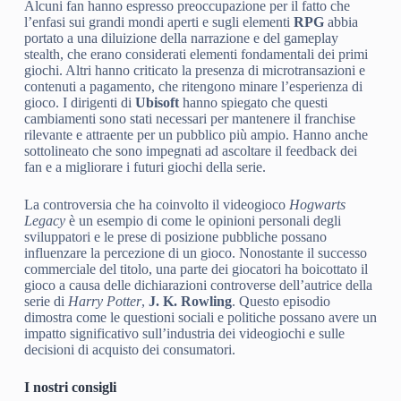
Alcuni fan hanno espresso preoccupazione per il fatto che
l’enfasi sui grandi mondi aperti e sugli elementi
RPG
abbia
portato a una diluizione della narrazione e del gameplay
stealth, che erano considerati elementi fondamentali dei primi
giochi. Altri hanno criticato la presenza di microtransazioni e
contenuti a pagamento, che ritengono minare l’esperienza di
gioco. I dirigenti di
Ubisoft
hanno spiegato che questi
cambiamenti sono stati necessari per mantenere il franchise
rilevante e attraente per un pubblico più ampio. Hanno anche
sottolineato che sono impegnati ad ascoltare il feedback dei
fan e a migliorare i futuri giochi della serie.
La controversia che ha coinvolto il videogioco
Hogwarts
Legacy
è un esempio di come le opinioni personali degli
sviluppatori e le prese di posizione pubbliche possano
influenzare la percezione di un gioco. Nonostante il successo
commerciale del titolo, una parte dei giocatori ha boicottato il
gioco a causa delle dichiarazioni controverse dell’autrice della
serie di
Harry Potter
,
J. K. Rowling
. Questo episodio
dimostra come le questioni sociali e politiche possano avere un
impatto significativo sull’industria dei videogiochi e sulle
decisioni di acquisto dei consumatori.
I nostri consigli