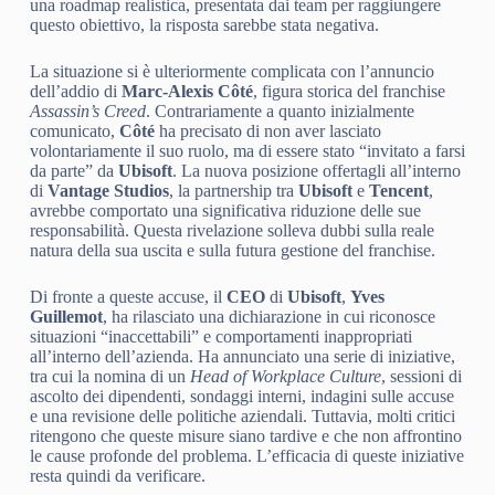
una roadmap realistica, presentata dai team per raggiungere
questo obiettivo, la risposta sarebbe stata negativa.
La situazione si è ulteriormente complicata con l’annuncio
dell’addio di
Marc-Alexis Côté
, figura storica del franchise
Assassin’s Creed
. Contrariamente a quanto inizialmente
comunicato,
Côté
ha precisato di non aver lasciato
volontariamente il suo ruolo, ma di essere stato “invitato a farsi
da parte” da
Ubisoft
. La nuova posizione offertagli all’interno
di
Vantage Studios
, la partnership tra
Ubisoft
e
Tencent
,
avrebbe comportato una significativa riduzione delle sue
responsabilità. Questa rivelazione solleva dubbi sulla reale
natura della sua uscita e sulla futura gestione del franchise.
Di fronte a queste accuse, il
CEO
di
Ubisoft
,
Yves
Guillemot
, ha rilasciato una dichiarazione in cui riconosce
situazioni “inaccettabili” e comportamenti inappropriati
all’interno dell’azienda. Ha annunciato una serie di iniziative,
tra cui la nomina di un
Head of Workplace Culture
, sessioni di
ascolto dei dipendenti, sondaggi interni, indagini sulle accuse
e una revisione delle politiche aziendali. Tuttavia, molti critici
ritengono che queste misure siano tardive e che non affrontino
le cause profonde del problema. L’efficacia di queste iniziative
resta quindi da verificare.