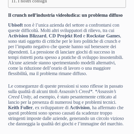
I nostri consigli
Il crunch nell’industria videoludica: un problema diffuso
Ubisoft
non è l’unica azienda del settore a confrontarsi con
queste difficoltà. Molti altri sviluppatori di rilievo, tra cui
Activision Blizzard
,
CD Projekt Red
e
Rockstar Games
,
sono stati oggetto di critiche per le loro politiche di crunch e
per l’impatto negativo che queste hanno sul benessere dei
dipendenti. La pressione di lanciare giochi di successo in
tempi ristretti porta spesso a pratiche di sviluppo insostenibili.
Alcune aziende stanno sperimentando modelli alternativi,
come la riduzione dell’orario di lavoro o una maggiore
flessibilità, ma il problema rimane diffuso.
Le conseguenze di queste pressioni si sono riflesse in passato
sulla qualità di alcuni titoli
Assassin’s Creed*. *Assassin’s
Creed Unity
, ad esempio, è stato pesantemente criticato al
lancio per la presenza di numerosi bug e problemi tecnici.
Keith Fuller
, ex sviluppatore di
Activision
, ha affermato che
questi problemi sono spesso causati da scadenze troppo
stringenti imposte dalle aziende, generando un circolo vizioso
che danneggia la qualità dei giochi e l’immagine del marchio.