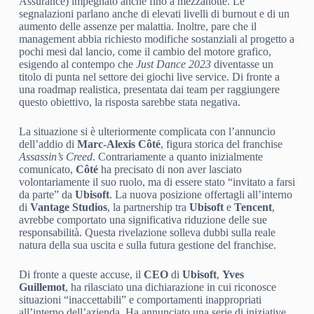
Assurance) impegnato anche fino a mezzanotte. Le
segnalazioni parlano anche di elevati livelli di burnout e di un
aumento delle assenze per malattia. Inoltre, pare che il
management abbia richiesto modifiche sostanziali al progetto a
pochi mesi dal lancio, come il cambio del motore grafico,
esigendo al contempo che
Just Dance 2023
diventasse un
titolo di punta nel settore dei giochi live service. Di fronte a
una roadmap realistica, presentata dai team per raggiungere
questo obiettivo, la risposta sarebbe stata negativa.
La situazione si è ulteriormente complicata con l’annuncio
dell’addio di
Marc-Alexis Côté
, figura storica del franchise
Assassin’s Creed
. Contrariamente a quanto inizialmente
comunicato,
Côté
ha precisato di non aver lasciato
volontariamente il suo ruolo, ma di essere stato “invitato a farsi
da parte” da
Ubisoft
. La nuova posizione offertagli all’interno
di
Vantage Studios
, la partnership tra
Ubisoft
e
Tencent
,
avrebbe comportato una significativa riduzione delle sue
responsabilità. Questa rivelazione solleva dubbi sulla reale
natura della sua uscita e sulla futura gestione del franchise.
Di fronte a queste accuse, il
CEO
di
Ubisoft
,
Yves
Guillemot
, ha rilasciato una dichiarazione in cui riconosce
situazioni “inaccettabili” e comportamenti inappropriati
all’interno dell’azienda. Ha annunciato una serie di iniziative,