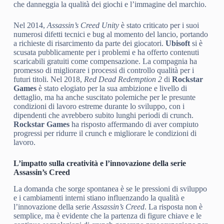
che danneggia la qualità dei giochi e l’immagine del marchio.
Nel 2014,
Assassin’s Creed Unity
è stato criticato per i suoi
numerosi difetti tecnici e bug al momento del lancio, portando
a richieste di risarcimento da parte dei giocatori.
Ubisoft
si è
scusata pubblicamente per i problemi e ha offerto contenuti
scaricabili gratuiti come compensazione. La compagnia ha
promesso di migliorare i processi di controllo qualità per i
futuri titoli. Nel 2018,
Red Dead Redemption 2
di
Rockstar
Games
è stato elogiato per la sua ambizione e livello di
dettaglio, ma ha anche suscitato polemiche per le presunte
condizioni di lavoro estreme durante lo sviluppo, con i
dipendenti che avrebbero subito lunghi periodi di crunch.
Rockstar Games
ha risposto affermando di aver compiuto
progressi per ridurre il crunch e migliorare le condizioni di
lavoro.
L’impatto sulla creatività e l’innovazione della serie
Assassin’s Creed
La domanda che sorge spontanea è se le pressioni di sviluppo
e i cambiamenti interni stiano influenzando la qualità e
l’innovazione della serie
Assassin’s Creed
. La risposta non è
semplice, ma è evidente che la partenza di figure chiave e le