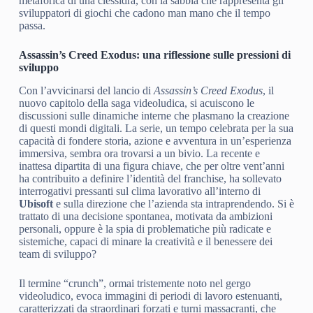
metaforica di una clessidra, con la sabbia che rappresenta gli
sviluppatori di giochi che cadono man mano che il tempo
passa.
Assassin’s Creed Exodus: una riflessione sulle pressioni di
sviluppo
Con l’avvicinarsi del lancio di
Assassin’s Creed Exodus
, il
nuovo capitolo della saga videoludica, si acuiscono le
discussioni sulle dinamiche interne che plasmano la creazione
di questi mondi digitali. La serie, un tempo celebrata per la sua
capacità di fondere storia, azione e avventura in un’esperienza
immersiva, sembra ora trovarsi a un bivio. La recente e
inattesa dipartita di una figura chiave, che per oltre vent’anni
ha contribuito a definire l’identità del franchise, ha sollevato
interrogativi pressanti sul clima lavorativo all’interno di
Ubisoft
e sulla direzione che l’azienda sta intraprendendo. Si è
trattato di una decisione spontanea, motivata da ambizioni
personali, oppure è la spia di problematiche più radicate e
sistemiche, capaci di minare la creatività e il benessere dei
team di sviluppo?
Il termine “crunch”, ormai tristemente noto nel gergo
videoludico, evoca immagini di periodi di lavoro estenuanti,
caratterizzati da straordinari forzati e turni massacranti, che