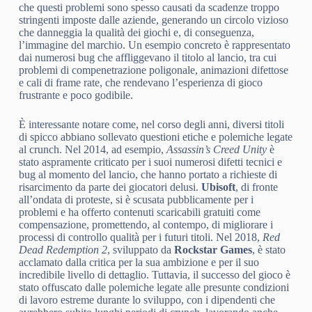
che questi problemi sono spesso causati da scadenze troppo
stringenti imposte dalle aziende, generando un circolo vizioso
che danneggia la qualità dei giochi e, di conseguenza,
l’immagine del marchio. Un esempio concreto è rappresentato
dai numerosi bug che affliggevano il titolo al lancio, tra cui
problemi di compenetrazione poligonale, animazioni difettose
e cali di frame rate, che rendevano l’esperienza di gioco
frustrante e poco godibile.
È interessante notare come, nel corso degli anni, diversi titoli
di spicco abbiano sollevato questioni etiche e polemiche legate
al crunch. Nel 2014, ad esempio,
Assassin’s Creed Unity
è
stato aspramente criticato per i suoi numerosi difetti tecnici e
bug al momento del lancio, che hanno portato a richieste di
risarcimento da parte dei giocatori delusi.
Ubisoft
, di fronte
all’ondata di proteste, si è scusata pubblicamente per i
problemi e ha offerto contenuti scaricabili gratuiti come
compensazione, promettendo, al contempo, di migliorare i
processi di controllo qualità per i futuri titoli. Nel 2018,
Red
Dead Redemption 2
, sviluppato da
Rockstar Games
, è stato
acclamato dalla critica per la sua ambizione e per il suo
incredibile livello di dettaglio. Tuttavia, il successo del gioco è
stato offuscato dalle polemiche legate alle presunte condizioni
di lavoro estreme durante lo sviluppo, con i dipendenti che