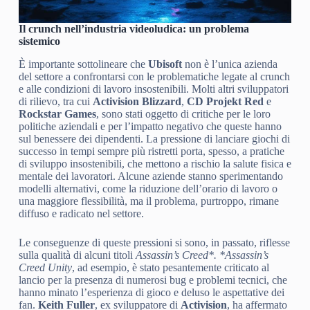
Il crunch nell’industria videoludica: un problema
sistemico
È importante sottolineare che
Ubisoft
non è l’unica azienda
del settore a confrontarsi con le problematiche legate al crunch
e alle condizioni di lavoro insostenibili. Molti altri sviluppatori
di rilievo, tra cui
Activision Blizzard
,
CD Projekt Red
e
Rockstar Games
, sono stati oggetto di critiche per le loro
politiche aziendali e per l’impatto negativo che queste hanno
sul benessere dei dipendenti. La pressione di lanciare giochi di
successo in tempi sempre più ristretti porta, spesso, a pratiche
di sviluppo insostenibili, che mettono a rischio la salute fisica e
mentale dei lavoratori. Alcune aziende stanno sperimentando
modelli alternativi, come la riduzione dell’orario di lavoro o
una maggiore flessibilità, ma il problema, purtroppo, rimane
diffuso e radicato nel settore.
Le conseguenze di queste pressioni si sono, in passato, riflesse
sulla qualità di alcuni titoli
Assassin’s Creed*. *Assassin’s
Creed Unity
, ad esempio, è stato pesantemente criticato al
lancio per la presenza di numerosi bug e problemi tecnici, che
hanno minato l’esperienza di gioco e deluso le aspettative dei
fan.
Keith Fuller
, ex sviluppatore di
Activision
, ha affermato