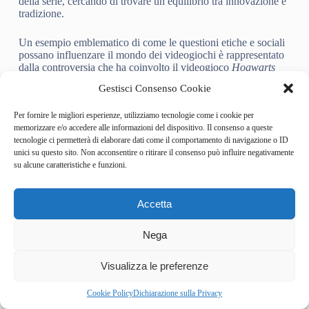
della serie, cercando di trovare un equilibrio tra innovazione e
tradizione.
Un esempio emblematico di come le questioni etiche e sociali
possano influenzare il mondo dei videogiochi è rappresentato
dalla controversia che ha coinvolto il videogioco
Hogwarts
Legacy
. Nonostante il successo commerciale del titolo, che ha
Gestisci Consenso Cookie
venduto milioni di copie in tutto il mondo, una parte dei
giocatori ha deciso di boicottare il gioco a causa delle
Per fornire le migliori esperienze, utilizziamo tecnologie come i cookie per
dichiarazioni controverse dell’autrice della serie di
Harry
memorizzare e/o accedere alle informazioni del dispositivo. Il consenso a queste
Potter
,
J. K. Rowling
, su temi legati all’identità di genere.
tecnologie ci permetterà di elaborare dati come il comportamento di navigazione o ID
Questo episodio dimostra, in modo inequivocabile, come le
unici su questo sito. Non acconsentire o ritirare il consenso può influire negativamente
opinioni personali degli sviluppatori e le prese di posizione
su alcune caratteristiche e funzioni.
pubbliche di figure influenti possano avere un impatto
significativo sull’industria dei videogiochi e sulle decisioni di
acquisto dei consumatori, aprendo un dibattito importante sul
Accetta
ruolo sociale e culturale dei videogiochi.
I nostri consigli
Nega
Di fronte a questo scenario complesso e articolato, è lecito
2
Visualizza le preferenze
chiedersi cosa possiamo fare noi, in qualità di giocatori e
consumatori, per contribuire a un cambiamento positivo nel
settore. Innanzitutto, è fondamentale essere consapevoli delle
Cookie Policy
Dichiarazione sulla Privacy
problematiche che affliggono l’industria videoludica e