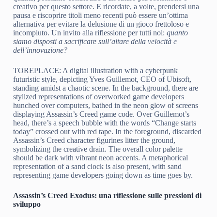
creativo per questo settore. E ricordate, a volte, prendersi una
pausa e riscoprire titoli meno recenti può essere un’ottima
alternativa per evitare la delusione di un gioco frettoloso e
incompiuto. Un invito alla riflessione per tutti noi:
quanto
siamo disposti a sacrificare sull’altare della velocità e
dell’innovazione?
TOREPLACE: A digital illustration with a cyberpunk
futuristic style, depicting Yves Guillemot, CEO of Ubisoft,
standing amidst a chaotic scene. In the background, there are
stylized representations of overworked game developers
hunched over computers, bathed in the neon glow of screens
displaying Assassin’s Creed game code. Over Guillemot’s
head, there’s a speech bubble with the words “Change starts
today” crossed out with red tape. In the foreground, discarded
Assassin’s Creed character figurines litter the ground,
symbolizing the creative drain. The overall color palette
should be dark with vibrant neon accents. A metaphorical
representation of a sand clock is also present, with sand
representing game developers going down as time goes by.
Assassin’s Creed Exodus: una riflessione sulle pressioni di
sviluppo