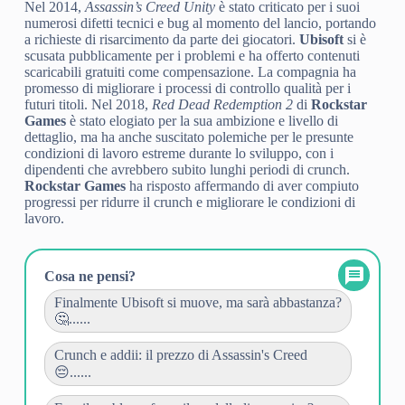
Nel 2014,
Assassin’s Creed Unity
è stato criticato per i suoi
numerosi difetti tecnici e bug al momento del lancio, portando
a richieste di risarcimento da parte dei giocatori.
Ubisoft
si è
scusata pubblicamente per i problemi e ha offerto contenuti
scaricabili gratuiti come compensazione. La compagnia ha
promesso di migliorare i processi di controllo qualità per i
futuri titoli. Nel 2018,
Red Dead Redemption 2
di
Rockstar
Games
è stato elogiato per la sua ambizione e livello di
dettaglio, ma ha anche suscitato polemiche per le presunte
condizioni di lavoro estreme durante lo sviluppo, con i
dipendenti che avrebbero subito lunghi periodi di crunch.
Rockstar Games
ha risposto affermando di aver compiuto
progressi per ridurre il crunch e migliorare le condizioni di
lavoro.
Cosa ne pensi?
Finalmente Ubisoft si muove, ma sarà abbastanza?
🤔......
Crunch e addii: il prezzo di Assassin's Creed
😔......