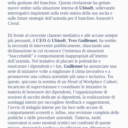
nella gestione del franchise. Questa rivelazione ha gettato
nuove ombre sulla situazione interna di
Ubisoft
, sollevando
interrogativi inquietanti sulla reale natura della sua uscita e
sulle future strategie dell’azienda per il franchise
Assassin’s
Creed
.
Di fronte al crescente clamore mediatico e alle accuse sempre
più pressanti, il
CEO
di
Ubisoft
,
Yves Guillemot
, ha sentito
la necessità di intervenire pubblicamente, rilasciando una
dichiarazione in cui riconosce l’esistenza di situazioni
“inaccettabili” e comportamenti inappropriati all’interno
dell’azienda. Nel tentativo di placare le polemiche e
rassicurare i dipendenti e i fan,
Guillemot
ha annunciato una
serie di iniziative volte a migliorare il clima lavorativo e a
promuovere una cultura aziendale più sana e inclusiva. Tra
queste, spiccano la nomina di un
Head of Workplace Culture
,
incaricato di supervisionare e coordinare le iniziative in
materia di benessere dei dipendenti, l’organizzazione di
sessioni di ascolto dedicate ai dipendenti, la realizzazione di
sondaggi interni per raccogliere feedback e suggerimenti,
l’avvio di indagini interne per far luce sulle accuse di
comportamenti scorretti e, infine, una revisione completa delle
politiche e delle procedure aziendali. Tuttavia, molti
osservatori si sono mostrati scettici nei confronti di queste
misure, ritenendole tardive e insufficienti per affrontare le