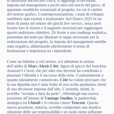
la situazione ancora più critica, si aggiunge la decisione,
imposta dal management a pochi mesi dal lancio del gioco, di
apportare modifiche sostanziali al progetto, tra cui il cambio
del motore grafico. Contemporaneamente, i team di sviluppo
sarebbero stati esortati a trasformare
Just Dance 2023
in un
titolo di punta nel settore dei giochi live service, senza però
fornire loro le risorse e il supporto necessari per raggiungere
questo ambizioso obiettivo. Di fronte a una roadmap realistica,
presentata dai team per illustrare le tappe necessarie per la
realizzazione del progetto, la risposta del management sarebbe
stata negativa, alimentando ulteriormente il senso di
frustrazione e impotenza tra i dipendenti.
Come un fulmine a ciel sereno, si è abbattuta la notizia
dell’addio di
Marc-Alexis Côté
, figura di spicco del franchise
Assassin’s Creed
, che per oltre due decenni ha contribuito a
plasmare l’identità e il successo della serie. Contrariamente a
quanto inizialmente comunicato,
Côté
ha voluto precisare che
la sua dipartita non è stata frutto di una scelta spontanea, bensì
di una decisione imposta dall’alto. L’azienda, infatti, lo
avrebbe “invitato a farsi da parte”, offrendogli una nuova
posizione all’interno di
Vantage Studios
, la partnership
strategica tra
Ubisoft
e il colosso cinese
Tencent
. Questa
nuova posizione, tuttavia, avrebbe comportato una drastica
riduzione delle sue responsabilità e un ruolo meno influente