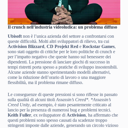
Il crunch nell’industria videoludica: un problema diffuso
Ubisoft
non è l’unica azienda del settore a confrontarsi con
queste difficoltà. Molti altri sviluppatori di rilievo, tra cui
Activision Blizzard
,
CD Projekt Red
e
Rockstar Games
,
sono stati oggetto di critiche per le loro politiche di crunch e
per l’impatto negativo che queste hanno sul benessere dei
dipendenti. La pressione di lanciare giochi di successo in
tempi ristretti porta spesso a pratiche di sviluppo insostenibili.
Alcune aziende stanno sperimentando modelli alternativi,
come la riduzione dell’orario di lavoro o una maggiore
flessibilità, ma il problema rimane diffuso.
Le conseguenze di queste pressioni si sono riflesse in passato
sulla qualità di alcuni titoli
Assassin’s Creed*. *Assassin’s
Creed Unity
, ad esempio, è stato pesantemente criticato al
lancio per la presenza di numerosi bug e problemi tecnici.
Keith Fuller
, ex sviluppatore di
Activision
, ha affermato che
questi problemi sono spesso causati da scadenze troppo
stringenti imposte dalle aziende, generando un circolo vizioso