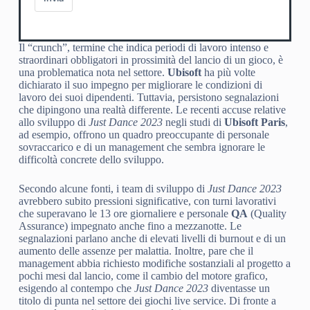
Il “crunch”, termine che indica periodi di lavoro intenso e
straordinari obbligatori in prossimità del lancio di un gioco, è
una problematica nota nel settore.
Ubisoft
ha più volte
dichiarato il suo impegno per migliorare le condizioni di
lavoro dei suoi dipendenti. Tuttavia, persistono segnalazioni
che dipingono una realtà differente. Le recenti accuse relative
allo sviluppo di
Just Dance 2023
negli studi di
Ubisoft Paris
,
ad esempio, offrono un quadro preoccupante di personale
sovraccarico e di un management che sembra ignorare le
difficoltà concrete dello sviluppo.
Secondo alcune fonti, i team di sviluppo di
Just Dance 2023
avrebbero subito pressioni significative, con turni lavorativi
che superavano le 13 ore giornaliere e personale
QA
(Quality
Assurance) impegnato anche fino a mezzanotte. Le
segnalazioni parlano anche di elevati livelli di burnout e di un
aumento delle assenze per malattia. Inoltre, pare che il
management abbia richiesto modifiche sostanziali al progetto a
pochi mesi dal lancio, come il cambio del motore grafico,
esigendo al contempo che
Just Dance 2023
diventasse un
titolo di punta nel settore dei giochi live service. Di fronte a