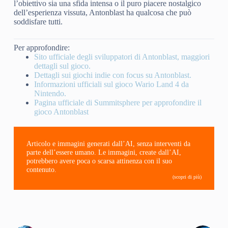
l’obiettivo sia una sfida intensa o il puro piacere nostalgico
dell’esperienza vissuta, Antonblast ha qualcosa che può
soddisfare tutti.
Per approfondire:
Sito ufficiale degli sviluppatori di Antonblast, maggiori
dettagli sul gioco.
Dettagli sui giochi indie con focus su Antonblast.
Informazioni ufficiali sul gioco Wario Land 4 da
Nintendo.
Pagina ufficiale di Summitsphere per approfondire il
gioco Antonblast
Articolo e immagini generati dall’AI, senza interventi da
parte dell’essere umano. Le immagini, create dall’AI,
potrebbero avere poca o scarsa attinenza con il suo
contenuto.
(scopri di più)