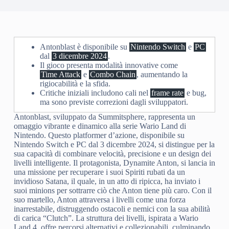
Antonblast è disponibile su
Nintendo Switch
e
PC
dal
3 dicembre 2024
.
Il gioco presenta modalità innovative come
Time Attack
e
Combo Chain
, aumentando la
rigiocabilità e la sfida.
Critiche iniziali includono cali nel
frame rate
e bug,
ma sono previste correzioni dagli sviluppatori.
Antonblast, sviluppato da Summitsphere, rappresenta un
omaggio vibrante e dinamico alla serie Wario Land di
Nintendo. Questo platformer d’azione, disponibile su
Nintendo Switch e PC dal 3 dicembre 2024, si distingue per la
sua capacità di combinare velocità, precisione e un design dei
livelli intelligente. Il protagonista, Dynamite Anton, si lancia in
una missione per recuperare i suoi Spiriti rubati da un
invidioso Satana, il quale, in un atto di ripicca, ha inviato i
suoi minions per sottrarre ciò che Anton tiene più caro. Con il
suo martello, Anton attraversa i livelli come una forza
inarrestabile, distruggendo ostacoli e nemici con la sua abilità
di carica “Clutch”. La struttura dei livelli, ispirata a Wario
Land 4, offre percorsi alternativi e collezionabili, culminando