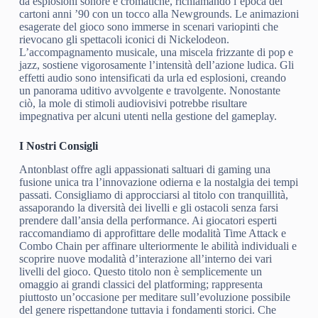
da esplosioni sonore e cromatiche, richiamando l’epoca dei
cartoni anni ’90 con un tocco alla Newgrounds. Le animazioni
esagerate del gioco sono immerse in scenari variopinti che
rievocano gli spettacoli iconici di Nickelodeon.
L’accompagnamento musicale, una miscela frizzante di pop e
jazz, sostiene vigorosamente l’intensità dell’azione ludica. Gli
effetti audio sono intensificati da urla ed esplosioni, creando
un panorama uditivo avvolgente e travolgente. Nonostante
ciò, la mole di stimoli audiovisivi potrebbe risultare
impegnativa per alcuni utenti nella gestione del gameplay.
I Nostri Consigli
Antonblast offre agli appassionati saltuari di gaming una
fusione unica tra l’innovazione odierna e la nostalgia dei tempi
passati. Consigliamo di approcciarsi al titolo con tranquillità,
assaporando la diversità dei livelli e gli ostacoli senza farsi
prendere dall’ansia della performance. Ai giocatori esperti
raccomandiamo di approfittare delle modalità Time Attack e
Combo Chain per affinare ulteriormente le abilità individuali e
scoprire nuove modalità d’interazione all’interno dei vari
livelli del gioco. Questo titolo non è semplicemente un
omaggio ai grandi classici del platforming; rappresenta
piuttosto un’occasione per meditare sull’evoluzione possibile
del genere rispettandone tuttavia i fondamenti storici. Che