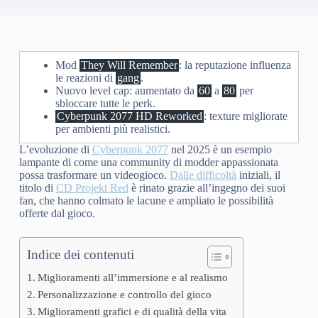
Mod
They Will Remember
: la reputazione influenza
le reazioni di
gang
.
Nuovo level cap: aumentato da
60
a
80
per
sbloccare tutte le perk.
Cyberpunk 2077 HD Reworked
: texture migliorate
per ambienti più realistici.
L’evoluzione di
Cyberpunk 2077
nel 2025 è un esempio
lampante di come una community di modder appassionata
possa trasformare un videogioco.
Dalle difficoltà
iniziali, il
titolo di
CD Projekt Red
è rinato grazie all’ingegno dei suoi
fan, che hanno colmato le lacune e ampliato le possibilità
offerte dal gioco.
Indice dei contenuti
Miglioramenti all’immersione e al realismo
Personalizzazione e controllo del gioco
Miglioramenti grafici e di qualità della vita