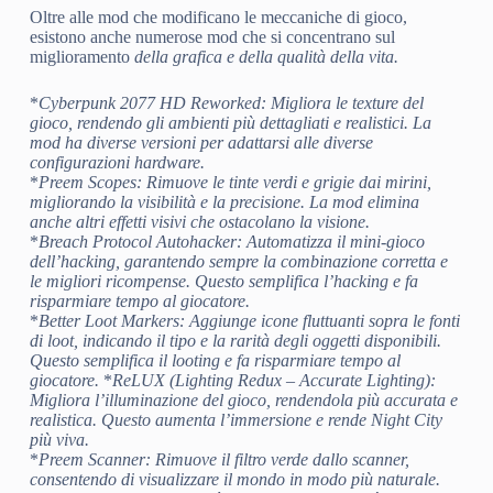
Oltre alle mod che modificano le meccaniche di gioco,
esistono anche numerose mod che si concentrano sul
miglioramento
della grafica e della qualità della vita.
*
Cyberpunk 2077 HD Reworked
: Migliora le texture del
gioco, rendendo gli ambienti più dettagliati e realistici. La
mod ha diverse versioni per adattarsi alle diverse
configurazioni hardware.
*
Preem Scopes
: Rimuove le tinte verdi e grigie dai mirini,
migliorando la visibilità e la precisione. La mod elimina
anche altri effetti visivi che ostacolano la visione.
*
Breach Protocol Autohacker
: Automatizza il mini-gioco
dell’hacking, garantendo sempre la combinazione corretta e
le migliori ricompense. Questo semplifica l’hacking e fa
risparmiare tempo al giocatore.
*
Better Loot Markers
: Aggiunge icone fluttuanti sopra le fonti
di loot, indicando il tipo e la rarità degli oggetti disponibili.
Questo semplifica il looting e fa risparmiare tempo al
giocatore.
*
ReLUX (Lighting Redux – Accurate Lighting)
:
Migliora l’illuminazione del gioco, rendendola più accurata e
realistica. Questo aumenta l’immersione e rende Night City
più viva.
*
Preem Scanner
: Rimuove il filtro verde dallo scanner,
consentendo di visualizzare il mondo in modo più naturale.