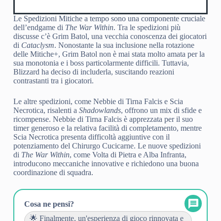
Le Spedizioni Mitiche a tempo sono una componente cruciale
dell’endgame di
The War Within
. Tra le spedizioni più
discusse c’è Grim Batol, una vecchia conoscenza dei giocatori
di
Cataclysm
. Nonostante la sua inclusione nella rotazione
delle Mitiche+, Grim Batol non è mai stata molto amata per la
sua monotonia e i boss particolarmente difficili. Tuttavia,
Blizzard ha deciso di includerla, suscitando reazioni
contrastanti tra i giocatori.
Le altre spedizioni, come Nebbie di Tirna Falcis e Scia
Necrotica, risalenti a
Shadowlands
, offrono un mix di sfide e
ricompense. Nebbie di Tirna Falcis è apprezzata per il suo
timer generoso e la relativa facilità di completamento, mentre
Scia Necrotica presenta difficoltà aggiuntive con il
potenziamento del Chirurgo Cucicarne. Le nuove spedizioni
di
The War Within
, come Volta di Pietra e Alba Infranta,
introducono meccaniche innovative e richiedono una buona
coordinazione di squadra.
Cosa ne pensi?
🌟 Finalmente, un'esperienza di gioco rinnovata e