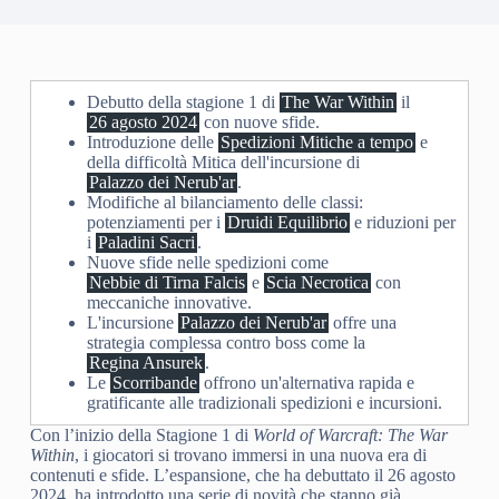
Debutto della stagione 1 di
The War Within
il
26 agosto 2024
con nuove sfide.
Introduzione delle
Spedizioni Mitiche a tempo
e
della difficoltà Mitica dell'incursione di
Palazzo dei Nerub'ar
.
Modifiche al bilanciamento delle classi:
potenziamenti per i
Druidi Equilibrio
e riduzioni per
i
Paladini Sacri
.
Nuove sfide nelle spedizioni come
Nebbie di Tirna Falcis
e
Scia Necrotica
con
meccaniche innovative.
L'incursione
Palazzo dei Nerub'ar
offre una
strategia complessa contro boss come la
Regina Ansurek
.
Le
Scorribande
offrono un'alternativa rapida e
gratificante alle tradizionali spedizioni e incursioni.
Con l’inizio della Stagione 1 di
World of Warcraft: The War
Within
, i giocatori si trovano immersi in una nuova era di
contenuti e sfide. L’espansione, che ha debuttato il 26 agosto
2024, ha introdotto una serie di novità che stanno già