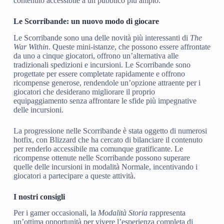
contenuto accessibile a un pubblico più ampio.
Le Scorribande: un nuovo modo di giocare
Le Scorribande sono una delle novità più interessanti di
The
War Within
. Queste mini-istanze, che possono essere affrontate
da uno a cinque giocatori, offrono un’alternativa alle
tradizionali spedizioni e incursioni. Le Scorribande sono
progettate per essere completate rapidamente e offrono
ricompense generose, rendendole un’opzione attraente per i
giocatori che desiderano migliorare il proprio
equipaggiamento senza affrontare le sfide più impegnative
delle incursioni.
La progressione nelle Scorribande è stata oggetto di numerosi
hotfix, con Blizzard che ha cercato di bilanciare il contenuto
per renderlo accessibile ma comunque gratificante. Le
ricompense ottenute nelle Scorribande possono superare
quelle delle incursioni in modalità Normale, incentivando i
giocatori a partecipare a queste attività.
I nostri consigli
Per i gamer occasionali, la
Modalità Storia
rappresenta
un’ottima opportunità per vivere l’esperienza completa di