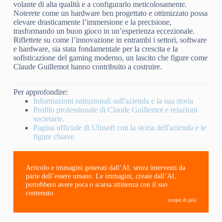
volante di alta qualità e a configurarlo meticolosamente.
Noterete come un hardware ben progettato e ottimizzato possa
elevare drasticamente l’immersione e la precisione,
trasformando un buon gioco in un’esperienza eccezionale.
Riflettete su come l’innovazione in entrambi i settori, software
e hardware, sia stata fondamentale per la crescita e la
sofisticazione del gaming moderno, un lascito che figure come
Claude Guillemot hanno contribuito a costruire.
Per approfondire:
Informazioni istituzionali sull'azienda e la sua storia
Profilo professionale di Claude Guillemot e relazioni
societarie.
Pagina ufficiale di Ubisoft con la storia dell'azienda e le
figure chiave.
Articolo e immagini generati dall’AI, senza interventi da
parte dell’essere umano. Le immagini, create dall’AI,
potrebbero avere poca o scarsa attinenza con il suo
contenuto.
(scopri di più)