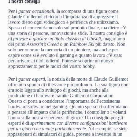
I nostri consigli
Per i
gamer occasionali
, la scomparsa di una figura come
Claude Guillemot ci ricorda l’importanza di apprezzare il
lavoro dietro ogni videogioco e periferica che utilizziamo.
Spesso ci concentriamo solo sul prodotto finale, ma dietro c’è
una storia di persone, innovazioni e sfide. Il nostro consiglio è
di
provare a giocare un titolo classico di Ubisoft
, magari uno
dei primi
Assassin’s Creed
o un
Rainbow Six
più datato. Non
solo per onorare la memoria di un pioniere, ma anche per
capire come si è evoluto il gaming e quanto lavoro c’è stato
per arrivare ai titoli odierni. Potreste scoprire un nuovo
apprezzamento per le radici del vostro hobby.
Per i
gamer esperti
, la notizia della morte di Claude Guillemot
offre uno spunto di riflessione più profondo. La sua figura non
era solo legata allo sviluppo di giochi, ma anche alla
produzione di hardware tramite Guillemot Corporation.
Questo ci porta a considerare l’importanza dell’ecosistema
hardware-software nel gaming. Quanto spesso ci soffermiamo
a pensare all’impatto che le periferiche, i controller o i volanti
hanno sulla nostra esperienza di gioco? Un consiglio per gli
esperti è di
sperimentare con diverse configurazioni hardware
per un gioco che amate particolarmente
. Ad esempio, se siete
appassionati di simulatori di guida, provate a investire in un