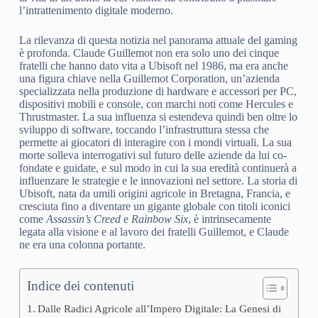
l’intrattenimento digitale moderno.
La rilevanza di questa notizia nel panorama attuale del gaming
è profonda. Claude Guillemot non era solo uno dei cinque
fratelli che hanno dato vita a Ubisoft nel 1986, ma era anche
una figura chiave nella Guillemot Corporation, un’azienda
specializzata nella produzione di hardware e accessori per PC,
dispositivi mobili e console, con marchi noti come Hercules e
Thrustmaster. La sua influenza si estendeva quindi ben oltre lo
sviluppo di software, toccando l’infrastruttura stessa che
permette ai giocatori di interagire con i mondi virtuali. La sua
morte solleva interrogativi sul futuro delle aziende da lui co-
fondate e guidate, e sul modo in cui la sua eredità continuerà a
influenzare le strategie e le innovazioni nel settore. La storia di
Ubisoft, nata da umili origini agricole in Bretagna, Francia, e
cresciuta fino a diventare un gigante globale con titoli iconici
come
Assassin’s Creed
e
Rainbow Six
, è intrinsecamente
legata alla visione e al lavoro dei fratelli Guillemot, e Claude
ne era una colonna portante.
Indice dei contenuti
Dalle Radici Agricole all’Impero Digitale: La Genesi di