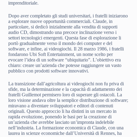
imprenditoriale.
Dopo aver completato gli studi universitari, i fratelli iniziarono
a esplorare nuove opportunità commerciali. Claude, in
particolare, si dedicò inizialmente alla vendita di supporti
audio CD, dimostrando una precoce inclinazione verso i
settori tecnologici emergenti. Questa fase di esplorazione li
portò gradualmente verso il mondo dei computer e del
software, e infine, ai videogiochi. Il 28 marzo 1986, i fratelli
fondarono Ubi Soft Entertainment, un nome scelto per
evocare l’idea di un software “ubiquitario”. L’obiettivo era
chiaro: creare un’azienda che potesse raggiungere un vasto
pubblico con prodotti software innovativi.
La transizione dall’agricoltura ai videogiochi non fu priva di
sfide, ma la determinazione e la capacità di adattamento dei
fratelli Guillemot permisero loro di superare gli ostacoli. La
loro visione andava oltre la semplice distribuzione di software;
miravano a diventare sviluppatori e editori di contenuti
originali. Questo approccio li ha distinti in un mercato in
rapida evoluzione, ponendo le basi per la creazione di
un’azienda che avrebbe lasciato un’impronta indelebile
nell’industria. La formazione economica di Claude, con una
laurea in scienze economiche dall’Università di Rennes, ha