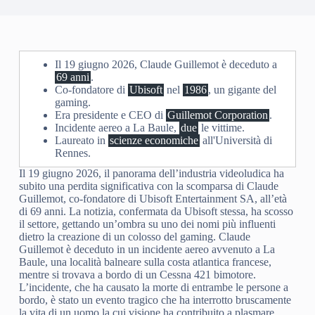
Il 19 giugno 2026, Claude Guillemot è deceduto a
69 anni
.
Co-fondatore di
Ubisoft
nel
1986
, un gigante del
gaming.
Era presidente e CEO di
Guillemot Corporation
.
Incidente aereo a La Baule,
due
le vittime.
Laureato in
scienze economiche
all'Università di
Rennes.
Il 19 giugno 2026, il panorama dell’industria videoludica ha
subito una perdita significativa con la scomparsa di Claude
Guillemot, co-fondatore di Ubisoft Entertainment SA, all’età
di 69 anni. La notizia, confermata da Ubisoft stessa, ha scosso
il settore, gettando un’ombra su uno dei nomi più influenti
dietro la creazione di un colosso del gaming. Claude
Guillemot è deceduto in un incidente aereo avvenuto a La
Baule, una località balneare sulla costa atlantica francese,
mentre si trovava a bordo di un Cessna 421 bimotore.
L’incidente, che ha causato la morte di entrambe le persone a
bordo, è stato un evento tragico che ha interrotto bruscamente
la vita di un uomo la cui visione ha contribuito a plasmare