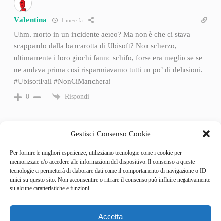
Valentina
1 mese fa
Uhm, morto in un incidente aereo? Ma non è che ci stava
scappando dalla bancarotta di Ubisoft? Non scherzo,
ultimamente i loro giochi fanno schifo, forse era meglio se se
ne andava prima così risparmiavamo tutti un po’ di delusioni.
#UbisoftFail #NonCiMancherai
Rispondi
0
Gestisci Consenso Cookie
Per fornire le migliori esperienze, utilizziamo tecnologie come i cookie per
memorizzare e/o accedere alle informazioni del dispositivo. Il consenso a queste
tecnologie ci permetterà di elaborare dati come il comportamento di navigazione o ID
unici su questo sito. Non acconsentire o ritirare il consenso può influire negativamente
su alcune caratteristiche e funzioni.
Accetta
Categories