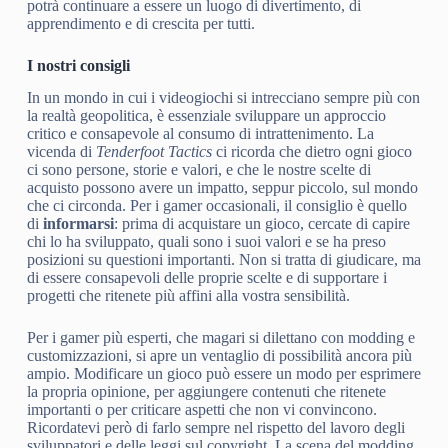
potrà continuare a essere un luogo di divertimento, di
apprendimento e di crescita per tutti.
I nostri consigli
In un mondo in cui i videogiochi si intrecciano sempre più con
la realtà geopolitica, è essenziale sviluppare un approccio
critico e consapevole al consumo di intrattenimento. La
vicenda di
Tenderfoot Tactics
ci ricorda che dietro ogni gioco
ci sono persone, storie e valori, e che le nostre scelte di
acquisto possono avere un impatto, seppur piccolo, sul mondo
che ci circonda. Per i gamer occasionali, il consiglio è quello
di
informarsi
: prima di acquistare un gioco, cercate di capire
chi lo ha sviluppato, quali sono i suoi valori e se ha preso
posizioni su questioni importanti. Non si tratta di giudicare, ma
di essere consapevoli delle proprie scelte e di supportare i
progetti che ritenete più affini alla vostra sensibilità.
Per i gamer più esperti, che magari si dilettano con modding e
customizzazioni, si apre un ventaglio di possibilità ancora più
ampio. Modificare un gioco può essere un modo per esprimere
la propria opinione, per aggiungere contenuti che ritenete
importanti o per criticare aspetti che non vi convincono.
Ricordatevi però di farlo sempre nel rispetto del lavoro degli
sviluppatori e delle leggi sul copyright. La scena del modding