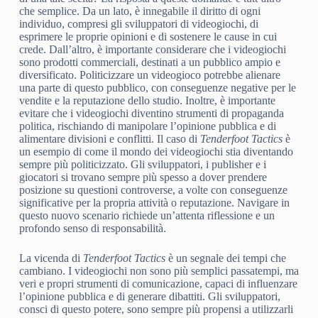
che semplice. Da un lato, è innegabile il diritto di ogni
individuo, compresi gli sviluppatori di videogiochi, di
esprimere le proprie opinioni e di sostenere le cause in cui
crede. Dall’altro, è importante considerare che i videogiochi
sono prodotti commerciali, destinati a un pubblico ampio e
diversificato. Politicizzare un videogioco potrebbe alienare
una parte di questo pubblico, con conseguenze negative per le
vendite e la reputazione dello studio. Inoltre, è importante
evitare che i videogiochi diventino strumenti di propaganda
politica, rischiando di manipolare l’opinione pubblica e di
alimentare divisioni e conflitti. Il caso di
Tenderfoot Tactics
è
un esempio di come il mondo dei videogiochi stia diventando
sempre più politicizzato. Gli sviluppatori, i publisher e i
giocatori si trovano sempre più spesso a dover prendere
posizione su questioni controverse, a volte con conseguenze
significative per la propria attività o reputazione. Navigare in
questo nuovo scenario richiede un’attenta riflessione e un
profondo senso di responsabilità.
La vicenda di
Tenderfoot Tactics
è un segnale dei tempi che
cambiano. I videogiochi non sono più semplici passatempi, ma
veri e propri strumenti di comunicazione, capaci di influenzare
l’opinione pubblica e di generare dibattiti. Gli sviluppatori,
consci di questo potere, sono sempre più propensi a utilizzarli