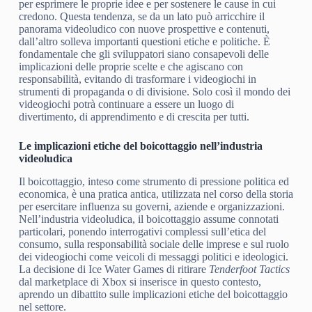
per esprimere le proprie idee e per sostenere le cause in cui
credono. Questa tendenza, se da un lato può arricchire il
panorama videoludico con nuove prospettive e contenuti,
dall’altro solleva importanti questioni etiche e politiche. È
fondamentale che gli sviluppatori siano consapevoli delle
implicazioni delle proprie scelte e che agiscano con
responsabilità, evitando di trasformare i videogiochi in
strumenti di propaganda o di divisione. Solo così il mondo dei
videogiochi potrà continuare a essere un luogo di
divertimento, di apprendimento e di crescita per tutti.
Le implicazioni etiche del boicottaggio nell’industria
videoludica
Il boicottaggio, inteso come strumento di pressione politica ed
economica, è una pratica antica, utilizzata nel corso della storia
per esercitare influenza su governi, aziende e organizzazioni.
Nell’industria videoludica, il boicottaggio assume connotati
particolari, ponendo interrogativi complessi sull’etica del
consumo, sulla responsabilità sociale delle imprese e sul ruolo
dei videogiochi come veicoli di messaggi politici e ideologici.
La decisione di Ice Water Games di ritirare
Tenderfoot Tactics
dal marketplace di Xbox si inserisce in questo contesto,
aprendo un dibattito sulle implicazioni etiche del boicottaggio
nel settore.