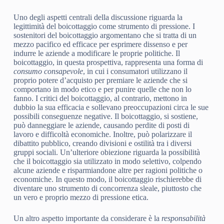
Uno degli aspetti centrali della discussione riguarda la
legittimità del boicottaggio come strumento di pressione. I
sostenitori del boicottaggio argomentano che si tratta di un
mezzo pacifico ed efficace per esprimere dissenso e per
indurre le aziende a modificare le proprie politiche. Il
boicottaggio, in questa prospettiva, rappresenta una forma di
consumo consapevole
, in cui i consumatori utilizzano il
proprio potere d’acquisto per premiare le aziende che si
comportano in modo etico e per punire quelle che non lo
fanno. I critici del boicottaggio, al contrario, mettono in
dubbio la sua efficacia e sollevano preoccupazioni circa le sue
possibili conseguenze negative. Il boicottaggio, si sostiene,
può danneggiare le aziende, causando perdite di posti di
lavoro e difficoltà economiche. Inoltre, può polarizzare il
dibattito pubblico, creando divisioni e ostilità tra i diversi
gruppi sociali. Un’ulteriore obiezione riguarda la possibilità
che il boicottaggio sia utilizzato in modo selettivo, colpendo
alcune aziende e risparmiandone altre per ragioni politiche o
economiche. In questo modo, il boicottaggio rischierebbe di
diventare uno strumento di concorrenza sleale, piuttosto che
un vero e proprio mezzo di pressione etica.
Un altro aspetto importante da considerare è la
responsabilità