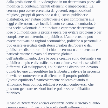
dalla proibizione di un videogioco in un determinato paese alla
modifica di contenuti ritenuti offensivi o inappropriati. La
censura può essere esercitata da governi, organizzazioni
religiose, gruppi di pressione o dagli stessi publisher e
distributori, per evitare controversie o per conformarsi alle
leggi e alle normative locali. L’auto-censura, al contrario, è
una scelta volontaria di rinunciare a esprimere determinate
idee o di modificare la propria opera per evitare problemi o per
compiacere un determinato pubblico. L’auto-censura può
essere motivata da ragioni economiche, politiche o personali, e
può essere esercitata dagli stessi creatori dell’opera o dai
publisher e distributori. Il rischio di censura o auto-censura è
particolarmente elevato nel mercato globale
dell’intrattenimento, dove le opere creative sono destinate a un
pubblico ampio e diversificato, con culture, valori e sensibilità
differenti. Gli sviluppatori, i publisher e i distributori devono
quindi trovare un equilibrio tra la libertà creativa e la necessità
di evitare controversie o di offendere il proprio pubblico.
Questo equilibrio è particolarmente delicato quando si
affrontano temi politici, religiosi o sociali controversi, che
possono generare reazioni forti e polarizzare il dibattito
pubblico.
Il caso di
Tenderfoot Tactics
evidenzia come il rischio di auto-
censura possa influenzare le scelte degli sviluppatori di