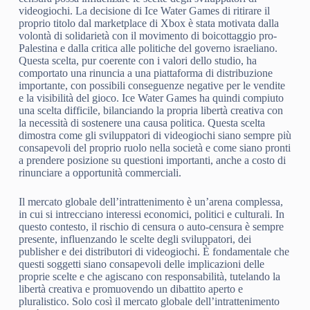
videogiochi. La decisione di Ice Water Games di ritirare il
proprio titolo dal marketplace di Xbox è stata motivata dalla
volontà di solidarietà con il movimento di boicottaggio pro-
Palestina e dalla critica alle politiche del governo israeliano.
Questa scelta, pur coerente con i valori dello studio, ha
comportato una rinuncia a una piattaforma di distribuzione
importante, con possibili conseguenze negative per le vendite
e la visibilità del gioco. Ice Water Games ha quindi compiuto
una scelta difficile, bilanciando la propria libertà creativa con
la necessità di sostenere una causa politica. Questa scelta
dimostra come gli sviluppatori di videogiochi siano sempre più
consapevoli del proprio ruolo nella società e come siano pronti
a prendere posizione su questioni importanti, anche a costo di
rinunciare a opportunità commerciali.
Il mercato globale dell’intrattenimento è un’arena complessa,
in cui si intrecciano interessi economici, politici e culturali. In
questo contesto, il rischio di censura o auto-censura è sempre
presente, influenzando le scelte degli sviluppatori, dei
publisher e dei distributori di videogiochi. È fondamentale che
questi soggetti siano consapevoli delle implicazioni delle
proprie scelte e che agiscano con responsabilità, tutelando la
libertà creativa e promuovendo un dibattito aperto e
pluralistico. Solo così il mercato globale dell’intrattenimento