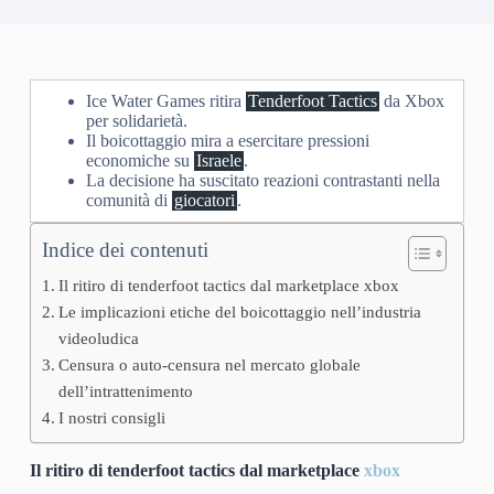
Ice Water Games ritira
Tenderfoot Tactics
da Xbox
per solidarietà.
Il boicottaggio mira a esercitare pressioni
economiche su
Israele
.
La decisione ha suscitato reazioni contrastanti nella
comunità di
giocatori
.
Indice dei contenuti
Il ritiro di tenderfoot tactics dal marketplace xbox
Le implicazioni etiche del boicottaggio nell’industria
videoludica
Censura o auto-censura nel mercato globale
dell’intrattenimento
I nostri consigli
Il ritiro di tenderfoot tactics dal marketplace
xbox