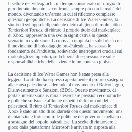
Il settore dei videogiochi, un tempo considerato un rifugio di
puro intrattenimento, si confronta sempre più con le realtà del
mondo, diventando un’arena in cui si riflettono complesse
questioni geopolitiche. La decisione di Ice Water Games, lo
studio di sviluppo indipendente dietro al gioco di ruolo tattico
Tenderfoot Tactics
, di ritirare il proprio titolo dal marketplace
di Xbox, rappresenta una svolta significativa in questo
scenario in evoluzione. La mossa, compiuta in solidarietà con
il movimento di boicottaggio pro-Palestina, ha scosso le
fondamenta dell’industria, sollevando interrogativi cruciali sul
ruolo degli sviluppatori, sulla libertà di espressione e sulle
responsabilità etiche delle aziende in un contesto globale.
La decisione di Ice Water Games non è stata presa alla
leggera. Lo studio ha espresso apertamente il proprio sostegno
alla causa palestinese, aderendo al movimento di Boicottaggio,
Disinvestimento e Sanzioni (BDS). Questo movimento, di
portata internazionale, mira a esercitare pressioni economiche
e politiche su Israele affinché rispetti i diritti umani dei
palestinesi. Il ritiro di
Tenderfoot Tactics
dal marketplace di
Xbox è stato un atto di solidarietà con questo movimento, una
dichiarazione forte contro le politiche del governo israeliano e
a sostegno del popolo palestinese. La scelta di rimuovere il
gioco dalla piattaforma Microsoft è arrivata in risposta alla