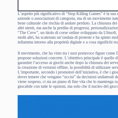
L’aspetto più significativo di “Stop Killing Games” è la sua
aziende o associazioni di categoria, ma di un movimento nato da
bene culturale che rischia di andare perduto. La chiusura dei 
altri utenti, ma anche la perdita di progressi, personalizzazio
“The Crew”, un titolo di corse online sviluppato da Ubisoft,
molti altri, ha scatenato un’ondata di proteste e ha spinto mo
infiamma intorno alla proprietà digitale e a cosa significhi 
Il movimento, che ha visto tra i suoi portavoce figure come D
propone soluzioni concrete. L’obiettivo principale è quello d
garantire l’accesso ai giochi anche dopo la chiusura dei serv
la creazione di versioni offline, la possibilità di utilizzare s
L’importante, secondo i promotori dell’iniziativa, è che i gio
dover temere che vengano “uccisi” da decisioni unilaterali 
viene sospeso, ci sia un piano di fine vita che lo mantenga
giocabile con tutte le opzioni, ma solo che il nucleo del gioc