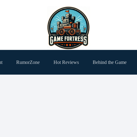
ht
RumorZone
Hot Reviews
Behind the Game