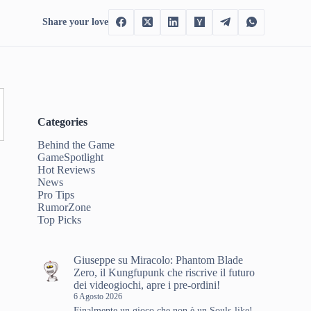
Share your love
Categories
Behind the Game
GameSpotlight
Hot Reviews
News
Pro Tips
RumorZone
Top Picks
Giuseppe
su
Miracolo: Phantom Blade
Zero, il Kungfupunk che riscrive il futuro
dei videogiochi, apre i pre-ordini!
6 Agosto 2026
Finalmente un gioco che non è un Souls-like!