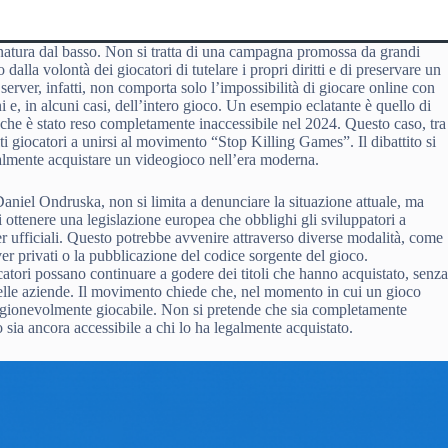
 natura dal basso. Non si tratta di una campagna promossa da grandi
lla volontà dei giocatori di tutelare i propri diritti e di preservare un
server, infatti, non comporta solo l’impossibilità di giocare online con
ni e, in alcuni casi, dell’intero gioco. Un esempio eclatante è quello di
 che è stato reso completamente inaccessibile nel 2024. Questo caso, tra
lti giocatori a unirsi al movimento “Stop Killing Games”. Il dibattito si
realmente acquistare un videogioco nell’era moderna.
aniel Ondruska, non si limita a denunciare la situazione attuale, ma
i ottenere una legislazione europea che obblighi gli sviluppatori a
er ufficiali. Questo potrebbe avvenire attraverso diverse modalità, come
erver privati o la pubblicazione del codice sorgente del gioco.
catori possano continuare a godere dei titoli che hanno acquistato, senz
delle aziende. Il movimento chiede che, nel momento in cui un gioco
 ragionevolmente giocabile. Non si pretende che sia completamente
o sia ancora accessibile a chi lo ha legalmente acquistato.