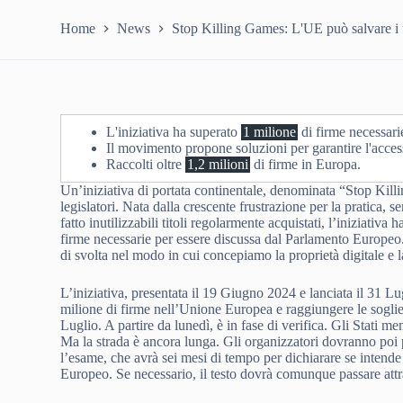
Home
News
Stop Killing Games: L'UE può salvare i 
L'iniziativa ha superato
1 milione
di firme necessari
Il movimento propone soluzioni per garantire l'access
Raccolti oltre
1,2 milioni
di firme in Europa.
Un’iniziativa di portata continentale, denominata “Stop Killi
legislatori. Nata dalla crescente frustrazione per la pratica, s
fatto inutilizzabili titoli regolarmente acquistati, l’iniziati
firme necessarie per essere discussa dal Parlamento Europeo.
di svolta nel modo in cui concepiamo la proprietà digitale e
L’iniziativa, presentata il 19 Giugno 2024 e lanciata il 31 L
milione di firme nell’Unione Europea e raggiungere le soglie 
Luglio. A partire da lunedì, è in fase di verifica. Gli Stati m
Ma la strada è ancora lunga. Gli organizzatori dovranno poi
l’esame, che avrà sei mesi di tempo per dichiarare se intende
Europeo. Se necessario, il testo dovrà comunque passare attra