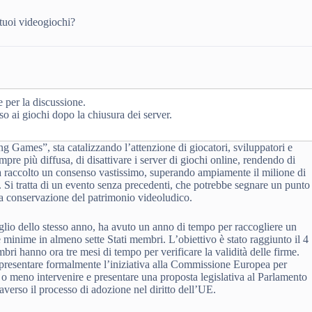
tuoi videogiochi?
e per la discussione.
o ai giochi dopo la chiusura dei server.
ng Games”, sta catalizzando l’attenzione di giocatori, sviluppatori e
empre più diffusa, di disattivare i server di giochi online, rendendo di
va ha raccolto un consenso vastissimo, superando ampiamente il milione di
 Si tratta di un evento senza precedenti, che potrebbe segnare un punto
 la conservazione del patrimonio videoludico.
uglio dello stesso anno, ha avuto un anno di tempo per raccogliere un
minime in almeno sette Stati membri. L’obiettivo è stato raggiunto il 4
embri hanno ora tre mesi di tempo per verificare la validità delle firme.
 presentare formalmente l’iniziativa alla Commissione Europea per
 o meno intervenire e presentare una proposta legislativa al Parlamento
verso il processo di adozione nel diritto dell’UE.