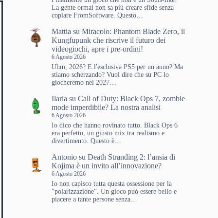
La gente ormai non sa più creare sfide senza
copiare FromSoftware. Questo…
Mattia
su
Miracolo: Phantom Blade Zero, il
Kungfupunk che riscrive il futuro dei
videogiochi, apre i pre-ordini!
6 Agosto 2026
Uhm, 2026? E l'esclusiva PS5 per un anno? Ma
stiamo scherzando? Vuol dire che su PC lo
giocheremo nel 2027…
Ilaria
su
Call of Duty: Black Ops 7, zombie
mode imperdibile? La nostra analisi
6 Agosto 2026
Io dico che hanno rovinato tutto. Black Ops 6
era perfetto, un giusto mix tra realismo e
divertimento. Questo è…
Antonio
su
Death Stranding 2: l’ansia di
Kojima è un invito all’innovazione?
6 Agosto 2026
Io non capisco tutta questa ossessione per la
"polarizzazione". Un gioco può essere bello e
piacere a tante persone senza…