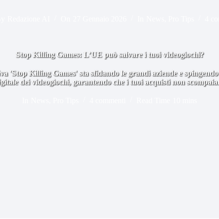
y
Redazione AI
On
27 Gennaio 2026
In
News
,
Pro Tips
4 c
Stop Killing Games: L’UE può salvare i tuoi videogiochi?
iva 'Stop Killing Games' sta sfidando le grandi aziende e spingendo l
gitale dei videogiochi, garantendo che i tuoi acquisti non scompaia
In
News
,
Pro Tips
4 commenti
Read Time
10 mins