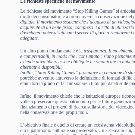
Le richieste specifiche del movimento
Le richieste del movimento “Stop Killing Games” si articolano 
diritti dei consumatori e a promuovere la conservazione del p
digitale
. Il movimento sostiene che l’acquisto di un videogioc
acquirente di un bene fisico, compreso il diritto di utilizzar
dovrebbero poter disattivare i server di gioco o rimuovere i ti
adeguate.
Un altro punto fondamentale è la
trasparenza
. Il movimento 
e comprensibili, in modo che i consumatori siano pienamente c
aziende dovrebbero essere obbligate a comunicare in anticipo 
alternative disponibili.
Inoltre, “Stop Killing Games” promuove la
creazione di sta
potrebbe avvenire attraverso la definizione di formati di file 
emulatori in grado di far funzionare i titoli più datati sulle 
Infine, il movimento chiede che le istituzioni europee ricono
volte a preservare questo patrimonio per le future generazioni
finanziamento di progetti di ricerca sulla storia dei videogioc
nella conservazione dei propri titoli.
L’obiettivo finale è quello di creare un ecosistema videoludico 
cui il patrimonio culturale sia preservato. Un sistema in cui,