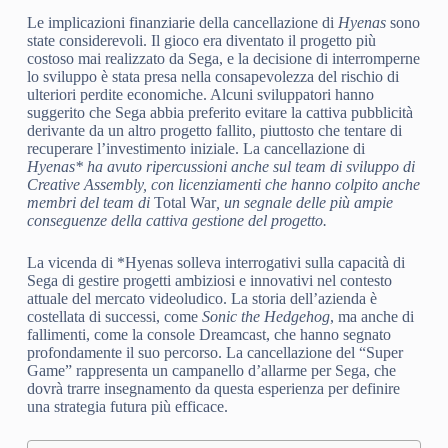
Le implicazioni finanziarie della cancellazione di
Hyenas
sono
state considerevoli. Il gioco era diventato il progetto più
costoso mai realizzato da Sega, e la decisione di interromperne
lo sviluppo è stata presa nella consapevolezza del rischio di
ulteriori perdite economiche. Alcuni sviluppatori hanno
suggerito che Sega abbia preferito evitare la cattiva pubblicità
derivante da un altro progetto fallito, piuttosto che tentare di
recuperare l’investimento iniziale. La cancellazione di
Hyenas* ha avuto ripercussioni anche sul team di sviluppo di
Creative Assembly, con licenziamenti che hanno colpito anche
membri del team di
Total War
, un segnale delle più ampie
conseguenze della cattiva gestione del progetto.
La vicenda di *Hyenas solleva interrogativi sulla capacità di
Sega di gestire progetti ambiziosi e innovativi nel contesto
attuale del mercato videoludico. La storia dell’azienda è
costellata di successi, come
Sonic the Hedgehog
, ma anche di
fallimenti, come la console Dreamcast, che hanno segnato
profondamente il suo percorso. La cancellazione del “Super
Game” rappresenta un campanello d’allarme per Sega, che
dovrà trarre insegnamento da questa esperienza per definire
una strategia futura più efficace.