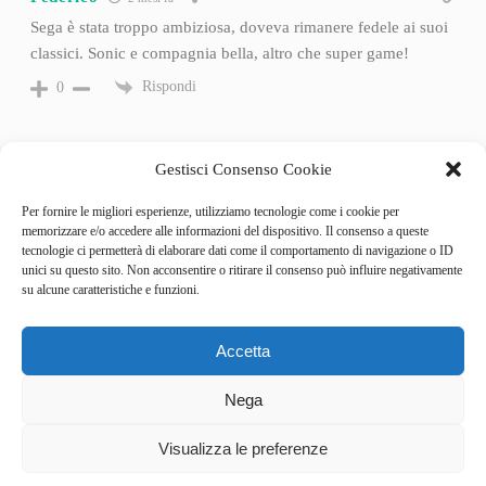
Sega è stata troppo ambiziosa, doveva rimanere fedele ai suoi
classici. Sonic e compagnia bella, altro che super game!
Rispondi
0
Gestisci Consenso Cookie
Per fornire le migliori esperienze, utilizziamo tecnologie come i cookie per
memorizzare e/o accedere alle informazioni del dispositivo. Il consenso a queste
tecnologie ci permetterà di elaborare dati come il comportamento di navigazione o ID
unici su questo sito. Non acconsentire o ritirare il consenso può influire negativamente
su alcune caratteristiche e funzioni.
Accetta
Categories
Behind the Game
Nega
GameSpotlight
Hot Reviews
4
News
Visualizza le preferenze
Pro Tips