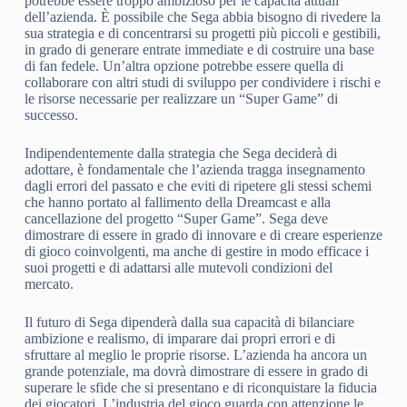
potrebbe essere troppo ambizioso per le capacità attuali
dell’azienda. È possibile che Sega abbia bisogno di rivedere la
sua strategia e di concentrarsi su progetti più piccoli e gestibili,
in grado di generare entrate immediate e di costruire una base
di fan fedele. Un’altra opzione potrebbe essere quella di
collaborare con altri studi di sviluppo per condividere i rischi e
le risorse necessarie per realizzare un “Super Game” di
successo.
Indipendentemente dalla strategia che Sega deciderà di
adottare, è fondamentale che l’azienda tragga insegnamento
dagli errori del passato e che eviti di ripetere gli stessi schemi
che hanno portato al fallimento della Dreamcast e alla
cancellazione del progetto “Super Game”. Sega deve
dimostrare di essere in grado di innovare e di creare esperienze
di gioco coinvolgenti, ma anche di gestire in modo efficace i
suoi progetti e di adattarsi alle mutevoli condizioni del
mercato.
Il futuro di Sega dipenderà dalla sua capacità di bilanciare
ambizione e realismo, di imparare dai propri errori e di
sfruttare al meglio le proprie risorse. L’azienda ha ancora un
grande potenziale, ma dovrà dimostrare di essere in grado di
superare le sfide che si presentano e di riconquistare la fiducia
dei giocatori. L’industria del gioco guarda con attenzione le