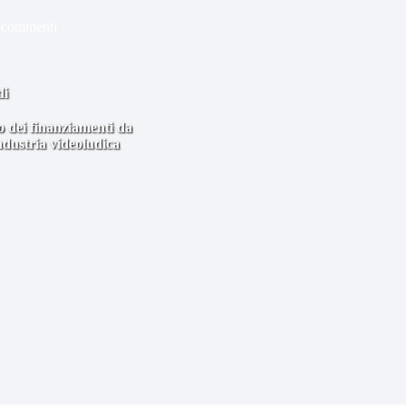
 commenti
di
ro dei finanziamenti da
ndustria videoludica