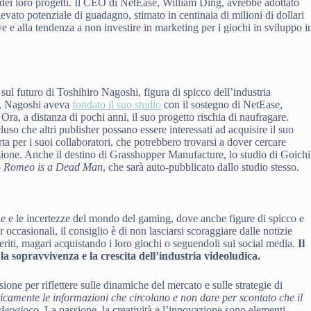
o dei loro progetti. Il CEO di NetEase, William Ding, avrebbe adottato
levato potenziale di guadagno, stimato in centinaia di milioni di dollari
ve e alla tendenza a non investire in marketing per i giochi in sviluppo i
 sul futuro di Toshihiro Nagoshi, figura di spicco dell’industria
, Nagoshi aveva
fondato il suo studio
con il sostegno di NetEase,
Ora, a distanza di pochi anni, il suo progetto rischia di naufragare.
uso che altri publisher possano essere interessati ad acquisire il suo
rta per i suoi collaboratori, che potrebbero trovarsi a dover cercare
zione. Anche il destino di Grasshopper Manufacture, lo studio di Goichi
o
Romeo is a Dead Man
, che sarà auto-pubblicato dallo studio stesso.
de e le incertezze del mondo del gaming, dove anche figure di spicco e
 occasionali, il consiglio è di non lasciarsi scoraggiare dalle notizie
feriti, magari acquistando i loro giochi o seguendoli sui social media.
Il
 sopravvivenza e la crescita dell’industria videoludica.
ione per riflettere sulle dinamiche del mercato e sulle strategie di
ticamente le informazioni che circolano e non dare per scontato che il
ideogioco.
La passione, la creatività e l’innovazione sono elementi