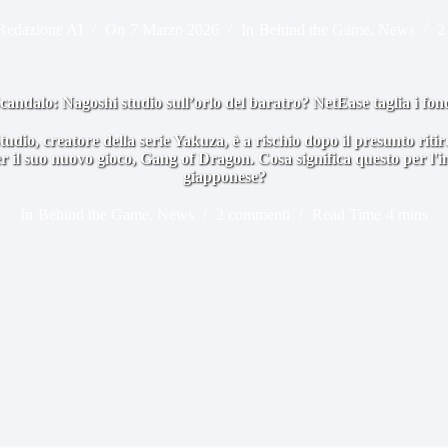
Redazione AI
On
7 Marzo 2026
In
Behind the Game
,
News
2
candalo: Nagoshi studio sull’orlo del baratro? NetEase taglia i fon
tudio, creatore della serie Yakuza, è a rischio dopo il presunto riti
r il suo nuovo gioco, Gang of Dragon. Cosa significa questo per l'i
giapponese?
In
Behind the Game
,
News
2 commenti
Read Time
4 mins