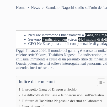
Home
News
Scandalo: Nagoshi studio sull'orlo del ba
NetEase interrompe i finanziamenti a
Gang of Drag
Servono
7 miliardi di yen
(circa
44,4 milioni di doll
CEO NetEase punta a titoli con potenziale di guada
Oggi, 7 marzo 2026, il mondo del gaming è scosso da notizie 
celebre serie Yakuza, Toshihiro Nagoshi. Le indiscrezioni, ri
chiusura imminente a causa di un presunto ritiro dei finanzia
Questa potenziale crisi solleva interrogativi sul panorama vi
aziende cinesi nel settore.
Indice dei contenuti
Il progetto Gang of Dragon a rischio
Le difficoltà di NetEase e le ripercussioni sull’industria
Il futuro di Toshihiro Nagoshi e dei suoi collaboratori
I nostri consigli