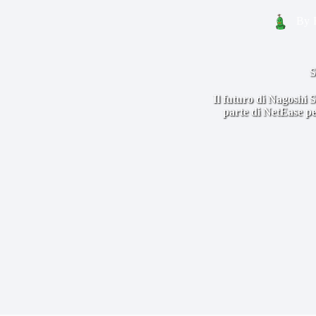
By
S
Il futuro di Nagoshi S
parte di NetEase pe