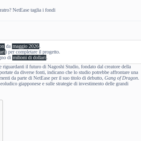
ratro? NetEase taglia i fondi
on
da
maggio 2026
.
ari
) per completare il progetto.
gno di
milioni di dollari
.
riguardanti il futuro di Nagoshi Studio, fondato dal creatore della
portate da diverse fonti, indicano che lo studio potrebbe affrontare una
menti da parte di NetEase per il suo titolo di debutto,
Gang of Dragon
.
deoludico giapponese e sulle strategie di investimento delle grandi