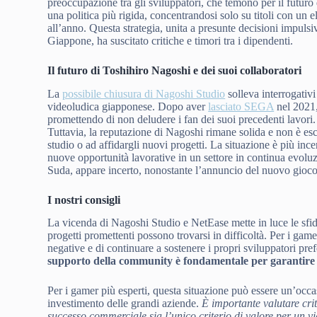
preoccupazione tra gli sviluppatori, che temono per il futur
una politica più rigida, concentrandosi solo su titoli con un e
all’anno. Questa strategia, unita a presunte decisioni impulsi
Giappone, ha suscitato critiche e timori tra i dipendenti.
Il futuro di Toshihiro Nagoshi e dei suoi collaboratori
La
possibile chiusura di Nagoshi Studio
solleva interrogativi
videoludica giapponese. Dopo aver
lasciato SEGA
nel 2021
promettendo di non deludere i fan dei suoi precedenti lavori. 
Tuttavia, la reputazione di Nagoshi rimane solida e non è escl
studio o ad affidargli nuovi progetti. La situazione è più ince
nuove opportunità lavorative in un settore in continua evolu
Suda, appare incerto, nonostante l’annuncio del nuovo gioc
I nostri consigli
La vicenda di Nagoshi Studio e NetEase mette in luce le sfi
progetti promettenti possono trovarsi in difficoltà. Per i gamer
negative e di continuare a sostenere i propri sviluppatori pre
supporto della community è fondamentale per garantire la
Per i gamer più esperti, questa situazione può essere un’occas
investimento delle grandi aziende.
È importante valutare cri
successo commerciale sia l’unico criterio di valore per un v