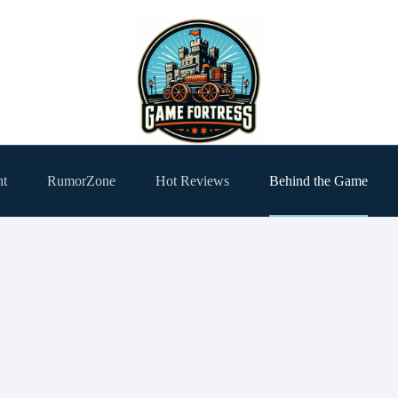
ht
RumorZone
Hot Reviews
Behind the Game