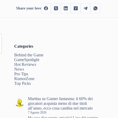
Share your love
Categories
Behind the Game
GameSpotlight
Hot Reviews
News
Pro Tips
RumorZone
Top Picks
Martina
su
Gamer fantasma: il 60% dei
giocatori acquista meno di due titoli
all’anno, ecco cosa cambia nel mercato
7 Agosto 2026
Ma cosa dice questo articolo? L'era del gaming