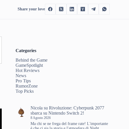
Share your love
Categories
Behind the Game
GameSpotlight
Hot Reviews
News
Pro Tips
RumorZone
Top Picks
Nicola
su
Rivoluzione: Cyberpunk 2077
sbarca su Nintendo Switch 2!
8 Agosto 2026
Ma chi se ne frega del frame rate! L'importante
è che ci sia la storia e l'atmosfera di Night