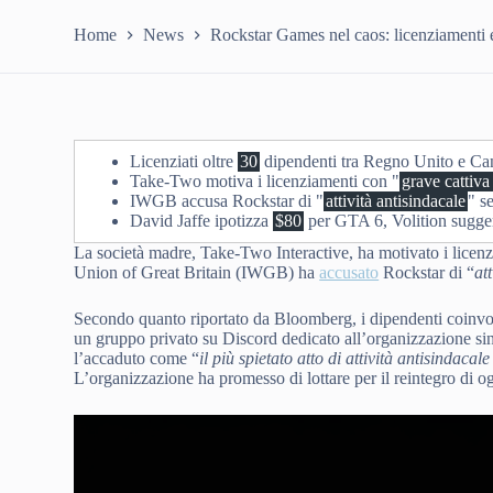
Home
News
Rockstar Games nel caos: licenziamenti e 
Licenziati oltre
30
dipendenti tra Regno Unito e C
Take-Two motiva i licenziamenti con "
grave cattiva
IWGB accusa Rockstar di "
attività antisindacale
" s
David Jaffe ipotizza
$80
per GTA 6, Volition sugge
La società madre, Take-Two Interactive, ha motivato i licen
Union of Great Britain (IWGB) ha
accusato
Rockstar di “
at
Secondo quanto riportato da Bloomberg, i dipendenti coinvolt
un gruppo privato su Discord dedicato all’organizzazione si
l’accaduto come “
il più spietato atto di attività antisindaca
L’organizzazione ha promesso di lottare per il reintegro di 