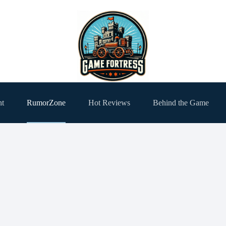
ht
RumorZone
Hot Reviews
Behind the Game