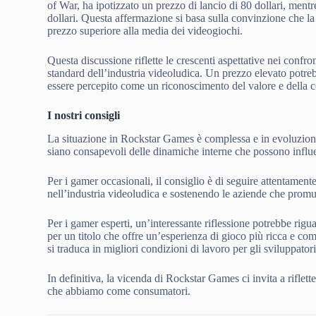
of War, ha ipotizzato un prezzo di lancio di 80 dollari, mentr
dollari. Questa affermazione si basa sulla convinzione che l
prezzo superiore alla media dei videogiochi.
Questa discussione riflette le crescenti aspettative nei confro
standard dell’industria videoludica. Un prezzo elevato potre
essere percepito come un riconoscimento del valore e della c
I nostri consigli
La situazione in Rockstar Games è complessa e in evoluzione. 
siano consapevoli delle dinamiche interne che possono influen
Per i gamer occasionali, il consiglio è di seguire attentament
nell’industria videoludica e sostenendo le aziende che prom
Per i gamer esperti, un’interessante riflessione potrebbe rigu
per un titolo che offre un’esperienza di gioco più ricca e 
si traduca in migliori condizioni di lavoro per gli sviluppator
In definitiva, la vicenda di Rockstar Games ci invita a riflett
che abbiamo come consumatori.