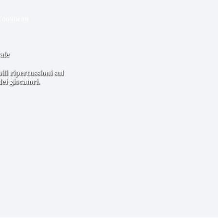
commenti
ale
li ripercussioni sul
ei giocatori.