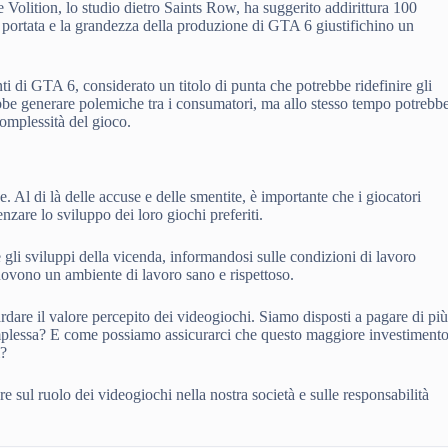
e Volition, lo studio dietro Saints Row, ha suggerito addirittura 100
a portata e la grandezza della produzione di GTA 6 giustifichino un
nti di GTA 6, considerato un titolo di punta che potrebbe ridefinire gli
bbe generare polemiche tra i consumatori, ma allo stesso tempo potrebb
omplessità del gioco.
Al di là delle accuse e delle smentite, è importante che i giocatori
zare lo sviluppo dei loro giochi preferiti.
e gli sviluppi della vicenda, informandosi sulle condizioni di lavoro
uovono un ambiente di lavoro sano e rispettoso.
ardare il valore percepito dei videogiochi. Siamo disposti a pagare di pi
complessa? E come possiamo assicurarci che questo maggiore investiment
i?
ere sul ruolo dei videogiochi nella nostra società e sulle responsabilità