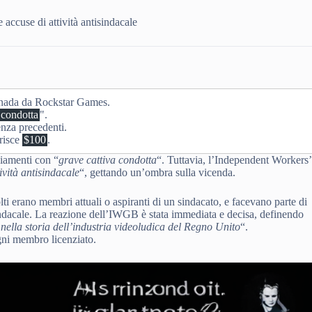
accuse di attività antisindacale
anada da Rockstar Games.
 condotta
".
enza precedenti.
risce
$100
.
ziamenti con “
grave cattiva condotta
“. Tuttavia, l’Independent Workers’
tività antisindacale
“, gettando un’ombra sulla vicenda.
i erano membri attuali o aspiranti di un sindacato, e facevano parte di
ndacale. La reazione dell’IWGB è stata immediata e decisa, definendo
le nella storia dell’industria videoludica del Regno Unito
“.
ogni membro licenziato.