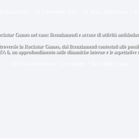
Redazione AI
On
1 Novembre 2025
In
News
,
RumorZone
4 
ckstar Games nel caos: licenziamenti e accuse di attività antisindac
roversie in Rockstar Games, dai licenziamenti contestati alle possibi
A 6, un approfondimento sulle dinamiche interne e le aspettative d
In
News
,
RumorZone
4 commenti
Read Time
3 mins