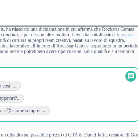
is, ha rilasciato una dichiarazione in cui afferma che Rockstar Games
a condotta
, e per nessun altro motivo. Lewis ha sottolineato
l’impegno
ità di carriera ai propri team creativi, basati su lavoro di squadra,
 clima lavorativo all’interno di Rockstar Games, soprattutto in un period
oni interne potrebbero avere ripercussioni sulla qualità e sui tempi di
così......
uppatori?...
... 🙄 Come sempre......
o un dibattito sul possibile prezzo di GTA 6. David Jaffe, creatore di Go