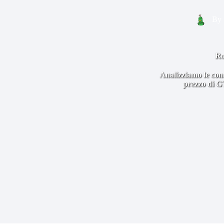
By
Ro
Analizziamo le cont
prezzo di GT