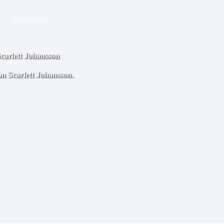
s
5 commenti
Scarlett Johansson
on Scarlett Johansson.