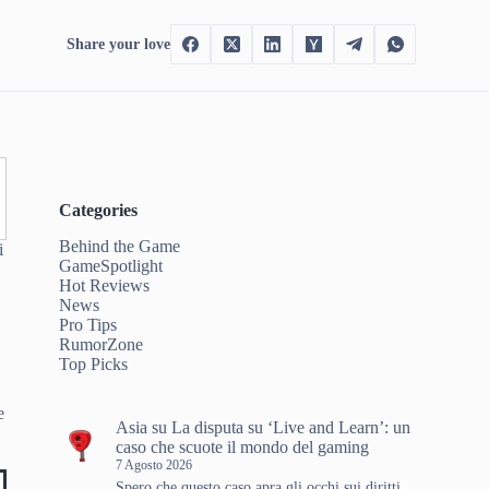
Share your love
Categories
Behind the Game
i
GameSpotlight
Hot Reviews
o
News
Pro Tips
RumorZone
Top Picks
e
Asia
su
La disputa su ‘Live and Learn’: un
caso che scuote il mondo del gaming
7 Agosto 2026
Spero che questo caso apra gli occhi sui diritti