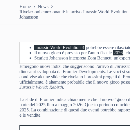
Home
News
Rivelazioni emozionanti: in arrivo Jurassic World Evolution 
Johansson
Jurassic World Evolution 3
potrebbe essere rilascia
Il nuovo gioco è previsto per l'anno fiscale
2026
, c
Scarlett Johansson interpreta Zora Bennett, un'espert
Emergono nuovi indizi che suggeriscono l’arrivo di
Jurassic
dinosauri sviluppata da Frontier Developments. Le voci si son
condivise alcune slide che rivelano i prossimi progetti di Fr
ufficialmente, è altamente probabile che il nuovo gioco possa
Jurassic World: Rebirth
.
La slide di Frontier indica chiaramente che il nuovo “gioco d
parte del 2025 fino a maggio 2026. Questo periodo coincide 
2025. La combinazione di questi due eventi potrebbe rappres
e le vendite.