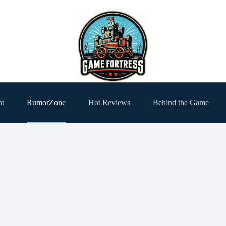
ht
RumorZone
Hot Reviews
Behind the Game