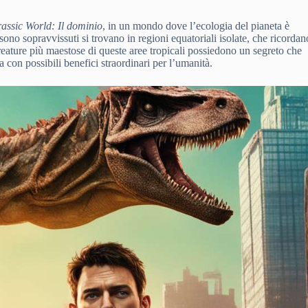
rassic World: Il dominio
, in un mondo dove l’ecologia del pianeta è
 sono sopravvissuti si trovano in regioni equatoriali isolate, che ricordan
reature più maestose di queste aree tropicali possiedono un segreto che
con possibili benefici straordinari per l’umanità.