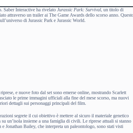
o. Saber Interactive ha rivelato
Jurassic Park: Survival
, un titolo di
elato attraverso un trailer ai The Game Awards dello scorso anno. Quest
 sull’universo di Jurassic Park e Jurassic World.
 riprese, e nuove foto dal set sono emerse online, mostrando Scarlett
sciato le prime immagini ufficiali alla fine del mese scorso, ma nuovi
ori dettagli sui personaggi principali del film.
zioni segrete il cui obiettivo è mettere al sicuro il materiale genetico
a su un’isola insieme a una famiglia di civili. Le riprese attuali si stanno
 Jonathan Bailey, che interpreta un paleontologo, sono stati visti