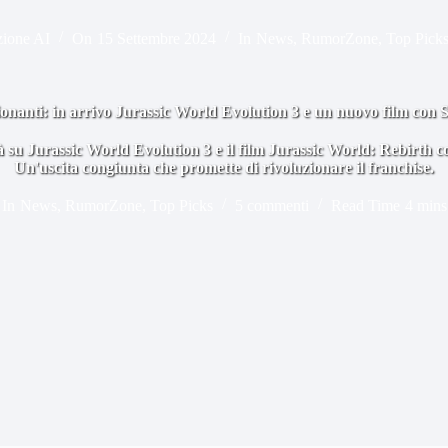
ione AI
On
15 Settembre 2024
In
News
,
RumorZone
,
Top Pick
onanti: in arrivo Jurassic World Evolution 3 e un nuovo film con 
tà su Jurassic World Evolution 3 e il film Jurassic World: Rebirth c
Un'uscita congiunta che promette di rivoluzionare il franchise.
In
News
,
RumorZone
,
Top Picks
5 commenti
Read Time
4 mins