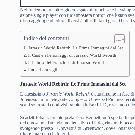
Nel frattempo, un altro gioco legato al franchise è in svilupp
azione single player con un’atmosfera horror, che è stato sv
titolo aggiunge ulteriore diversità all’offerta di giochi basati
Indice dei contenuti
Jurassic World Rebirth: Le Prime Immagini dal Set
Il Cast e i Personaggi di Jurassic World Rebirth
Il Futuro del Franchise di Jurassic World
I nostri consigli
Jurassic World Rebirth: Le Prime Immagini dal Set
L’attesissimo
Jurassic World Rebirth
è attualmente in fase di
Johansson in un elegante completo. Universal Pictures ha rila
scatti sono stati condivisi tramite UnBoxPHD, rivelando ulteri
Scarlett Johansson interpreta Zora Bennett, un’esperta di opera
dei dinosauri. Tuttavia, nel tentativo di farlo, rimarrà bloccat
svolgendo presso l’Università di Greenwich, dove Johansson e
girare una scena in interni.