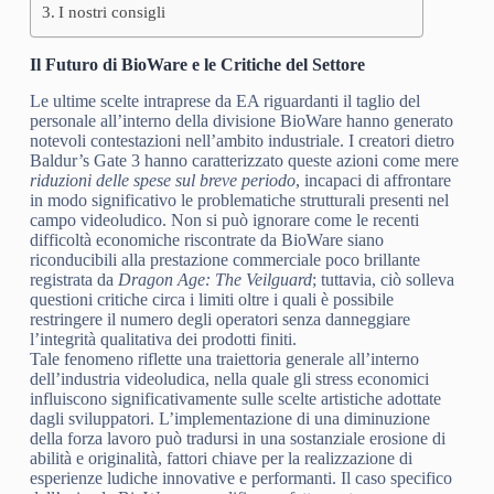
I nostri consigli
Il Futuro di BioWare e le Critiche del Settore
Le ultime scelte intraprese da EA riguardanti il taglio del
personale all’interno della divisione BioWare hanno generato
notevoli contestazioni nell’ambito industriale. I creatori dietro
Baldur’s Gate 3 hanno caratterizzato queste azioni come mere
riduzioni delle spese sul breve periodo
, incapaci di affrontare
in modo significativo le problematiche strutturali presenti nel
campo videoludico. Non si può ignorare come le recenti
difficoltà economiche riscontrate da BioWare siano
riconducibili alla prestazione commerciale poco brillante
registrata da
Dragon Age: The Veilguard
; tuttavia, ciò solleva
questioni critiche circa i limiti oltre i quali è possibile
restringere il numero degli operatori senza danneggiare
l’integrità qualitativa dei prodotti finiti.
Tale fenomeno riflette una traiettoria generale all’interno
dell’industria videoludica, nella quale gli stress economici
influiscono significativamente sulle scelte artistiche adottate
dagli sviluppatori. L’implementazione di una diminuzione
della forza lavoro può tradursi in una sostanziale erosione di
abilità e originalità, fattori chiave per la realizzazione di
esperienze ludiche innovative e performanti. Il caso specifico