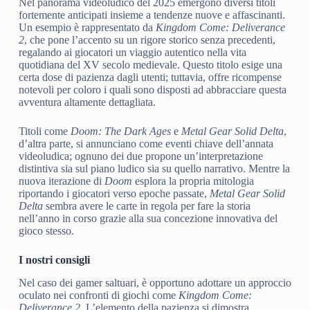
Nel panorama videoludico del 2025 emergono diversi titoli
fortemente anticipati insieme a tendenze nuove e affascinanti.
Un esempio è rappresentato da
Kingdom Come: Deliverance
2
, che pone l’accento su un rigore storico senza precedenti,
regalando ai giocatori un viaggio autentico nella vita
quotidiana del XV secolo medievale. Questo titolo esige una
certa dose di pazienza dagli utenti; tuttavia, offre ricompense
notevoli per coloro i quali sono disposti ad abbracciare questa
avventura altamente dettagliata.
Titoli come
Doom: The Dark Ages
e
Metal Gear Solid Delta
,
d’altra parte, si annunciano come eventi chiave dell’annata
videoludica; ognuno dei due propone un’interpretazione
distintiva sia sul piano ludico sia su quello narrativo. Mentre la
nuova iterazione di
Doom
esplora la propria mitologia
riportando i giocatori verso epoche passate,
Metal Gear Solid
Delta
sembra avere le carte in regola per fare la storia
nell’anno in corso grazie alla sua concezione innovativa del
gioco stesso.
I nostri consigli
Nel caso dei gamer saltuari, è opportuno adottare un approccio
oculato nei confronti di giochi come
Kingdom Come:
Deliverance 2
. L’elemento della pazienza si dimostra