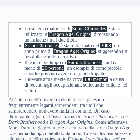
Lo schema dialogico di
Sonic Chronicles
è stato
utilizzato in
Dragon Age: Origins
, dimostrando
un'influenza tra i due titoli.
Sonic Chronicles
è stato rilasciato nel
2008
, un
anno prima di
Dragon Age: Origins
, suggerendo un
possibile scambio creativo.
Il team di sviluppo di
Sonic Chronicles
contava
meno di
20 persone
, un esempio di come piccole
squadre possano avere un grande impatto.
BioWare attualmente ha circa
100 membri
a causa
di recenti tagli occupazionali, sollevando critiche nel
settore.
All’interno dell’universo videoludico si palesano
frequentemente legami sorprendenti tra titoli che
sembrerebbero non avere nulla in comune. Un caso
illuminante riguarda l’associazione tra
Sonic Chronicles: The
Dark Brotherhood
e
Dragon Age: Origins
. Come affermava
Mark Darrah, già produttore esecutivo della serie Dragon Age,
lo schema dialogico adottato da
Sonic Chronicles
risulta essere
identico a quello impiegato in
Dragon Age: Origins
, sebbene