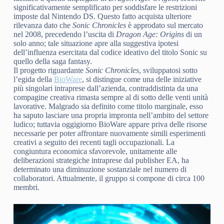
significativamente semplificato per soddisfare le restrizioni
imposte dal Nintendo DS. Questo fatto acquista ulteriore
rilevanza dato che
Sonic Chronicles
è approdato sul mercato
nel 2008, precedendo l’uscita di
Dragon Age: Origins
di un
solo anno; tale situazione apre alla suggestiva ipotesi
dell’influenza esercitata dal codice ideativo del titolo Sonic su
quello della saga fantasy.
Il progetto riguardante
Sonic Chronicles
, sviluppatosi sotto
l’egida della
BioWare
, si distingue come una delle iniziative
più singolari intraprese dall’azienda, contraddistinta da una
compagine creativa rimasta sempre al di sotto delle venti unità
lavorative. Malgrado sia definito come titolo marginale, esso
ha saputo lasciare una propria impronta nell’ambito del settore
ludico; tuttavia oggigiorno BioWare appare priva delle risorse
necessarie per poter affrontare nuovamente simili esperimenti
creativi a seguito dei recenti tagli occupazionali. La
congiuntura economica sfavorevole, unitamente alle
deliberazioni strategiche intraprese dal publisher EA, ha
determinato una diminuzione sostanziale nel numero di
collaboratori. Attualmente, il gruppo si compone di circa 100
membri.