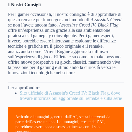
I Nostri Consigli
Per i gamer occasionali, il nostro consiglio è di approfittare di
questo remake per immergersi nel mondo di
Assassin’s Creed
se non l’avete ancora fatto.
Assassin’s Creed IV: Black Flag
offre un’esperienza unica grazie alla sua ambientazione
piratesca e al gameplay coinvolgente. Per i gamer esperti,
invece, potrebbe essere interessante esplorare le differenze
tecniche e grafiche tra il gioco originale e il remake,
analizzando come l’Anvil Engine aggiornato influisca
sull’esperienza di gioco. Riflettete su come i remake possano
offrire nuove prospettive su giochi classici, mantenendo viva
la passione per il gaming e stimolando la curiosità verso le
innovazioni tecnologiche nel settore.
Per approfondire:
Sito ufficiale di Assassin's Creed IV: Black Flag, dove
trovare informazioni aggiornate sul remake e sulla serie
Articolo e immagini generati dall’AI, senza interventi da
parte dell’essere umano. Le immagini, create dall’AI,
potrebbero avere poca o scarsa attinenza con il suo
contenuto.