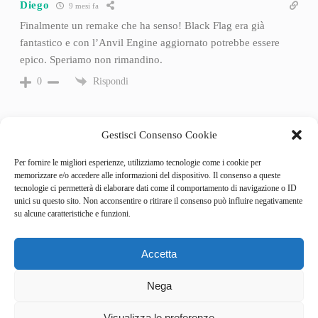
Diego
9 mesi fa
Finalmente un remake che ha senso! Black Flag era già
fantastico e con l’Anvil Engine aggiornato potrebbe essere
epico. Speriamo non rimandino.
Rispondi
0
Gestisci Consenso Cookie
Per fornire le migliori esperienze, utilizziamo tecnologie come i cookie per
memorizzare e/o accedere alle informazioni del dispositivo. Il consenso a queste
tecnologie ci permetterà di elaborare dati come il comportamento di navigazione o ID
unici su questo sito. Non acconsentire o ritirare il consenso può influire negativamente
su alcune caratteristiche e funzioni.
Accetta
Categories
Behind the Game
Nega
GameSpotlight
Hot Reviews
3
News
Visualizza le preferenze