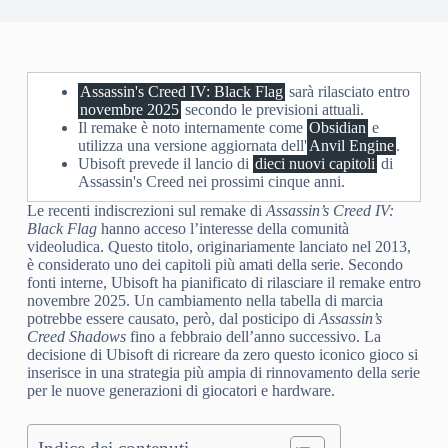
Assassin's Creed IV: Black Flag
sarà rilasciato entro
novembre 2025
secondo le previsioni attuali.
Il remake è noto internamente come
Obsidian
e
utilizza una versione aggiornata dell'
Anvil Engine
.
Ubisoft prevede il lancio di
dieci nuovi capitoli
di
Assassin's Creed nei prossimi cinque anni.
Le recenti indiscrezioni sul remake di
Assassin’s Creed IV:
Black Flag
hanno acceso l’interesse della comunità
videoludica. Questo titolo, originariamente lanciato nel 2013,
è considerato uno dei capitoli più amati della serie. Secondo
fonti interne, Ubisoft ha pianificato di rilasciare il remake entro
novembre 2025. Un cambiamento nella tabella di marcia
potrebbe essere causato, però, dal posticipo di
Assassin’s
Creed Shadows
fino a febbraio dell’anno successivo. La
decisione di Ubisoft di ricreare da zero questo iconico gioco si
inserisce in una strategia più ampia di rinnovamento della serie
per le nuove generazioni di giocatori e hardware.