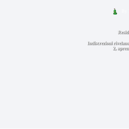
By
Resid
Indiscrezioni rivelano
2, apren