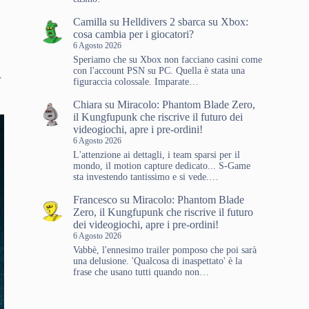
Camilla
su
Helldivers 2 sbarca su Xbox:
cosa cambia per i giocatori?
6 Agosto 2026
Speriamo che su Xbox non facciano casini come
a
con l'account PSN su PC. Quella è stata una
r
figuraccia colossale. Imparate…
Chiara
su
Miracolo: Phantom Blade Zero,
il Kungfupunk che riscrive il futuro dei
videogiochi, apre i pre-ordini!
6 Agosto 2026
L'attenzione ai dettagli, i team sparsi per il
mondo, il motion capture dedicato... S-Game
sta investendo tantissimo e si vede.…
Francesco
su
Miracolo: Phantom Blade
Zero, il Kungfupunk che riscrive il futuro
dei videogiochi, apre i pre-ordini!
6 Agosto 2026
Vabbè, l'ennesimo trailer pomposo che poi sarà
una delusione. 'Qualcosa di inaspettato' è la
frase che usano tutti quando non…