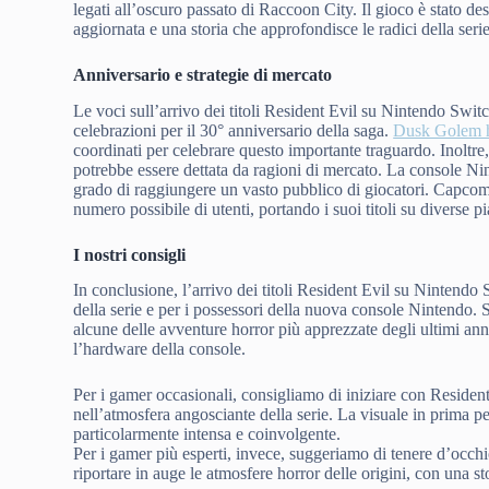
legati all’oscuro passato di Raccoon City. Il gioco è stato de
aggiornata e una storia che approfondisce le radici della serie
Anniversario e strategie di mercato
Le voci sull’arrivo dei titoli Resident Evil su Nintendo Switc
celebrazioni per il 30° anniversario della saga.
Dusk Golem h
coordinati per celebrare questo importante traguardo. Inoltre,
potrebbe essere dettata da ragioni di mercato. La console Nin
grado di raggiungere un vasto pubblico di giocatori. Capcom
numero possibile di utenti, portando i suoi titoli su diverse p
I nostri consigli
In conclusione, l’arrivo dei titoli Resident Evil su Nintendo
della serie e per i possessori della nuova console Nintendo. Se
alcune delle avventure horror più apprezzate degli ultimi ann
l’hardware della console.
Per i gamer occasionali, consigliamo di iniziare con Residen
nell’atmosfera angosciante della serie. La visuale in prima 
particolarmente intensa e coinvolgente.
Per i gamer più esperti, invece, suggeriamo di tenere d’occh
riportare in auge le atmosfere horror delle origini, con una s