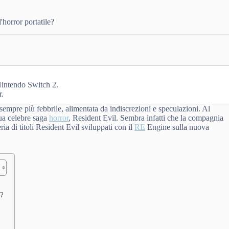
'horror portatile?
Nintendo Switch 2.
r.
sempre più febbrile, alimentata da indiscrezioni e speculazioni. Al
ua celebre saga
horror
, Resident Evil. Sembra infatti che la compagnia
eria di titoli Resident Evil sviluppati con il
RE
Engine sulla nuova
o?