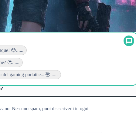
que! 😍......
e? 🤔......
del gaming portatile... 🤯......
o?
ssano. Nessuno spam, puoi disiscriverti in ogni