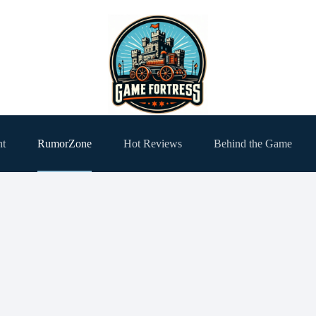
ht
RumorZone
Hot Reviews
Behind the Game