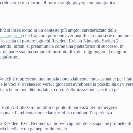
scritto come un ritorno all’horror single-player, con una grafica
.
h 2 si inseriscono in un contesto più ampio, caratterizzato dalle
a suggerito
che Capcom potrebbe aver pianificato una serie di annunci
 la scelta di portare i giochi Resident Evil su Nintendo Switch 2
tendo, infatti, si preannuncia come una piattaforma di successo, in
, da parte sua, ha sempre dimostrato di voler raggiungere il maggior
iattaforme.
 Switch 2 rappresenta una notizia potenzialmente entusiasmante per i fan
 le voci si rivelassero vere, i giocatori avrebbero la possibilità di viver
i anche in modalità portatile, con un’ottimizzazione specifica per
t Evil 7: Biohazard, un ottimo punto di partenza per immergersi
persona e l’ambientazione claustrofobica rendono l’esperienza
io Resident Evil: Requiem, il nuovo capitolo della saga che promette di
toria inedita e un gameplay rinnovato.