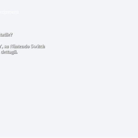
 commenti
atile?
em', su Nintendo Switch
dettagli.