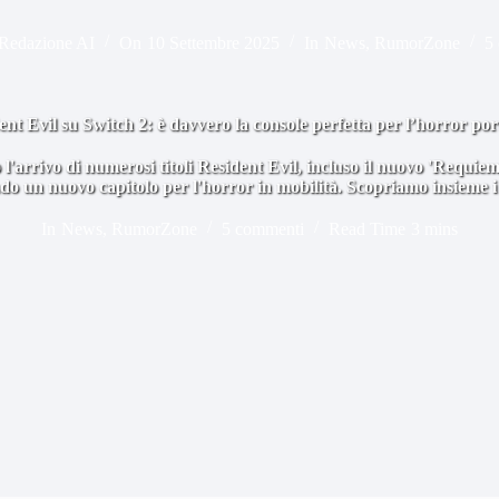
Redazione AI
On
10 Settembre 2025
In
News
,
RumorZone
5
ent Evil su Switch 2: è davvero la console perfetta per l’horror port
 l'arrivo di numerosi titoli Resident Evil, incluso il nuovo 'Requi
do un nuovo capitolo per l'horror in mobilità. Scopriamo insieme i 
In
News
,
RumorZone
5 commenti
Read Time
3 mins