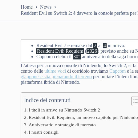
Home
News
Resident Evil su Switch 2: è davvero la console perfetta per l
Resident Evil 7 e remake dal
2
al
4
in arrivo.
Resident Evil: Requiem
(
2026
) previsto anche su 
Capcom celebra il
30°
anniversario della saga horro
L’attesa per la nuova console di Nintendo, lo Switch 2, si fa 
centro delle
ultime voci
di corridoio troviamo
Capcom
e la s
giapponese stia preparando il terreno
per portare l’intera libr
piattaforma ibrida di Nintendo.
Indice dei contenuti
I titoli in arrivo su Nintendo Switch 2
Resident Evil: Requiem, un nuovo capitolo per Nintend
Anniversario e strategie di mercato
I nostri consigli