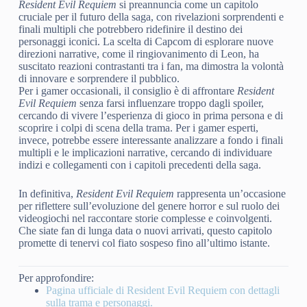
Resident Evil Requiem
si preannuncia come un capitolo
cruciale per il futuro della saga, con rivelazioni sorprendenti e
finali multipli che potrebbero ridefinire il destino dei
personaggi iconici. La scelta di Capcom di esplorare nuove
direzioni narrative, come il ringiovanimento di Leon, ha
suscitato reazioni contrastanti tra i fan, ma dimostra la volontà
di innovare e sorprendere il pubblico.
Per i gamer occasionali, il consiglio è di affrontare
Resident
Evil Requiem
senza farsi influenzare troppo dagli spoiler,
cercando di vivere l’esperienza di gioco in prima persona e di
scoprire i colpi di scena della trama. Per i gamer esperti,
invece, potrebbe essere interessante analizzare a fondo i finali
multipli e le implicazioni narrative, cercando di individuare
indizi e collegamenti con i capitoli precedenti della saga.
In definitiva,
Resident Evil Requiem
rappresenta un’occasione
per riflettere sull’evoluzione del genere horror e sul ruolo dei
videogiochi nel raccontare storie complesse e coinvolgenti.
Che siate fan di lunga data o nuovi arrivati, questo capitolo
promette di tenervi col fiato sospeso fino all’ultimo istante.
Per approfondire:
Pagina ufficiale di Resident Evil Requiem con dettagli
sulla trama e personaggi.