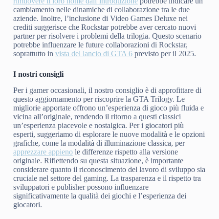
rimuovere il loro nome dall’introduzione
potrebbe indicare un
cambiamento nelle dinamiche di collaborazione tra le due
aziende. Inoltre, l’inclusione di Video Games Deluxe nei
crediti suggerisce che Rockstar potrebbe aver cercato nuovi
partner per risolvere i problemi della trilogia. Questo scenario
potrebbe influenzare le future collaborazioni di Rockstar,
soprattutto in
vista del lancio di GTA 6
previsto per il 2025.
I nostri consigli
Per i gamer occasionali, il nostro consiglio è di approfittare di
questo aggiornamento per riscoprire la GTA Trilogy. Le
migliorie apportate offrono un’esperienza di gioco più fluida e
vicina all’originale, rendendo il ritorno a questi classici
un’esperienza piacevole e nostalgica. Per i giocatori più
esperti, suggeriamo di esplorare le nuove modalità e le opzioni
grafiche, come la modalità di illuminazione classica, per
apprezzare appieno
le differenze rispetto alla versione
originale. Riflettendo su questa situazione, è importante
considerare quanto il riconoscimento del lavoro di sviluppo sia
cruciale nel settore del gaming. La trasparenza e il rispetto tra
sviluppatori e publisher possono influenzare
significativamente la qualità dei giochi e l’esperienza dei
giocatori.