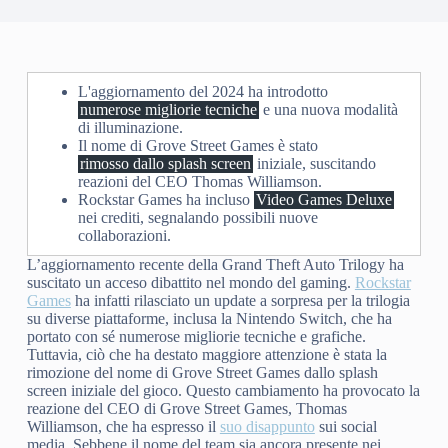
L'aggiornamento del 2024 ha introdotto
numerose migliorie tecniche
e una nuova modalità
di illuminazione.
Il nome di Grove Street Games è stato
rimosso dallo splash screen
iniziale, suscitando
reazioni del CEO Thomas Williamson.
Rockstar Games ha incluso
Video Games Deluxe
nei crediti, segnalando possibili nuove
collaborazioni.
L’aggiornamento recente della Grand Theft Auto Trilogy ha
suscitato un acceso dibattito nel mondo del gaming.
Rockstar
Games
ha infatti rilasciato un update a sorpresa per la trilogia
su diverse piattaforme, inclusa la Nintendo Switch, che ha
portato con sé numerose migliorie tecniche e grafiche.
Tuttavia, ciò che ha destato maggiore attenzione è stata la
rimozione del nome di Grove Street Games dallo splash
screen iniziale del gioco. Questo cambiamento ha provocato la
reazione del CEO di Grove Street Games, Thomas
Williamson, che ha espresso il
suo disappunto
sui social
media. Sebbene il nome del team sia ancora presente nei