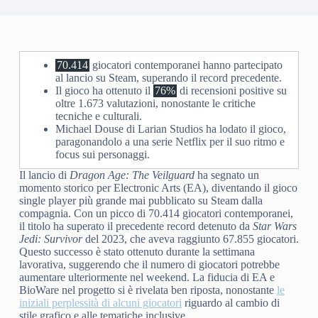
70.414
giocatori contemporanei hanno partecipato
al lancio su Steam, superando il record precedente.
Il gioco ha ottenuto il
76%
di recensioni positive su
oltre 1.673 valutazioni, nonostante le critiche
tecniche e culturali.
Michael Douse di Larian Studios ha lodato il gioco,
paragonandolo a una serie Netflix per il suo ritmo e
focus sui personaggi.
Il lancio di
Dragon Age: The Veilguard
ha segnato un
momento storico per Electronic Arts (EA), diventando il gioco
single player più grande mai pubblicato su Steam dalla
compagnia. Con un picco di 70.414 giocatori contemporanei,
il titolo ha superato il precedente record detenuto da
Star Wars
Jedi: Survivor
del 2023, che aveva raggiunto 67.855 giocatori.
Questo successo è stato ottenuto durante la settimana
lavorativa, suggerendo che il numero di giocatori potrebbe
aumentare ulteriormente nel weekend. La fiducia di EA e
BioWare nel progetto si è rivelata ben riposta, nonostante
le
iniziali perplessità di alcuni giocatori
riguardo al cambio di
stile grafico e alle tematiche inclusive.