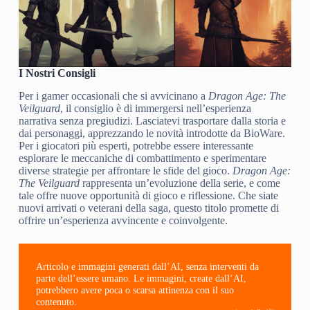
I Nostri Consigli
Per i gamer occasionali che si avvicinano a
Dragon Age: The
Veilguard
, il consiglio è di immergersi nell’esperienza
narrativa senza pregiudizi. Lasciatevi trasportare dalla storia e
dai personaggi, apprezzando le novità introdotte da BioWare.
Per i giocatori più esperti, potrebbe essere interessante
esplorare le meccaniche di combattimento e sperimentare
diverse strategie per affrontare le sfide del gioco.
Dragon Age:
The Veilguard
rappresenta un’evoluzione della serie, e come
tale offre nuove opportunità di gioco e riflessione. Che siate
nuovi arrivati o veterani della saga, questo titolo promette di
offrire un’esperienza avvincente e coinvolgente.
Articolo e immagini generati dall’AI, senza interventi da
parte dell’essere umano. Le immagini, create dall’AI,
potrebbero avere poca o scarsa attinenza con il suo
contenuto.