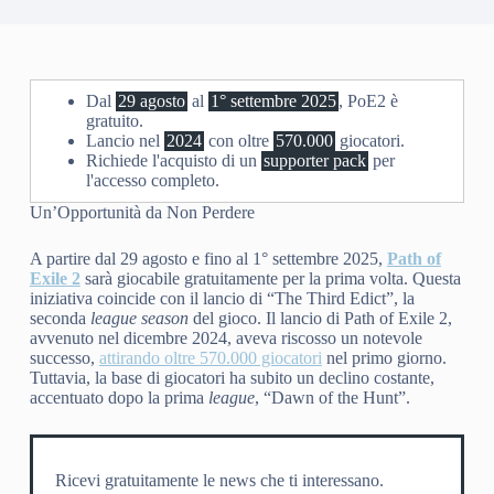
Dal
29 agosto
al
1° settembre 2025
, PoE2 è
gratuito.
Lancio nel
2024
con oltre
570.000
giocatori.
Richiede l'acquisto di un
supporter pack
per
l'accesso completo.
Un’Opportunità da Non Perdere
A partire dal 29 agosto e fino al 1° settembre 2025,
Path of
Exile 2
sarà giocabile gratuitamente per la prima volta. Questa
iniziativa coincide con il lancio di “The Third Edict”, la
seconda
league season
del gioco. Il lancio di Path of Exile 2,
avvenuto nel dicembre 2024, aveva riscosso un notevole
successo,
attirando oltre 570.000 giocatori
nel primo giorno.
Tuttavia, la base di giocatori ha subito un declino costante,
accentuato dopo la prima
league
, “Dawn of the Hunt”.
Ricevi gratuitamente le news che ti interessano.