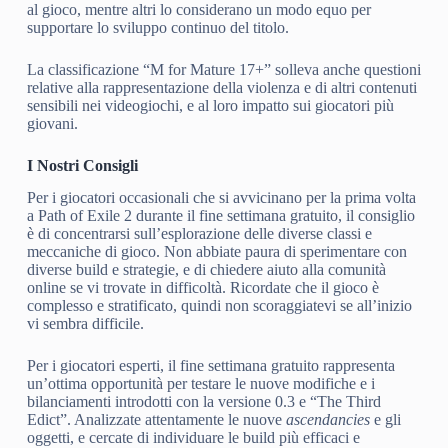
al gioco, mentre altri lo considerano un modo equo per
supportare lo sviluppo continuo del titolo.
La classificazione “M for Mature 17+” solleva anche questioni
relative alla rappresentazione della violenza e di altri contenuti
sensibili nei videogiochi, e al loro impatto sui giocatori più
giovani.
I Nostri Consigli
Per i giocatori occasionali che si avvicinano per la prima volta
a Path of Exile 2 durante il fine settimana gratuito, il consiglio
è di concentrarsi sull’esplorazione delle diverse classi e
meccaniche di gioco. Non abbiate paura di sperimentare con
diverse build e strategie, e di chiedere aiuto alla comunità
online se vi trovate in difficoltà. Ricordate che il gioco è
complesso e stratificato, quindi non scoraggiatevi se all’inizio
vi sembra difficile.
Per i giocatori esperti, il fine settimana gratuito rappresenta
un’ottima opportunità per testare le nuove modifiche e i
bilanciamenti introdotti con la versione 0.3 e “The Third
Edict”. Analizzate attentamente le nuove
ascendancies
e gli
oggetti, e cercate di individuare le build più efficaci e