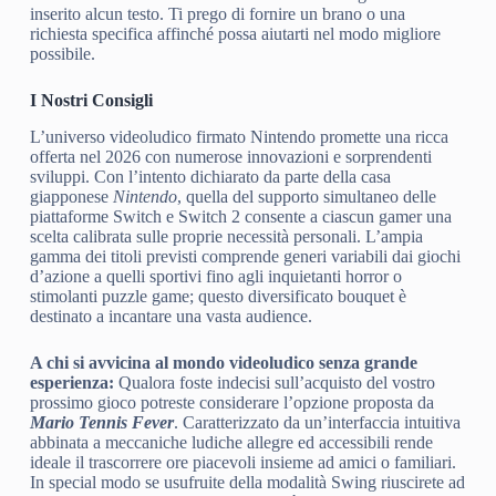
inserito alcun testo. Ti prego di fornire un brano o una
richiesta specifica affinché possa aiutarti nel modo migliore
possibile.
I Nostri Consigli
L’universo videoludico firmato Nintendo promette una ricca
offerta nel 2026 con numerose innovazioni e sorprendenti
sviluppi. Con l’intento dichiarato da parte della casa
giapponese
Nintendo
, quella del supporto simultaneo delle
piattaforme Switch e Switch 2 consente a ciascun gamer una
scelta calibrata sulle proprie necessità personali. L’ampia
gamma dei titoli previsti comprende generi variabili dai giochi
d’azione a quelli sportivi fino agli inquietanti horror o
stimolanti puzzle game; questo diversificato bouquet è
destinato a incantare una vasta audience.
A chi si avvicina al mondo videoludico senza grande
esperienza:
Qualora foste indecisi sull’acquisto del vostro
prossimo gioco potreste considerare l’opzione proposta da
Mario Tennis Fever
. Caratterizzato da un’interfaccia intuitiva
abbinata a meccaniche ludiche allegre ed accessibili rende
ideale il trascorrere ore piacevoli insieme ad amici o familiari.
In special modo se usufruite della modalità Swing riuscirete ad