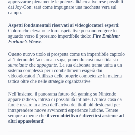
apprezzarne pienamente le potenzialità creative rese possibili
dai Joy-Con; sarà come impugnare una racchetta vera sul
campo.
Aspetti fondamentali riservati ai videogiocatori esperti:
Coloro che elevano le loro aspettative possono volgere lo
sguardo verso il prossimo imperdibile titolo:
Fire Emblem:
Fortune’s Weave
.
Questo nuovo titolo si prospetta come un imperdibile capitolo
all’interno dell’acclamata saga, ponendo così una sfida sia
stimolante
che
appagante
. La sua elaborata trama unita a un
sistema complesso per i combattimenti esigerà dai
videogiocatori l’utilizzo delle proprie competenze in materia
tattica oltre che nelle strategie organizzative.
Nell’insieme, il panorama futuro del gaming su Nintendo
appare radioso, intriso di possibilità infinite. L’unica cosa da
fare è restare in attesa dell’arrivo dei titoli più desiderati per
intraprendere nuove avvincenti esperienze ludiche. Tenete
sempre a mente che
il vero obiettivo è divertirsi assieme ad
altri appassionati!