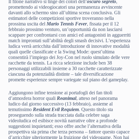
Il filone narrativo si tinge dei colori dell’
oscuro segreto
,
promettendo ai videogiocatori una permanenza avvincente
davanti allo schermo sino all’ultima scena conclusiva. Gli
estimatori delle competizioni sportive troveranno nella
prossima uscita del
Mario Tennis Fever
, fissata per il 12
febbraio prossimo venturo, un’opportunità da non lasciarsi
scappare per confrontarsi con amici ed antagonisti in agguerriti
match improntati sull’abilità degli smash decisivi. L’esperienza
ludica verrà arricchita dall’introduzione di innovative modalità
quali quelle classificate e la Swing Mode: quest’ultima
consentirà l’impiego dei Joy-Con nel ruolo simulato delle vere
racchette da tennis. La ricca selezione include ben 38
personaggi utilizzabili insieme a 30 racchette caratterizzate
ciascuna da potenzialità distinte – tale diversificazione
promette esperienze sempre variegate sul piano del gameplay.
Aggiungono infine tensione ai portafogli dei fan titoli
d’atmosfera horror quali
Reanimal
, atteso nel panorama
ludico dal giorno successivo (13 febbraio), assieme al
temutissimo
Resident Evil Requiem
. Questo titolo sta
proseguendo sulla strada tracciata dalla celebre saga
videoludica ed esibisce novità narrative oltre a profonde
suggestioni inquietanti; esso offre anche l’alternativa della
prospettiva sia prima che terza persona – fattore questo capace
d’arricchire ulteriormente la fruizione del videogame. Non hai