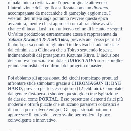
remake mira a rivitalizzare l’opera originale attraverso
l’introduzione della grafica stilizzata come un
diorama
,
accompagnata da meccaniche di gameplay aggiornate. I
veterani dell’intera saga potranno rivivere questa epica
avventura, mentre chi si approccia ora al franchise avrà la
chance di incanalarsi in un universo colmo di incanto e segreti.
Un’altra produzione estremamente attesa è rappresentata da
Yakuza Kiwami 3 & Dark Tides
, prevista anch’essa per il 12
febbraio; essa condurrà gli utenti tra le vivaci strade infestate
dai crimini sia a Okinawa che a Tokyo seguendo le gesta
indimenticabili del protagonista Kazuma Kiryu. L’inclusione
della nuova narrazione intitolata
DARK TIDES
suscita inoltre
grande curiosità nei confronti del progetto remaster.
Poi abbiamo gli appassionati dei giochi rompicapo pronti ad
affrontare sfide stimolanti grazie a
CHROMAGUN II: DYE
HARD
, previsto per lo stesso giorno (12 febbraio). Connotato
dal genere first-person shooter, questo gioco trae ispirazione
da classici come
PORTAL
. Esso presenterà elementi fisici più
moderni e offrirà puzzle che utilizzano parametri coloristici e
dinamici per risolvere enigmi. Gli appassionati potranno
apprezzare il notevole lavoro svolto per rendere il gioco
coinvolgente e innovativo.