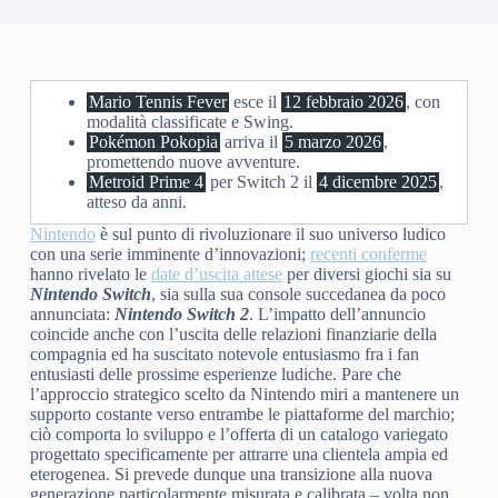
Mario Tennis Fever
esce il
12 febbraio 2026
, con
modalità classificate e Swing.
Pokémon Pokopia
arriva il
5 marzo 2026
,
promettendo nuove avventure.
Metroid Prime 4
per Switch 2 il
4 dicembre 2025
,
atteso da anni.
Nintendo
è sul punto di rivoluzionare il suo universo ludico
con una serie imminente d’innovazioni;
recenti conferme
hanno rivelato le
date d’uscita attese
per diversi giochi sia su
Nintendo Switch
, sia sulla sua console succedanea da poco
annunciata:
Nintendo Switch 2
. L’impatto dell’annuncio
coincide anche con l’uscita delle relazioni finanziarie della
compagnia ed ha suscitato notevole entusiasmo fra i fan
entusiasti delle prossime esperienze ludiche. Pare che
l’approccio strategico scelto da Nintendo miri a mantenere un
supporto costante verso entrambe le piattaforme del marchio;
ciò comporta lo sviluppo e l’offerta di un catalogo variegato
progettato specificamente per attrarre una clientela ampia ed
eterogenea. Si prevede dunque una transizione alla nuova
generazione particolarmente misurata e calibrata – volta non