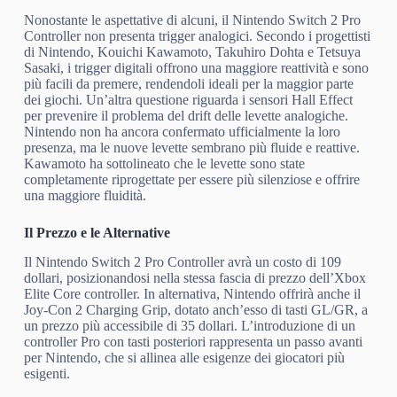
Nonostante le aspettative di alcuni, il Nintendo Switch 2 Pro
Controller non presenta trigger analogici. Secondo i progettisti
di Nintendo, Kouichi Kawamoto, Takuhiro Dohta e Tetsuya
Sasaki, i trigger digitali offrono una maggiore reattività e sono
più facili da premere, rendendoli ideali per la maggior parte
dei giochi. Un’altra questione riguarda i sensori Hall Effect
per prevenire il problema del drift delle levette analogiche.
Nintendo non ha ancora confermato ufficialmente la loro
presenza, ma le nuove levette sembrano più fluide e reattive.
Kawamoto ha sottolineato che le levette sono state
completamente riprogettate per essere più silenziose e offrire
una maggiore fluidità.
Il Prezzo e le Alternative
Il Nintendo Switch 2 Pro Controller avrà un costo di 109
dollari, posizionandosi nella stessa fascia di prezzo dell’Xbox
Elite Core controller. In alternativa, Nintendo offrirà anche il
Joy-Con 2 Charging Grip, dotato anch’esso di tasti GL/GR, a
un prezzo più accessibile di 35 dollari. L’introduzione di un
controller Pro con tasti posteriori rappresenta un passo avanti
per Nintendo, che si allinea alle esigenze dei giocatori più
esigenti.