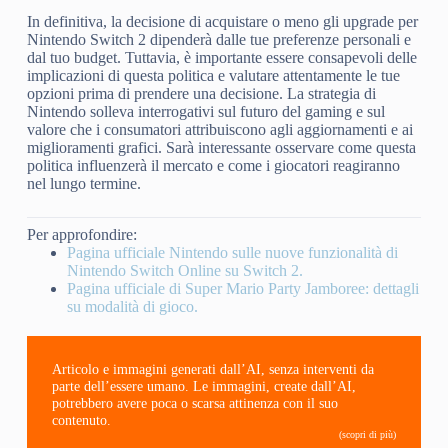
In definitiva, la decisione di acquistare o meno gli upgrade per
Nintendo Switch 2 dipenderà dalle tue preferenze personali e
dal tuo budget. Tuttavia, è importante essere consapevoli delle
implicazioni di questa politica e valutare attentamente le tue
opzioni prima di prendere una decisione. La strategia di
Nintendo solleva interrogativi sul futuro del gaming e sul
valore che i consumatori attribuiscono agli aggiornamenti e ai
miglioramenti grafici. Sarà interessante osservare come questa
politica influenzerà il mercato e come i giocatori reagiranno
nel lungo termine.
Per approfondire:
Pagina ufficiale Nintendo sulle nuove funzionalità di
Nintendo Switch Online su Switch 2.
Pagina ufficiale di Super Mario Party Jamboree: dettagli
su modalità di gioco.
Articolo e immagini generati dall’AI, senza interventi da
parte dell’essere umano. Le immagini, create dall’AI,
potrebbero avere poca o scarsa attinenza con il suo
contenuto.
(scopri di più)