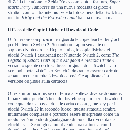
di Zelda includono le Zelda Notes companion features,
Super
Mario Party Jamboree
ha una nuova modalità di gioco e
sfrutta i controlli tramite mouse e la fotocamera della Switch 2,
mentre
Kirby and the Forgotten Land
ha una nuova storia.
Il Caso delle Copie Fisiche e i Download Code
Un’ulteriore complicazione riguarda le copie fisiche dei giochi
per Nintendo Switch 2. Secondo un rappresentante del
supporto Nintendo nel Regno Unito, le copie fisiche dei
giochi Switch 1 aggiornati per Nintendo Switch 2, come
The
Legend of Zelda: Tears of the Kingdom
e
Metroid Prime 4
,
verranno spedite con le cartucce originali della Switch 1. Le
versioni “potenziate” per Switch 2 dovranno essere scaricate
separatamente tramite “download code” e applicate alla
versione originale sulla cartuccia.
Questa informazione, se confermata, solleva diverse domande.
Innanzitutto, perché Nintendo dovrebbe optare per i download
code quando sta passando alle cartucce con game key per i
giochi Switch 2? In secondo luogo, questa strategia sembra
inutilmente complessa e potrebbe essere interpretata come un
modo per Nintendo di guadagnare di più dalla rivendita dei
giochi usati. Se un giocatore rivende una cartuccia con il
download code già utilizzato, il nuovo acquirente dovrà