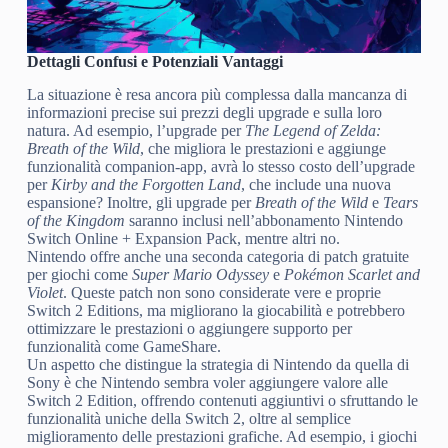
Dettagli Confusi e Potenziali Vantaggi
La situazione è resa ancora più complessa dalla mancanza di
informazioni precise sui prezzi degli upgrade e sulla loro
natura. Ad esempio, l’upgrade per
The Legend of Zelda:
Breath of the Wild
, che migliora le prestazioni e aggiunge
funzionalità companion-app, avrà lo stesso costo dell’upgrade
per
Kirby and the Forgotten Land
, che include una nuova
espansione? Inoltre, gli upgrade per
Breath of the Wild
e
Tears
of the Kingdom
saranno inclusi nell’abbonamento Nintendo
Switch Online + Expansion Pack, mentre altri no.
Nintendo offre anche una seconda categoria di patch gratuite
per giochi come
Super Mario Odyssey
e
Pokémon Scarlet and
Violet
. Queste patch non sono considerate vere e proprie
Switch 2 Editions, ma migliorano la giocabilità e potrebbero
ottimizzare le prestazioni o aggiungere supporto per
funzionalità come GameShare.
Un aspetto che distingue la strategia di Nintendo da quella di
Sony è che Nintendo sembra voler aggiungere valore alle
Switch 2 Edition, offrendo contenuti aggiuntivi o sfruttando le
funzionalità uniche della Switch 2, oltre al semplice
miglioramento delle prestazioni grafiche. Ad esempio, i giochi