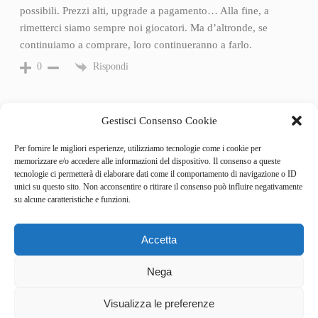
possibili. Prezzi alti, upgrade a pagamento… Alla fine, a
rimetterci siamo sempre noi giocatori. Ma d’altronde, se
continuiamo a comprare, loro continueranno a farlo.
Rispondi
0
Gestisci Consenso Cookie
Per fornire le migliori esperienze, utilizziamo tecnologie come i cookie per
memorizzare e/o accedere alle informazioni del dispositivo. Il consenso a queste
tecnologie ci permetterà di elaborare dati come il comportamento di navigazione o ID
unici su questo sito. Non acconsentire o ritirare il consenso può influire negativamente
su alcune caratteristiche e funzioni.
Accetta
Categories
Behind the Game
Nega
GameSpotlight
Hot Reviews
5
News
Visualizza le preferenze
Pro Tips