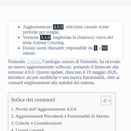
Aggiornamento
4.0.0
: selezione casuale scene
preferite per sveglie.
Versione
3.1.0
: migliorata la chiarezza visiva del
tema Animal Crossing.
Durata suoni rilassanti: impostabile da
1
a
60
minuti.
Nintendo
Alarmo
, l’orologio sonoro di Nintendo, ha ricevuto
un nuovo aggiornamento software, portando il firmware alla
versione 4.0.0. Questo update, rilasciato il 19 maggio 2026,
introduce alcune modifiche e una nuova funzionalità, oltre ai
consueti miglioramenti alla stabilità del sistema.
Indice dei contenuti
Novità dell’Aggiornamento 4.0.0
Aggiornamenti Precedenti e Funzionalità di Alarmo
Critiche e Considerazioni
I nostri consigli