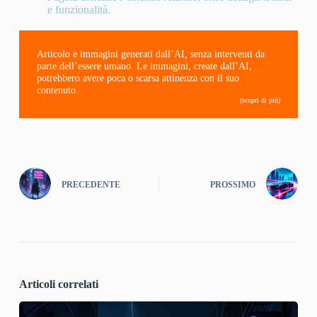
e funzionalità.
Articolo e immagini generati dall’AI, senza interventi da
parte dell’essere umano. Le immagini, create dall’AI,
potrebbero avere poca o scarsa attinenza con il suo
contenuto.
(scopri di più)
PRECEDENTE
PROSSIMO
Articoli correlati