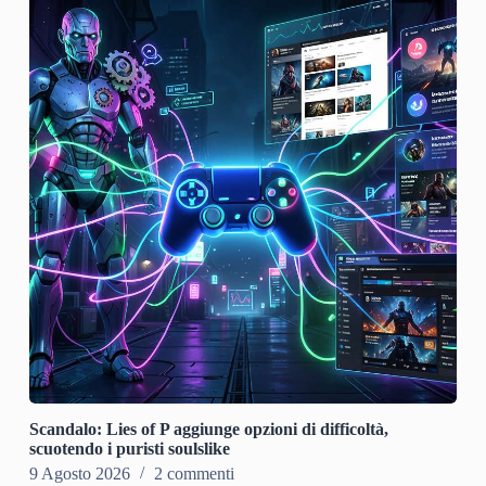
Scandalo: Lies of P aggiunge opzioni di difficoltà,
scuotendo i puristi soulslike
9 Agosto 2026
2 commenti