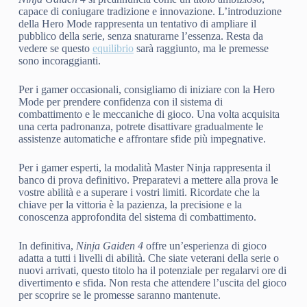
capace di coniugare tradizione e innovazione. L’introduzione
della Hero Mode rappresenta un tentativo di ampliare il
pubblico della serie, senza snaturarne l’essenza. Resta da
vedere se questo
equilibrio
sarà raggiunto, ma le premesse
sono incoraggianti.
Per i gamer occasionali, consigliamo di iniziare con la Hero
Mode per prendere confidenza con il sistema di
combattimento e le meccaniche di gioco. Una volta acquisita
una certa padronanza, potrete disattivare gradualmente le
assistenze automatiche e affrontare sfide più impegnative.
Per i gamer esperti, la modalità Master Ninja rappresenta il
banco di prova definitivo. Preparatevi a mettere alla prova le
vostre abilità e a superare i vostri limiti. Ricordate che la
chiave per la vittoria è la pazienza, la precisione e la
conoscenza approfondita del sistema di combattimento.
In definitiva,
Ninja Gaiden 4
offre un’esperienza di gioco
adatta a tutti i livelli di abilità. Che siate veterani della serie o
nuovi arrivati, questo titolo ha il potenziale per regalarvi ore di
divertimento e sfida. Non resta che attendere l’uscita del gioco
per scoprire se le promesse saranno mantenute.