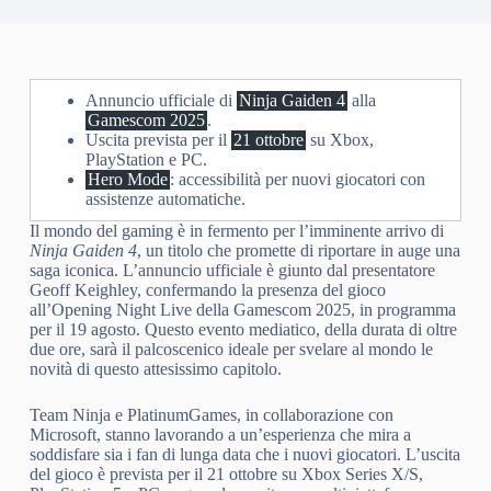
Annuncio ufficiale di
Ninja Gaiden 4
alla
Gamescom 2025
.
Uscita prevista per il
21 ottobre
su Xbox,
PlayStation e PC.
Hero Mode
: accessibilità per nuovi giocatori con
assistenze automatiche.
Il mondo del gaming è in fermento per l’imminente arrivo di
Ninja Gaiden 4
, un titolo che promette di riportare in auge una
saga iconica. L’annuncio ufficiale è giunto dal presentatore
Geoff Keighley, confermando la presenza del gioco
all’Opening Night Live della Gamescom 2025, in programma
per il 19 agosto. Questo evento mediatico, della durata di oltre
due ore, sarà il palcoscenico ideale per svelare al mondo le
novità di questo attesissimo capitolo.
Team Ninja e PlatinumGames, in collaborazione con
Microsoft, stanno lavorando a un’esperienza che mira a
soddisfare sia i fan di lunga data che i nuovi giocatori. L’uscita
del gioco è prevista per il 21 ottobre su Xbox Series X/S,