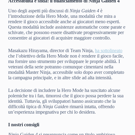
Accessibilità e sfida: il bilanciamento di Ninja Gaiden 4
Uno degli aspetti più discussi di
Ninja Gaiden 4
è
l’introduzione della Hero Mode, una modalità che mira a
rendere il gioco accessibile anche ai giocatori meno esperti.
Questa modalità include assistenze automatiche come parate e
schivate, che possono essere disattivate progressivamente per
consentire ai giocatori di acquisire maggiore controllo.
Masakazu Hirayama, director di Team Ninja,
ha sottolineato
che l’obiettivo della Hero Mode non è rendere il gioco facile,
ma fornire uno strumento per sviluppare le proprie abilità. I
veterani della serie potranno comunque cimentarsi nella
modalità Master Ninja, accessibile solo dopo aver completato
la campagna principale, e in altre sfide ad alta intensità.
La decisione di includere la Hero Mode ha suscitato alcune
polemiche tra i fan, timorosi che il gioco possa perdere la sua
identità. Tuttavia, gli sviluppatori hanno assicurato che la
difficoltà tipica di
Ninja Gaiden
rimarrà intatta, offrendo
un’esperienza impegnativa per chi lo desidera.
I nostri consigli
Ninja Gaiden 4
si preannuncia come un titolo ambizioso,