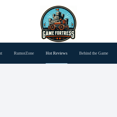
ht
RumorZone
Hot Reviews
Behind the Game