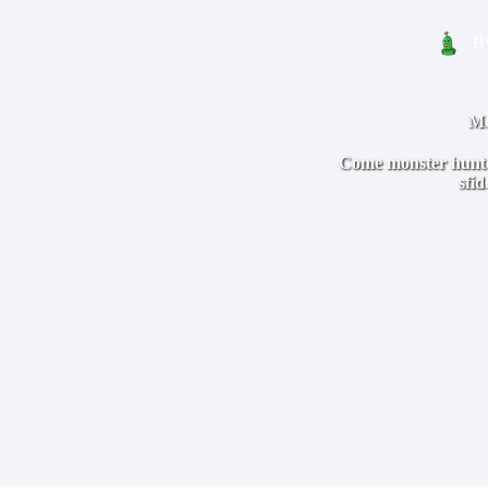
B
Mo
Come monster hunter 
sfid