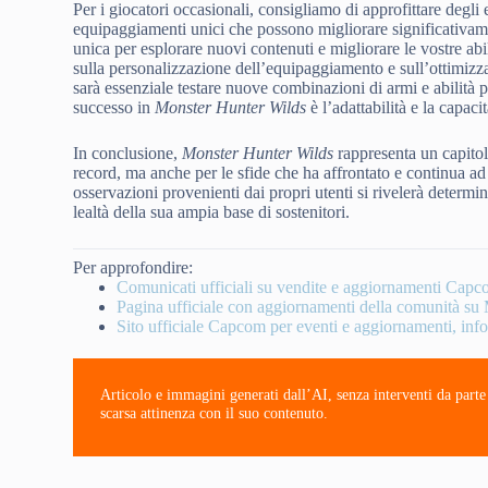
Per i giocatori occasionali, consigliamo di approfittare de
equipaggiamenti unici che possono migliorare significativame
unica per esplorare nuovi contenuti e migliorare le vostre abil
sulla personalizzazione dell’equipaggiamento e sull’ottimizza
sarà essenziale testare nuove combinazioni di armi e abilità 
successo in
Monster Hunter Wilds
è l’adattabilità e la capaci
In conclusione,
Monster Hunter Wilds
rappresenta un capitol
record, ma anche per le sfide che ha affrontato e continua ad
osservazioni provenienti dai propri utenti si rivelerà determi
lealtà della sua ampia base di sostenitori.
Per approfondire:
Comunicati ufficiali su vendite e aggiornamenti Cap
Pagina ufficiale con aggiornamenti della comunità s
Sito ufficiale Capcom per eventi e aggiornamenti, inf
Articolo e immagini generati dall’AI, senza interventi da part
scarsa attinenza con il suo contenuto.