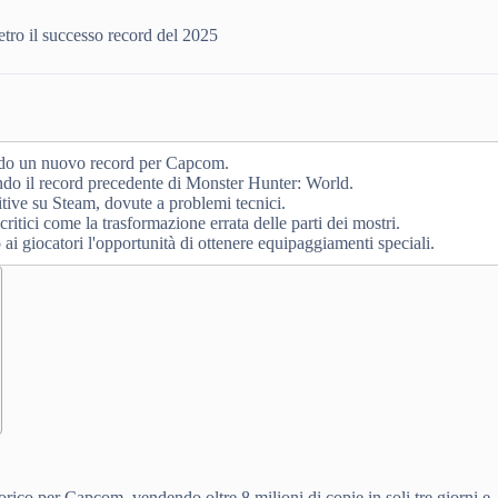
etro il successo record del 2025
lendo un nuovo record per Capcom.
ndo il record precedente di Monster Hunter: World.
itive su Steam, dovute a problemi tecnici.
ritici come la trasformazione errata delle parti dei mostri.
giocatori l'opportunità di ottenere equipaggiamenti speciali.
rico per Capcom, vendendo oltre 8 milioni di copie in soli tre giorni e