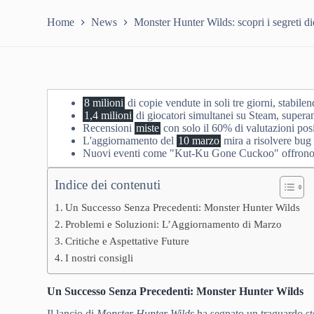
Home
News
Monster Hunter Wilds: scopri i segreti di
8 milioni
di copie vendute in soli tre giorni, stabi
1,4 milioni
di giocatori simultanei su Steam, supera
Recensioni
miste
con solo il 60% di valutazioni pos
L'aggiornamento del
10 marzo
mira a risolvere bug c
Nuovi eventi come "Kut-Ku Gone Cuckoo" offrono ai 
Indice dei contenuti
Un Successo Senza Precedenti: Monster Hunter Wilds
Problemi e Soluzioni: L’Aggiornamento di Marzo
Critiche e Aspettative Future
I nostri consigli
Un Successo Senza Precedenti: Monster Hunter Wilds
Il lancio di
Monster Hunter Wilds
ha segnato un traguardo sto