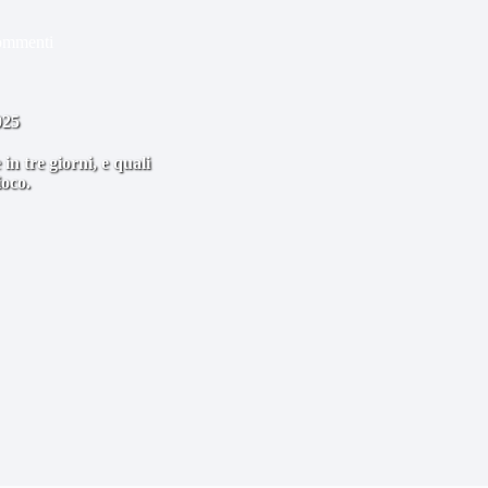
ommenti
025
n tre giorni, e quali
ioco.