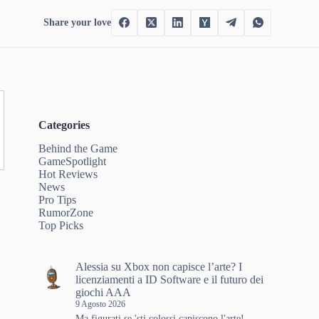
Share your love
Categories
Behind the Game
GameSpotlight
Hot Reviews
News
Pro Tips
RumorZone
Top Picks
Alessia
su
Xbox non capisce l’arte? I
licenziamenti a ID Software e il futuro dei
giochi AAA
9 Agosto 2026
Ma figurati se 'sti colossi capiscono l'arte!