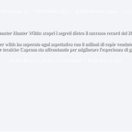
y
Redazione AI
On
8 Marzo 2025
In
Hot Reviews
,
News
4 c
nster Hunter Wilds: scopri i segreti dietro il successo record del 2
wilds ha superato ogni aspettativa con 8 milioni di copie vendute i
e tecniche Capcom sta affrontando per migliorare l'esperienza di g
In
Hot Reviews
,
News
4 commenti
Read Time
2 mins