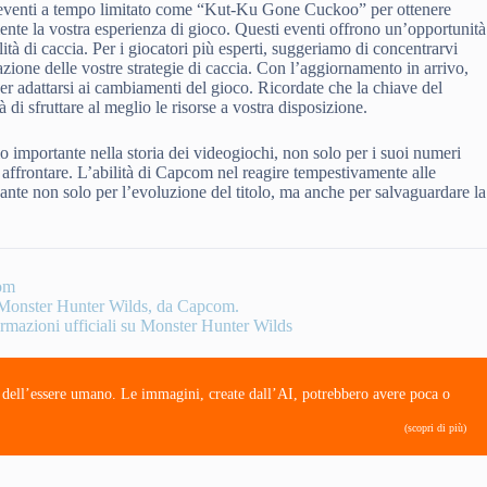
gli eventi a tempo limitato come “Kut-Ku Gone Cuckoo” per ottenere
nte la vostra esperienza di gioco. Questi eventi offrono un’opportunità
ità di caccia. Per i giocatori più esperti, suggeriamo di concentrarvi
zione delle vostre strategie di caccia. Con l’aggiornamento in arrivo,
per adattarsi ai cambiamenti del gioco. Ricordate che la chiave del
tà di sfruttare al meglio le risorse a vostra disposizione.
o importante nella storia dei videogiochi, non solo per i suoi numeri
 affrontare. L’abilità di Capcom nel reagire tempestivamente alle
nante non solo per l’evoluzione del titolo, ma anche per salvaguardare la
com
u Monster Hunter Wilds, da Capcom.
ormazioni ufficiali su Monster Hunter Wilds
e dell’essere umano. Le immagini, create dall’AI, potrebbero avere poca o
(scopri di più)