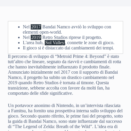
Nel
2017
Bandai Namco avviò lo sviluppo con
elementi open-world.
Nel
2019
Retro Studios riprese il progetto.
L'area hub,
Sol Valley
, connette le zone di gioco.
Il gioco si è distaccato dai cambiamenti dei tempi.
Il percorso di sviluppo di “Metroid Prime 4: Beyond” è stato
tutt’altro che lineare, segnato da riavvii e cambiamenti di rotta
che hanno inevitabilmente influenzato il prodotto finale.
Annunciato inizialmente nel 2017 con il supporto di Bandai
Namco, il progetto ha subito un drastico cambiamento nel
2019 quando Retro Studios è tornata al timone. Questa
transizione, sebbene accolta con favore da molti fan, ha
comportato delle sfide significative.
Un portavoce anonimo di Nintendo, in un’intervista rilasciata
a Famitsu, ha fornito una prospettiva interna sullo sviluppo del
gioco. Secondo quanto riferito, le prime fasi del progetto, sotto
la guida di Bandai Namco, sono state influenzate dal successo
di “The Legend of Zelda: Breath of the Wild”. L’idea era di