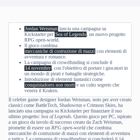
Jordan Weisman
lancia una campagna su
Kickstarter per
Sea of Legends
, un nuovo progetto
RPG open-world.
Il gioco combina
meccaniche di costruzione di mazzi
con elementi di
avventura e romance.
La campagna di crowdfunding si conclude il
14 novembre
, con l'obiettivo di portare i giocatori in
un mondo di pirati e battaglie strategiche.
Introduzione di elementi fantastici come
conquistadores non morti
e un culto segreto che
venera il Kraken.
Il celebre game designer Jordan Weisman, noto per aver creato
classici come BattleTech, Shadowrun e Crimson Skies, ha
lanciato una campagna su Kickstarter per finanziare il suo
ultimo progetto:
Sea of Legends
. Questo gioco per PC, ispirato
a un gioco da tavolo di successo creato da Zach Weisman,
promette di essere un
RPG open-world
che combina
meccaniche di costruzione di mazzi con elementi di avventura
e tattica. La campagna di crowdfunding si concluderà il 14