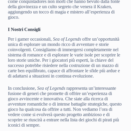
come conquistadores non morti che hanno bevuto dalla fonte
della giovinezza e un culto segreto che venera il Kraken,
aggiungendo un tocco di magia e mistero all’esperienza di
gioco.
I Nostri Consigli
Per i gamer occasionali,
Sea of Legends
offre un’opportunità
unica di esplorare un mondo ricco di avventure e storie
coinvolgenti. Consigliamo di immergersi completamente nel
sistema di romance e di esplorare le varie isole per scoprire le
loro storie uniche. Per i giocatori più esperti, la chiave del
successo potrebbe risiedere nella costruzione di un mazzo di
carte ben equilibrato, capace di affrontare le sfide più ardue e
di adattarsi a situazioni in continua evoluzione.
In conclusione,
Sea of Legends
rappresenta un’interessante
fusione di generi che promette di offrire un’esperienza di
gioco avvincente e innovativa. Che siate alla ricerca di
avventure romantiche o di intense battaglie strategiche, questo
gioco ha qualcosa da offrire a tutti. Non vediamo l’ora di
vedere come si evolverà questo progetto ambizioso e di
scoprire se riuscirà a entrare nella lista dei giochi di pirati più
iconici di sempre.