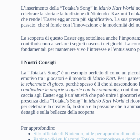
L’inserimento della “Totaka’s Song” in
Mario Kart World
no
celebrare la storia e la tradizione di Nintendo. Kazumi Totaka
che rende l’Easter egg ancora più significativo. La sua pres
passato, che si fonde con l’innovazione e la modernità del n
La scoperta di questo Easter egg sottolinea anche l’importan
contribuiscono a svelare i segreti nascosti nei giochi. La con
fondamentali per mantenere vivo l’interesse e l’entusiasmo p
I Nostri Consigli
La “Totaka’s Song” è un esempio perfetto di come un piccolo 
emotivo tra i giocatori e il mondo di
Mario Kart
. Per i gamer
le schermate di gioco
, perché spesso è lì che si nascondono l
condividere le proprie scoperte con la community
, contribu
caccia agli Easter egg è un’attività che può unire i giocatori e
presenza della “Totaka’s Song” in
Mario Kart World
ci rico
per celebrare la creatività, la storia e la passione che li anim
dettagli e sulla bellezza della scoperta.
Per approfondire:
Sito ufficiale di Nintendo, utile per approfondimenti su
Pagina wiki su Kazumi Totaka, compositore e doppiat