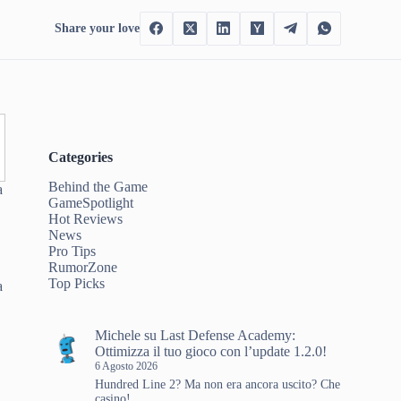
Share your love
Categories
Behind the Game
a
GameSpotlight
Hot Reviews
News
Pro Tips
RumorZone
Top Picks
a
Michele
su
Last Defense Academy:
Ottimizza il tuo gioco con l’update 1.2.0!
6 Agosto 2026
Hundred Line 2? Ma non era ancora uscito? Che
casino!