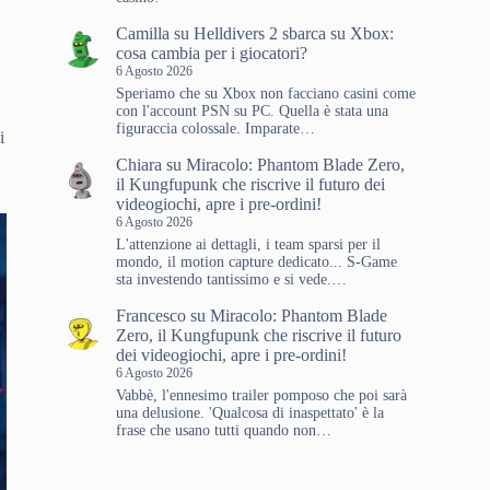
Camilla
su
Helldivers 2 sbarca su Xbox:
cosa cambia per i giocatori?
6 Agosto 2026
Speriamo che su Xbox non facciano casini come
con l'account PSN su PC. Quella è stata una
figuraccia colossale. Imparate…
i
Chiara
su
Miracolo: Phantom Blade Zero,
il Kungfupunk che riscrive il futuro dei
videogiochi, apre i pre-ordini!
6 Agosto 2026
L'attenzione ai dettagli, i team sparsi per il
mondo, il motion capture dedicato... S-Game
sta investendo tantissimo e si vede.…
Francesco
su
Miracolo: Phantom Blade
Zero, il Kungfupunk che riscrive il futuro
dei videogiochi, apre i pre-ordini!
6 Agosto 2026
Vabbè, l'ennesimo trailer pomposo che poi sarà
una delusione. 'Qualcosa di inaspettato' è la
frase che usano tutti quando non…