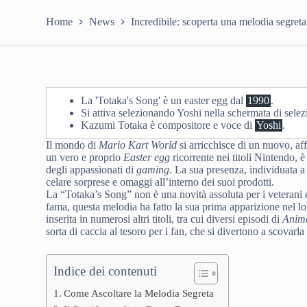
Home
News
Incredibile: scoperta una melodia segret
La 'Totaka's Song' è un easter egg dal
1990
.
Si attiva selezionando Yoshi nella schermata di selez
Kazumi Totaka è compositore e voce di
Yoshi
.
Il mondo di
Mario Kart World
si arricchisce di un nuovo, af
un vero e proprio
Easter egg
ricorrente nei titoli Nintendo, è
degli appassionati di
gaming
. La sua presenza, individuata a
celare sorprese e omaggi all’interno dei suoi prodotti.
La “Totaka’s Song” non è una novità assoluta per i vetera
fama, questa melodia ha fatto la sua prima apparizione nel l
inserita in numerosi altri titoli, tra cui diversi episodi di
Anima
sorta di caccia al tesoro per i fan, che si divertono a scovar
Indice dei contenuti
Come Ascoltare la Melodia Segreta