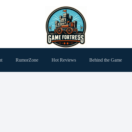
ht
RumorZone
Hot Reviews
Behind the Game