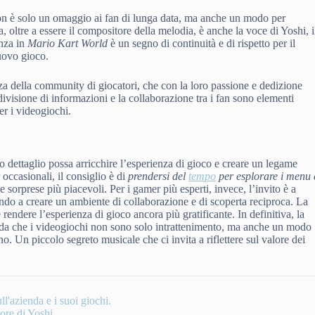
n è solo un omaggio ai fan di lunga data, ma anche un modo per
, oltre a essere il compositore della melodia, è anche la voce di Yoshi, i
enza in
Mario Kart World
è un segno di continuità e di rispetto per il
uovo gioco.
za della community di giocatori, che con la loro passione e dedizione
divisione di informazioni e la collaborazione tra i fan sono elementi
er i videogiochi.
dettaglio possa arricchire l’esperienza di gioco e creare un legame
 occasionali, il consiglio è di
prendersi del
tempo
per esplorare i menu 
e sorprese più piacevoli. Per i gamer più esperti, invece, l’invito è a
endo a creare un ambiente di collaborazione e di scoperta reciproca. La
 rendere l’esperienza di gioco ancora più gratificante. In definitiva, la
rda che i videogiochi non sono solo intrattenimento, ma anche un modo
ano. Un piccolo segreto musicale che ci invita a riflettere sul valore dei
ll'azienda e i suoi giochi.
ore di Yoshi.