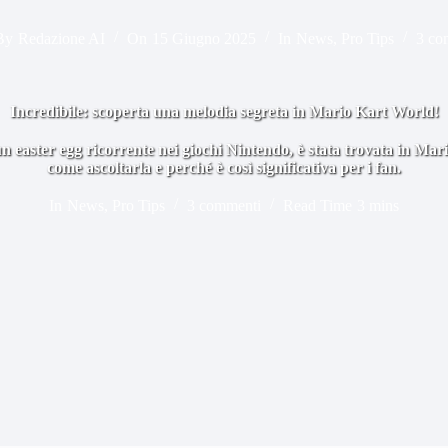
By
Redazione AI
On
15 Giugno 2025
In
News
,
Pro Tips
3 co
Incredibile: scoperta una melodia segreta in Mario Kart World!
n easter egg ricorrente nei giochi Nintendo, è stata trovata in Ma
come ascoltarla e perché è così significativa per i fan.
In
News
,
Pro Tips
3 commenti
Read Time
3 mins