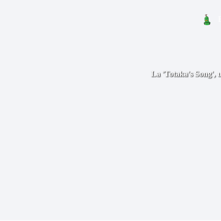
La 'Totaka's Song', u