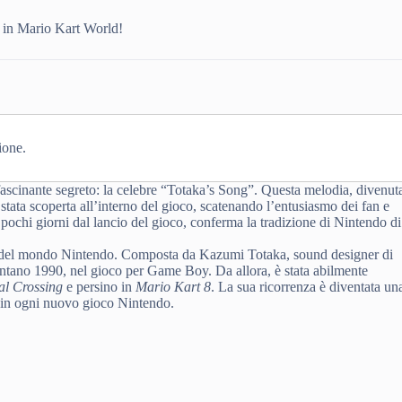
a in Mario Kart World!
ione.
fascinante segreto: la celebre “Totaka’s Song”. Questa melodia, divenut
 stata scoperta all’interno del gioco, scatenando l’entusiasmo dei fan e
 pochi giorni dal lancio del gioco, conferma la tradizione di Nintendo di
ni del mondo Nintendo. Composta da Kazumi Totaka, sound designer di
ontano 1990, nel gioco per Game Boy. Da allora, è stata abilmente
l Crossing
e persino in
Mario Kart 8
. La sua ricorrenza è diventata un
la in ogni nuovo gioco Nintendo.