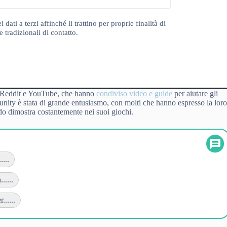
ti a terzi affinché li trattino per proprie finalità di
 tradizionali di contatto.
su Reddit e YouTube, che hanno
condiviso video e guide
per aiutare gli
munity è stata di grande entusiasmo, con molti che hanno espresso la lor
ndo dimostra costantemente nei suoi giochi.
...
.....
......